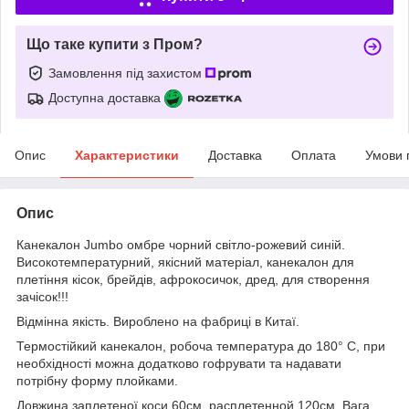
Що таке купити з Пром?
Замовлення під захистом
Доступна доставка
Опис
Характеристики
Доставка
Оплата
Умови 
Опис
Канекалон
Jumbo
омбре чорний світло-рожевий синій.
Високотемпературний, якісний матеріал, канекалон для
плетіння кісок, брейдів, афрокосичок, дред, для створення
зачісок!!!
Відмінна якість. Вироблено на фабриці в Китаї.
Термостійкий канекалон, робоча температура до 180° С, при
необхідності можна додатково гофрувати та надавати
потрібну форму плойками.
Довжина заплетеної коси 60см, расплетенной 120см. Вага