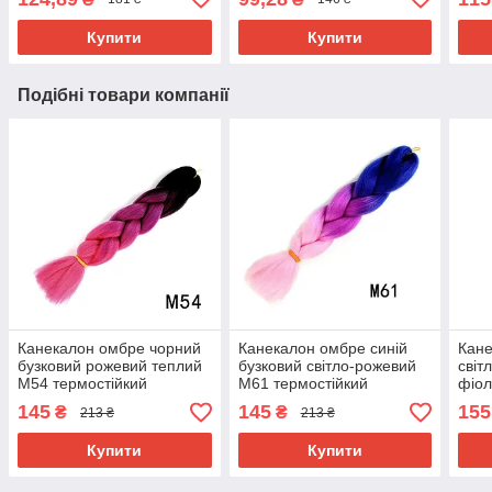
Термостійкий
Купити
Купити
Подібні товари компанії
Канекалон омбре чорний
Канекалон омбре синій
Кане
бузковий рожевий теплий
бузковий світло-рожевий
світ
М54 термостійкий
М61 термостійкий
фіо
різнокольорова коса
різнокольорова коса
терм
145
145
155
₴
₴
213 ₴
213 ₴
Jumbo довжина 60см вага
Jumbo довжина 60см вага
різн
100гр для плетіння
100гр
Jumb
Купити
Купити
100г