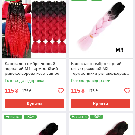
Канекалон омбре чорний
Канекалон омбре чорний
червоний М1 термостійкий
світло-рожевий М3
різнокольорова коса Jumbo
термостійкий різнокольорова
довжина 60см вага 100гр для
коса Jumbo довжина 60см
Готово до відправки
Готово до відправки
плетіння
вага 100гр для плетіння
115
115
₴
₴
175 ₴
175 ₴
Купити
Купити
Новинка
–34%
Новинка
–34%