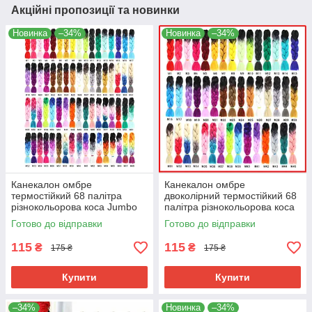
Акційні пропозиції та новинки
Новинка
–34%
Новинка
–34%
Канекалон омбре
Канекалон омбре
термостійкий 68 палітра
двоколірний термостійкий 68
різнокольорова коса Jumbo
палітра різнокольорова коса
braid довжина 60см вага
Jumbo braid довжина 60см
Готово до відправки
Готово до відправки
100гр для плетіння
вага 100гр для плетіння
115
115
₴
₴
175 ₴
175 ₴
Купити
Купити
–34%
Новинка
–34%