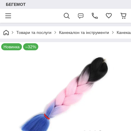
БЕГЕМОТ
Товари та послуги
Канекалон та інструменти
Канека
Новинка
–32%