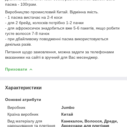
пасма - 100грам.
Виробництво промисловий Китай. Відмінна якість.
- 1 пасма вистачає на 2-4 коси
- для 2 брейд, колосків потрібно 1-2 пачки
- для афрокосичок знадобиться вже 5-6 пакетів, якщо робити
густе волосся 7-8 пачок
- при дбайливому поводженні пасма використовуються
декілька разів.
Питання щодо замовлення, можна задати за телефонами
вказаними на сайті в зручний для Вас месенджер.
Приховати
Характеристики
Основні атрибути
Виробник
Jumbo
Країна виробник
Китай
Вид матеріалу для
Канекалон, Волосся, Дреди,
нарощування та плетіння
Аксесуари для плетіння