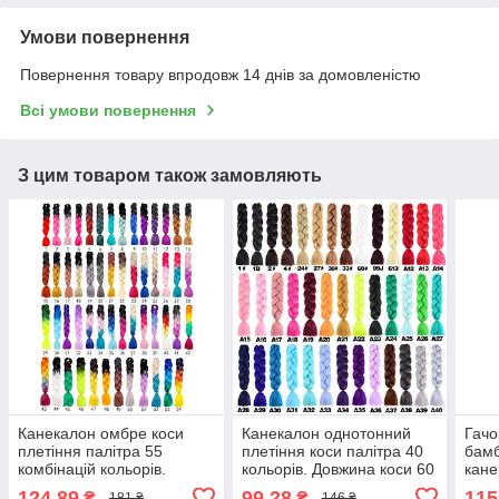
Умови повернення
Повернення товару впродовж 14 днів за домовленістю
Всі умови повернення
З цим товаром також замовляють
Канекалон омбре коси
Канекалон однотонний
Гачо
плетіння палітра 55
плетіння коси палітра 40
бамб
комбінацій кольорів.
кольорів. Довжина коси 60
кане
Довжина в косі 60 см. #
см. Термостійкий.
124,89
99,28
115
₴
₴
181 ₴
146 ₴