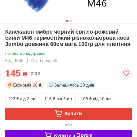
Канекалон омбре чорний світло-рожевий
синій М46 термостійкий різнокольорова коса
Jumbo довжина 60см вага 100гр для плетіння
Готово до відправки
Код: М46
Опт і роздріб
145
₴
213 ₴
Економія
68 ₴
Залишилось
29 днів
123 ₴
від 2 шт.
118 ₴
від 5 шт.
108 ₴
від 10 шт.
Купити
або
Купити з