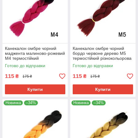
Канекалон омбре чорний
Канекалон омбре чорний
маджента малиново-рожевий
бордо червоне дерево М5
М4 термостійкий
термостійкий різнокольорова
різнокольорова коса Jumbo
коса Jumbo довжина 60см
Готово до відправки
Готово до відправки
довжина 60см вага 100гр для
вага 100гр для плетіння
плетіння
115
115
₴
₴
175 ₴
175 ₴
Купити
Купити
Новинка
–34%
Новинка
–34%