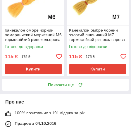
Канекалон омбре чорний
Канекалон омбре чорний
помаранчевий морквяний М6
золотий пшеничний М7
термостійкий різнокольорова
термостійкий різнокольорова
коса Jumbo довжина 60см
коса Jumbo довжина 60см
Готово до відправки
Готово до відправки
вага 100гр для плетіння
вага 100гр для плетіння
115
115
₴
₴
175 ₴
175 ₴
Купити
Купити
Показати ще
Про нас
100% позитивних з 191 відгука за рік
Працює з 04.10.2016