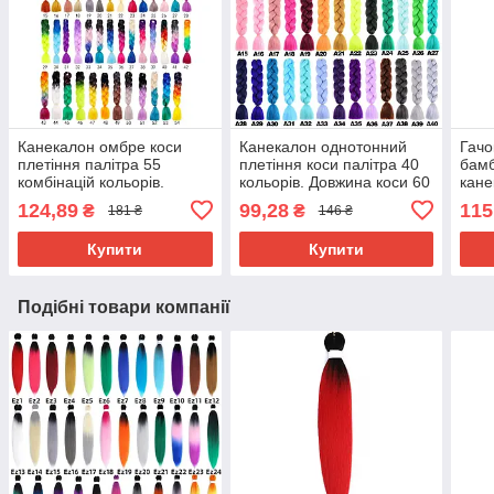
Канекалон омбре коси
Канекалон однотонний
Гачо
плетіння палітра 55
плетіння коси палітра 40
бамб
комбінацій кольорів.
кольорів. Довжина коси 60
кане
Довжина в косі 60 см. #
см. Термостійкий.
124,89
99,28
115
₴
₴
181 ₴
146 ₴
Термостійкий
Купити
Купити
Подібні товари компанії