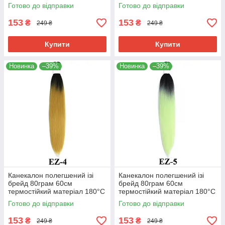
EZ-2 хвіст омбре Easy Braid
EZ-3 хвіст омбре Easy Braid
Готово до відправки
Готово до відправки
153
153
₴
₴
249 ₴
249 ₴
Купити
Купити
Новинка
–39%
Новинка
–39%
Канекалон полегшений ізі
Канекалон полегшений ізі
брейд 80грам 60см
брейд 80грам 60см
термостійкий матеріал 180°C
термостійкий матеріал 180°C
EZ-4 хвіст омбре Easy Braid
EZ-5 хвіст омбре Easy Braid
Готово до відправки
Готово до відправки
153
153
₴
₴
249 ₴
249 ₴