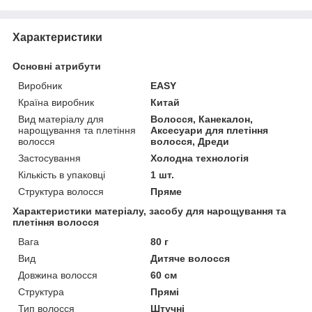
Характеристики
Основні атрибути
Виробник
EASY
Країна виробник
Китай
Вид матеріалу для
Волосся, Канекалон,
нарощування та плетіння
Аксесуари для плетіння
волосся
волосся, Дреди
Застосування
Холодна технологія
Кількість в упаковці
1 шт.
Структура волосся
Пряме
Характеристики матеріалу, засобу для нарощування та
плетіння волосся
Вага
80 г
Вид
Дитяче волосся
Довжина волосся
60 см
Структура
Прямі
Тип волосся
Штучні