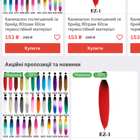
Канекалон полегшений ізі
Канекалон полегшений ізі
Кане
брейд 80грам 60см
брейд 80грам 60см
брей
термостійкий матеріал
термостійкий матеріал
терм
180°C EZ хвіст омбре
180°C EZ-1 хвіст омбре
180°
153
153
153
₴
₴
249 ₴
249 ₴
Easy Braid
Easy Braid
Easy
Купити
Купити
Акційні пропозиції та новинки
Новинка
–39%
Новинка
–39%