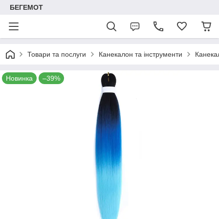
БЕГЕМОТ
Товари та послуги
Канекалон та інструменти
Канека
Новинка
–39%