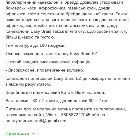
гіпоалергенний канекалон ізі брейдс дозволяє створювати
боксерські коси, афрокосички, гавайські коси, дреди,
афрокоси, твісти-сенегали та брейди ідеальної краси. Також
використовується для виготовлення заготовок для вплетення:
афрокос, зізі, мамбо-твіст, сенегальських кіс та де-дред.
Канекалони Easy Braid також вплітають, щоб зробити зачіску
більш цікавою та густою.
Температура до 180 градусів.
Основні відмінності канекалону Easy Braid EZ:
- легкий завдяки високому рівню гофрації;
- Високоякісне, гіпоалергенне волокно.
Канекалон полегшений Easy Braid EZ це комфортне плетіння
з якісним результатом.
Виробництво промисловий Китай. Відмінна якість.
Вага пасма - 80 ± 2 грами, довжина коси 60 ± 2 см.
Питання про замовлення можна поставити за телефонами,
вказаними на сайті, Viber: +380687227045 або на
пошту mercespro9@gmail.com
Приховати