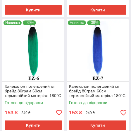
Купити
Купити
Новинка
–39%
Новинка
–39%
Канекалон полегшений ізі
Канекалон полегшений ізі
брейд 80грам 60см
брейд 80грам 60см
термостійкий матеріал 180°C
термостійкий матеріал 180°C
EZ-6 хвіст омбре Easy Braid
EZ-7 хвіст омбре Easy Braid
Готово до відправки
Готово до відправки
153
153
₴
₴
249 ₴
249 ₴
Купити
Купити