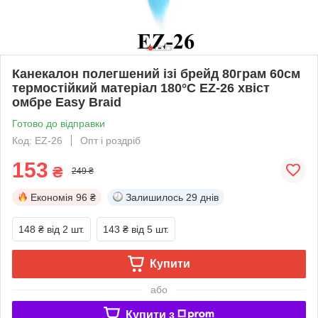
Канекалон полегшений ізі брейд 80грам 60см
термостійкий матеріал 180°C EZ-26 хвіст
омбре Easy Braid
Готово до відправки
Код: EZ-26
Опт і роздріб
153
₴
249 ₴
Економія
96 ₴
Залишилось
29 днів
148 ₴
від 2 шт.
143 ₴
від 5 шт.
Купити
або
Купити з