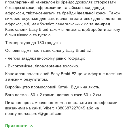
гіпоалергенний канекалон ізі брейдс дозволяє створювати
боксерські коси, афрокосички, гавайські коси, дреди,
афрокоси, твісти-сенегали та брейди ідеальної краси. Також
використовується для виготовлення заготовок для вплетення:
афрокос, зізі, мамбо-твіст, сенегальських кіс та де-дред.
Канекалони Easy Braid також вплітають, щоб зробити зачіску
більш цікавою та густою.
Температура до 180 градусів.
Основні відмінності канекалону Easy Braid EZ:
- легкий завдяки високому рівню гофрації;
- Високоякісне, гіпоалергенне волокно.
Канекалон полегшений Easy Braid EZ це комфортне плетіння
з якісним результатом.
Виробництво промисловий Китай. Відмінна якість.
Вага пасма - 80 ± 2 грами, довжина коси 60 ± 2 см.
Питання про замовлення можна поставити за телефонами,
вказаними на сайті, Viber: +380687227045 або на
пошту mercespro9@gmail.com
Приховати