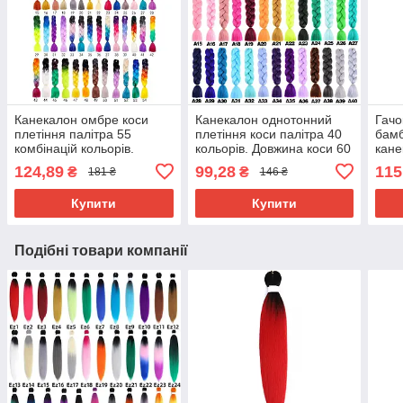
Канекалон омбре коси
Канекалон однотонний
Гачо
плетіння палітра 55
плетіння коси палітра 40
бамб
комбінацій кольорів.
кольорів. Довжина коси 60
кане
Довжина в косі 60 см. #
см. Термостійкий.
124,89
99,28
115
₴
₴
181 ₴
146 ₴
Термостійкий
Купити
Купити
Подібні товари компанії