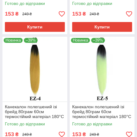
EZ-2 хвіст омбре Easy Braid
EZ-3 хвіст омбре Easy Braid
Готово до відправки
Готово до відправки
153
153
₴
₴
249 ₴
249 ₴
Купити
Купити
Новинка
–39%
Новинка
–39%
Канекалон полегшений ізі
Канекалон полегшений ізі
брейд 80грам 60см
брейд 80грам 60см
термостійкий матеріал 180°C
термостійкий матеріал 180°C
EZ-4 хвіст омбре Easy Braid
EZ-5 хвіст омбре Easy Braid
Готово до відправки
Готово до відправки
153
153
₴
₴
249 ₴
249 ₴