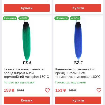
Купити
Купити
Новинка
–39%
Новинка
–39%
Канекалон полегшений ізі
Канекалон полегшений ізі
брейд 80грам 60см
брейд 80грам 60см
термостійкий матеріал 180°C
термостійкий матеріал 180°C
EZ-6 хвіст омбре Easy Braid
EZ-7 хвіст омбре Easy Braid
Готово до відправки
Готово до відправки
153
153
₴
₴
249 ₴
249 ₴
Купити
Купити