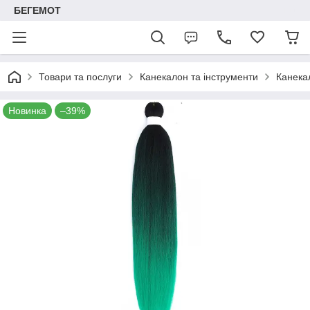
БЕГЕМОТ
Товари та послуги
Канекалон та інструменти
Канека
Новинка
–39%