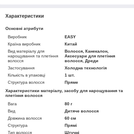
Характеристики
Основні атрибути
Виробник
EASY
Країна виробник
Китай
Вид матеріалу для
Волосся, Канекалон,
нарощування та плетіння
Аксесуари для плетіння
волосся
волосся, Дреди
Застосування
Холодна технологія
Кількість в упаковці
1 шт.
Структура волосся
Пряме
Характеристики матеріалу, засобу для нарощування та
плетіння волосся
Вага
80 г
Вид
Дитяче волосся
Довжина волосся
60 см
Структура
Прямі
Тип волосся
Штучні