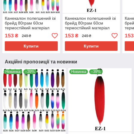
Канекалон полегшений ізі
Канекалон полегшений ізі
Кане
брейд 80грам 60см
брейд 80грам 60см
брей
термостійкий матеріал
термостійкий матеріал
терм
180°C EZ хвіст омбре
180°C EZ-1 хвіст омбре
180°
153
153
153
₴
₴
249 ₴
249 ₴
Easy Braid
Easy Braid
Easy
Купити
Купити
Акційні пропозиції та новинки
Новинка
–39%
Новинка
–39%