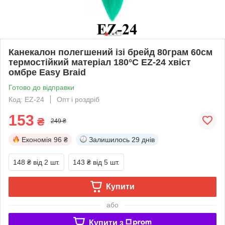
Канекалон полегшений ізі брейд 80грам 60см
термостійкий матеріал 180°C EZ-24 хвіст
омбре Easy Braid
Готово до відправки
Код: EZ-24
Опт і роздріб
153
₴
249 ₴
Економія
96 ₴
Залишилось
29 днів
148 ₴
від 2 шт.
143 ₴
від 5 шт.
Купити
або
Купити з