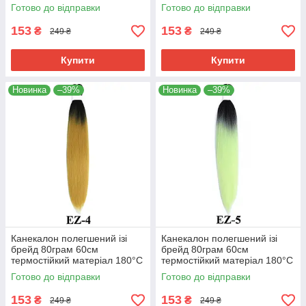
EZ-2 хвіст омбре Easy Braid
EZ-3 хвіст омбре Easy Braid
Готово до відправки
Готово до відправки
153
153
₴
₴
249 ₴
249 ₴
Купити
Купити
Новинка
–39%
Новинка
–39%
Канекалон полегшений ізі
Канекалон полегшений ізі
брейд 80грам 60см
брейд 80грам 60см
термостійкий матеріал 180°C
термостійкий матеріал 180°C
EZ-4 хвіст омбре Easy Braid
EZ-5 хвіст омбре Easy Braid
Готово до відправки
Готово до відправки
153
153
₴
₴
249 ₴
249 ₴