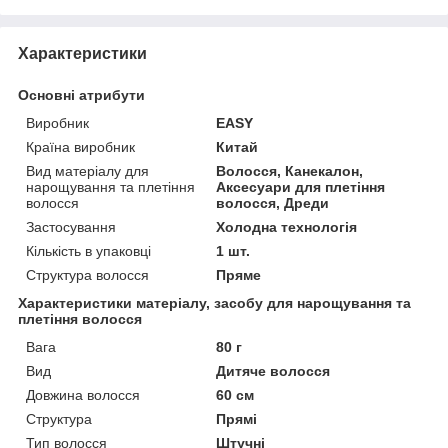
Характеристики
Основні атрибути
Виробник
EASY
Країна виробник
Китай
Вид матеріалу для
Волосся, Канекалон,
нарощування та плетіння
Аксесуари для плетіння
волосся
волосся, Дреди
Застосування
Холодна технологія
Кількість в упаковці
1 шт.
Структура волосся
Пряме
Характеристики матеріалу, засобу для нарощування та
плетіння волосся
Вага
80 г
Вид
Дитяче волосся
Довжина волосся
60 см
Структура
Прямі
Тип волосся
Штучні