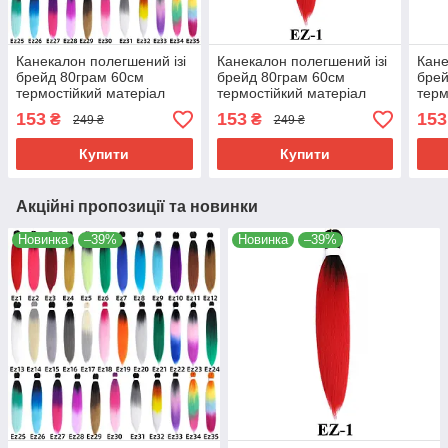
Канекалон полегшений ізі
Канекалон полегшений ізі
Кане
брейд 80грам 60см
брейд 80грам 60см
брей
термостійкий матеріал
термостійкий матеріал
терм
180°C EZ хвіст омбре
180°C EZ-1 хвіст омбре
180°
153
153
153
₴
₴
249 ₴
249 ₴
Easy Braid
Easy Braid
Easy
Купити
Купити
Акційні пропозиції та новинки
Новинка
–39%
Новинка
–39%