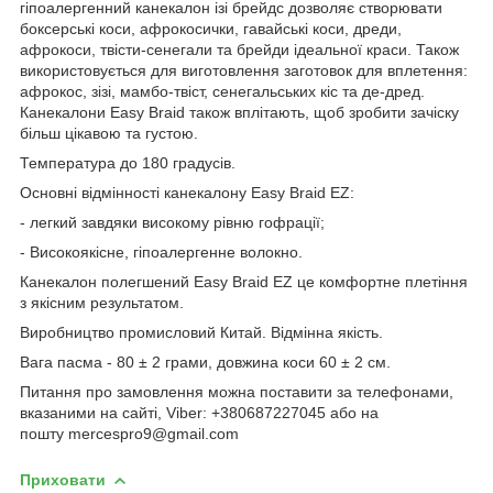
гіпоалергенний канекалон ізі брейдс дозволяє створювати
боксерські коси, афрокосички, гавайські коси, дреди,
афрокоси, твісти-сенегали та брейди ідеальної краси. Також
використовується для виготовлення заготовок для вплетення:
афрокос, зізі, мамбо-твіст, сенегальських кіс та де-дред.
Канекалони Easy Braid також вплітають, щоб зробити зачіску
більш цікавою та густою.
Температура до 180 градусів.
Основні відмінності канекалону Easy Braid EZ:
- легкий завдяки високому рівню гофрації;
- Високоякісне, гіпоалергенне волокно.
Канекалон полегшений Easy Braid EZ це комфортне плетіння
з якісним результатом.
Виробництво промисловий Китай. Відмінна якість.
Вага пасма - 80 ± 2 грами, довжина коси 60 ± 2 см.
Питання про замовлення можна поставити за телефонами,
вказаними на сайті, Viber: +380687227045 або на
пошту mercespro9@gmail.com
Приховати