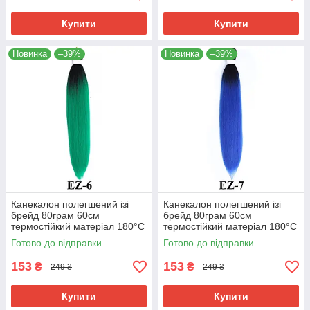
Купити
Купити
Новинка
–39%
Новинка
–39%
Канекалон полегшений ізі
Канекалон полегшений ізі
брейд 80грам 60см
брейд 80грам 60см
термостійкий матеріал 180°C
термостійкий матеріал 180°C
EZ-6 хвіст омбре Easy Braid
EZ-7 хвіст омбре Easy Braid
Готово до відправки
Готово до відправки
153
153
₴
₴
249 ₴
249 ₴
Купити
Купити