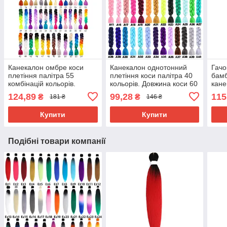
Канекалон омбре коси
Канекалон однотонний
Гачо
плетіння палітра 55
плетіння коси палітра 40
бамб
комбінацій кольорів.
кольорів. Довжина коси 60
кане
Довжина в косі 60 см. #
см. Термостійкий.
124,89
99,28
115
₴
₴
181 ₴
146 ₴
Термостійкий
Купити
Купити
Подібні товари компанії