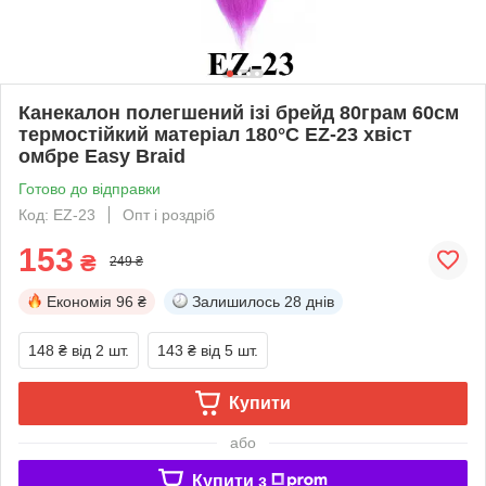
Канекалон полегшений ізі брейд 80грам 60см
термостійкий матеріал 180°C EZ-23 хвіст
омбре Easy Braid
Готово до відправки
Код: EZ-23
Опт і роздріб
153
₴
249 ₴
Економія
96 ₴
Залишилось
28 днів
148 ₴
від 2 шт.
143 ₴
від 5 шт.
Купити
або
Купити з