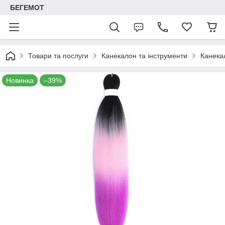
БЕГЕМОТ
Товари та послуги
Канекалон та інструменти
Канека
Новинка
–39%