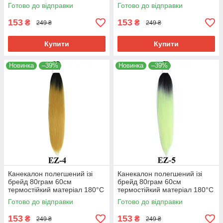
EZ-2 хвіст омбре Easy Braid
EZ-3 хвіст омбре Easy Braid
Готово до відправки
Готово до відправки
153
153
₴
₴
249 ₴
249 ₴
Купити
Купити
Новинка
–39%
Новинка
–39%
Канекалон полегшений ізі
Канекалон полегшений ізі
брейд 80грам 60см
брейд 80грам 60см
термостійкий матеріал 180°C
термостійкий матеріал 180°C
EZ-4 хвіст омбре Easy Braid
EZ-5 хвіст омбре Easy Braid
Готово до відправки
Готово до відправки
153
153
₴
₴
249 ₴
249 ₴