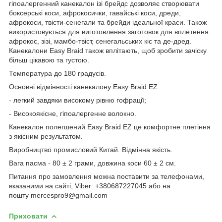
гіпоалергенний канекалон ізі брейдс дозволяє створювати
боксерські коси, афрокосички, гавайські коси, дреди,
афрокоси, твісти-сенегали та брейди ідеальної краси. Також
використовується для виготовлення заготовок для вплетення:
афрокос, зізі, мамбо-твіст, сенегальських кіс та де-дред.
Канекалони Easy Braid також вплітають, щоб зробити зачіску
більш цікавою та густою.
Температура до 180 градусів.
Основні відмінності канекалону Easy Braid EZ:
- легкий завдяки високому рівню гофрації;
- Високоякісне, гіпоалергенне волокно.
Канекалон полегшений Easy Braid EZ це комфортне плетіння
з якісним результатом.
Виробництво промисловий Китай. Відмінна якість.
Вага пасма - 80 ± 2 грами, довжина коси 60 ± 2 см.
Питання про замовлення можна поставити за телефонами,
вказаними на сайті, Viber: +380687227045 або на
пошту mercespro9@gmail.com
Приховати