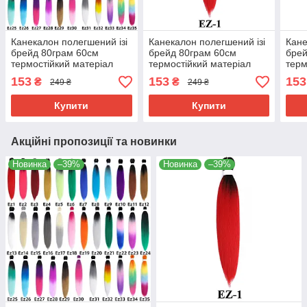
Канекалон полегшений ізі
Канекалон полегшений ізі
Кане
брейд 80грам 60см
брейд 80грам 60см
брей
термостійкий матеріал
термостійкий матеріал
терм
180°C EZ хвіст омбре
180°C EZ-1 хвіст омбре
180°
153
153
153
₴
₴
249 ₴
249 ₴
Easy Braid
Easy Braid
Easy
Купити
Купити
Акційні пропозиції та новинки
Новинка
–39%
Новинка
–39%