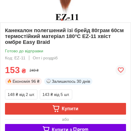
Канекалон полегшений ізі брейд 80грам 60см
термостійкий матеріал 180°C EZ-11 хвіст
омбре Easy Braid
Готово до відправки
Код: EZ-11
Опт і роздріб
153
₴
249 ₴
Економія
96 ₴
Залишилось
30 днів
148 ₴
від 2 шт.
143 ₴
від 5 шт.
Купити
або
Купити з