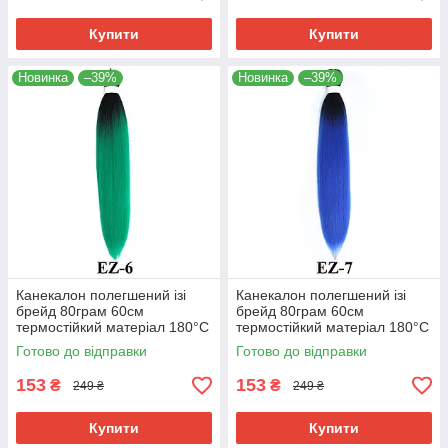
Купити
Купити
Новинка
–39%
Новинка
–39%
Канекалон полегшений ізі
Канекалон полегшений ізі
брейд 80грам 60см
брейд 80грам 60см
термостійкий матеріал 180°C
термостійкий матеріал 180°C
EZ-6 хвіст омбре Easy Braid
EZ-7 хвіст омбре Easy Braid
Готово до відправки
Готово до відправки
153
153
₴
₴
249 ₴
249 ₴
Купити
Купити