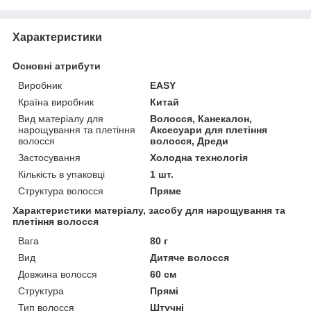
Характеристики
Основні атрибути
Виробник
EASY
Країна виробник
Китай
Вид матеріалу для
Волосся, Канекалон,
нарощування та плетіння
Аксесуари для плетіння
волосся
волосся, Дреди
Застосування
Холодна технологія
Кількість в упаковці
1 шт.
Структура волосся
Пряме
Характеристики матеріалу, засобу для нарощування та
плетіння волосся
Вага
80 г
Вид
Дитяче волосся
Довжина волосся
60 см
Структура
Прямі
Тип волосся
Штучні