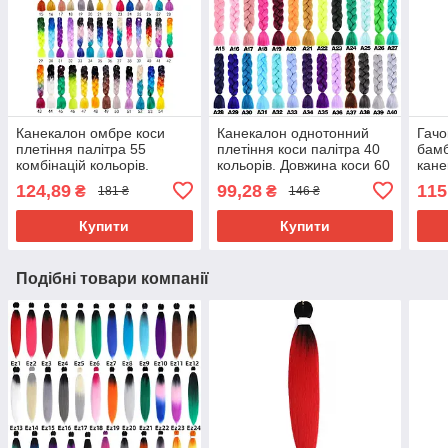
Канекалон омбре коси
Канекалон однотонний
Гачо
плетіння палітра 55
плетіння коси палітра 40
бамб
комбінацій кольорів.
кольорів. Довжина коси 60
кане
Довжина в косі 60 см. #
см. Термостійкий.
124,89
99,28
115
₴
₴
181 ₴
146 ₴
Термостійкий
Купити
Купити
Подібні товари компанії