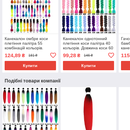
Канекалон омбре коси
Канекалон однотонний
Гачо
плетіння палітра 55
плетіння коси палітра 40
бамб
комбінацій кольорів.
кольорів. Довжина коси 60
кане
Довжина в косі 60 см. #
см. Термостійкий.
124,89
99,28
115
₴
₴
181 ₴
146 ₴
Термостійкий
Купити
Купити
Подібні товари компанії