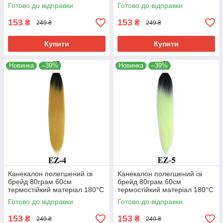
EZ-2 хвіст омбре Easy Braid
EZ-3 хвіст омбре Easy Braid
Готово до відправки
Готово до відправки
153
153
₴
₴
249 ₴
249 ₴
Купити
Купити
Новинка
–39%
Новинка
–39%
Канекалон полегшений ізі
Канекалон полегшений ізі
брейд 80грам 60см
брейд 80грам 60см
термостійкий матеріал 180°C
термостійкий матеріал 180°C
EZ-4 хвіст омбре Easy Braid
EZ-5 хвіст омбре Easy Braid
Готово до відправки
Готово до відправки
153
153
₴
₴
249 ₴
249 ₴