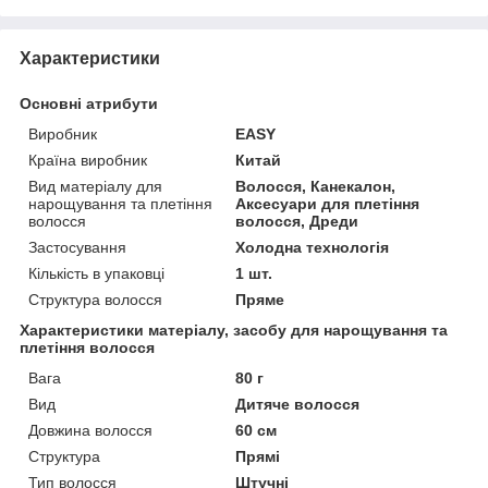
Характеристики
Основні атрибути
Виробник
EASY
Країна виробник
Китай
Вид матеріалу для
Волосся, Канекалон,
нарощування та плетіння
Аксесуари для плетіння
волосся
волосся, Дреди
Застосування
Холодна технологія
Кількість в упаковці
1 шт.
Структура волосся
Пряме
Характеристики матеріалу, засобу для нарощування та
плетіння волосся
Вага
80 г
Вид
Дитяче волосся
Довжина волосся
60 см
Структура
Прямі
Тип волосся
Штучні