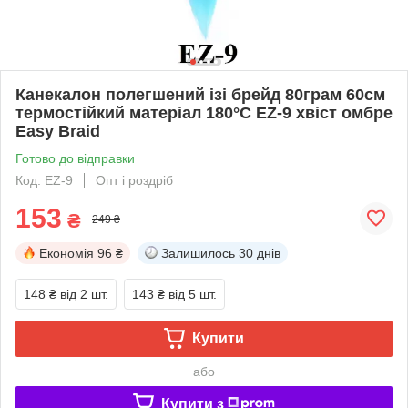
Канекалон полегшений ізі брейд 80грам 60см
термостійкий матеріал 180°C EZ-9 хвіст омбре
Easy Braid
Готово до відправки
Код: EZ-9
Опт і роздріб
153
₴
249 ₴
Економія
96 ₴
Залишилось
30 днів
148 ₴
від 2 шт.
143 ₴
від 5 шт.
Купити
або
Купити з