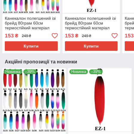
Канекалон полегшений ізі
Канекалон полегшений ізі
Кане
брейд 80грам 60см
брейд 80грам 60см
брей
термостійкий матеріал
термостійкий матеріал
терм
180°C EZ хвіст омбре
180°C EZ-1 хвіст омбре
180°
153
153
153
₴
₴
249 ₴
249 ₴
Easy Braid
Easy Braid
Easy
Купити
Купити
Акційні пропозиції та новинки
Новинка
–39%
Новинка
–39%