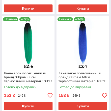
Купити
Купити
Новинка
–39%
Новинка
–39%
Канекалон полегшений ізі
Канекалон полегшений ізі
брейд 80грам 60см
брейд 80грам 60см
термостійкий матеріал 180°C
термостійкий матеріал 180°C
EZ-6 хвіст омбре Easy Braid
EZ-7 хвіст омбре Easy Braid
Готово до відправки
Готово до відправки
153
153
₴
₴
249 ₴
249 ₴
Купити
Купити