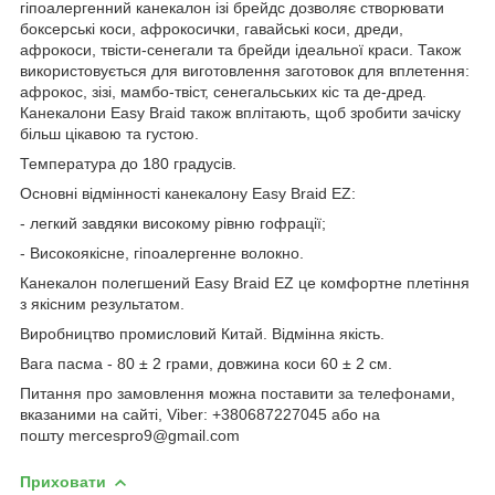
гіпоалергенний канекалон ізі брейдс дозволяє створювати
боксерські коси, афрокосички, гавайські коси, дреди,
афрокоси, твісти-сенегали та брейди ідеальної краси. Також
використовується для виготовлення заготовок для вплетення:
афрокос, зізі, мамбо-твіст, сенегальських кіс та де-дред.
Канекалони Easy Braid також вплітають, щоб зробити зачіску
більш цікавою та густою.
Температура до 180 градусів.
Основні відмінності канекалону Easy Braid EZ:
- легкий завдяки високому рівню гофрації;
- Високоякісне, гіпоалергенне волокно.
Канекалон полегшений Easy Braid EZ це комфортне плетіння
з якісним результатом.
Виробництво промисловий Китай. Відмінна якість.
Вага пасма - 80 ± 2 грами, довжина коси 60 ± 2 см.
Питання про замовлення можна поставити за телефонами,
вказаними на сайті, Viber: +380687227045 або на
пошту mercespro9@gmail.com
Приховати