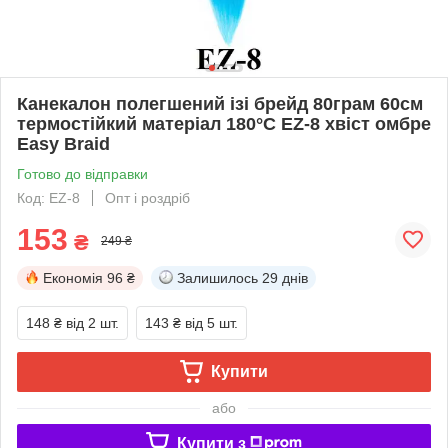
Канекалон полегшений ізі брейд 80грам 60см
термостійкий матеріал 180°C EZ-8 хвіст омбре
Easy Braid
Готово до відправки
Код: EZ-8
Опт і роздріб
153
₴
249 ₴
Економія
96 ₴
Залишилось
29 днів
148 ₴
від 2 шт.
143 ₴
від 5 шт.
Купити
або
Купити з