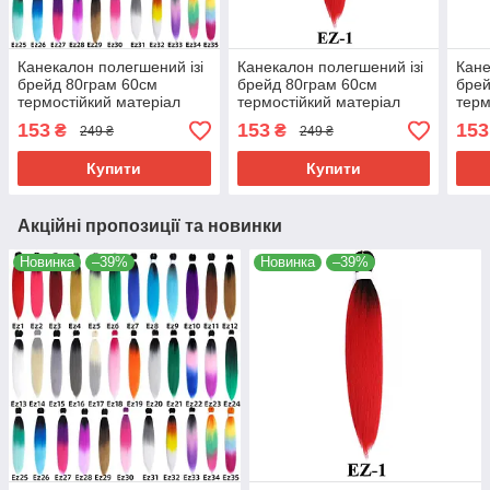
Канекалон полегшений ізі
Канекалон полегшений ізі
Кане
брейд 80грам 60см
брейд 80грам 60см
брей
термостійкий матеріал
термостійкий матеріал
терм
180°C EZ хвіст омбре
180°C EZ-1 хвіст омбре
180°
153
153
153
₴
₴
249 ₴
249 ₴
Easy Braid
Easy Braid
Easy
Купити
Купити
Акційні пропозиції та новинки
Новинка
–39%
Новинка
–39%