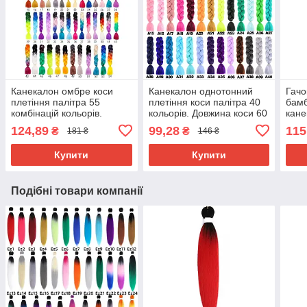
Канекалон омбре коси
Канекалон однотонний
Гачо
плетіння палітра 55
плетіння коси палітра 40
бамб
комбінацій кольорів.
кольорів. Довжина коси 60
кане
Довжина в косі 60 см. #
см. Термостійкий.
124,89
99,28
115
₴
₴
181 ₴
146 ₴
Термостійкий
Купити
Купити
Подібні товари компанії