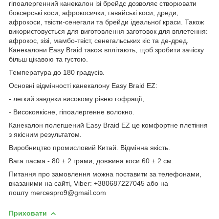
гіпоалергенний канекалон ізі брейдс дозволяє створювати
боксерські коси, афрокосички, гавайські коси, дреди,
афрокоси, твісти-сенегали та брейди ідеальної краси. Також
використовується для виготовлення заготовок для вплетення:
афрокос, зізі, мамбо-твіст, сенегальських кіс та де-дред.
Канекалони Easy Braid також вплітають, щоб зробити зачіску
більш цікавою та густою.
Температура до 180 градусів.
Основні відмінності канекалону Easy Braid EZ:
- легкий завдяки високому рівню гофрації;
- Високоякісне, гіпоалергенне волокно.
Канекалон полегшений Easy Braid EZ це комфортне плетіння
з якісним результатом.
Виробництво промисловий Китай. Відмінна якість.
Вага пасма - 80 ± 2 грами, довжина коси 60 ± 2 см.
Питання про замовлення можна поставити за телефонами,
вказаними на сайті, Viber: +380687227045 або на
пошту mercespro9@gmail.com
Приховати