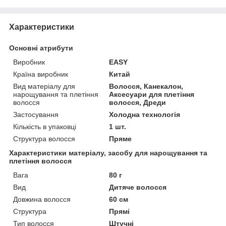
Характеристики
Основні атрибути
Виробник
EASY
Країна виробник
Китай
Вид матеріалу для
Волосся, Канекалон,
нарощування та плетіння
Аксесуари для плетіння
волосся
волосся, Дреди
Застосування
Холодна технологія
Кількість в упаковці
1 шт.
Структура волосся
Пряме
Характеристики матеріалу, засобу для нарощування та
плетіння волосся
Вага
80 г
Вид
Дитяче волосся
Довжина волосся
60 см
Структура
Прямі
Тип волосся
Штучні