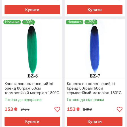
Купити
Купити
Новинка
–39%
Новинка
–39%
Канекалон полегшений ізі
Канекалон полегшений ізі
брейд 80грам 60см
брейд 80грам 60см
термостійкий матеріал 180°C
термостійкий матеріал 180°C
EZ-6 хвіст омбре Easy Braid
EZ-7 хвіст омбре Easy Braid
Готово до відправки
Готово до відправки
153
153
₴
₴
249 ₴
249 ₴
Купити
Купити