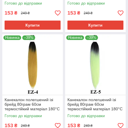
EZ-2 хвіст омбре Easy Braid
EZ-3 хвіст омбре Easy Braid
Готово до відправки
Готово до відправки
153
153
₴
₴
249 ₴
249 ₴
Купити
Купити
Новинка
–39%
Новинка
–39%
Канекалон полегшений ізі
Канекалон полегшений ізі
брейд 80грам 60см
брейд 80грам 60см
термостійкий матеріал 180°C
термостійкий матеріал 180°C
EZ-4 хвіст омбре Easy Braid
EZ-5 хвіст омбре Easy Braid
Готово до відправки
Готово до відправки
153
153
₴
₴
249 ₴
249 ₴