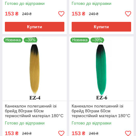
EZ-2 хвіст омбре Easy Braid
EZ-3 хвіст омбре Easy Braid
Готово до відправки
Готово до відправки
153
153
₴
₴
249 ₴
249 ₴
Купити
Купити
Новинка
–39%
Новинка
–39%
Канекалон полегшений ізі
Канекалон полегшений ізі
брейд 80грам 60см
брейд 80грам 60см
термостійкий матеріал 180°C
термостійкий матеріал 180°C
EZ-4 хвіст омбре Easy Braid
EZ-6 хвіст омбре Easy Braid
Готово до відправки
Готово до відправки
153
153
₴
₴
249 ₴
249 ₴