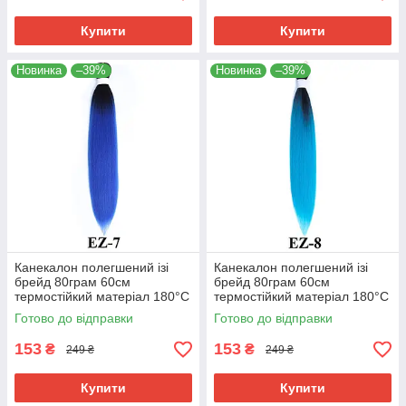
Купити
Купити
Новинка
–39%
Новинка
–39%
Канекалон полегшений ізі
Канекалон полегшений ізі
брейд 80грам 60см
брейд 80грам 60см
термостійкий матеріал 180°C
термостійкий матеріал 180°C
EZ-7 хвіст омбре Easy Braid
EZ-8 хвіст омбре Easy Braid
Готово до відправки
Готово до відправки
153
153
₴
₴
249 ₴
249 ₴
Купити
Купити