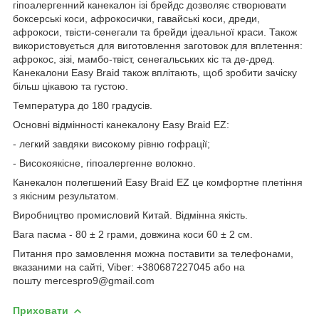
гіпоалергенний канекалон ізі брейдс дозволяє створювати
боксерські коси, афрокосички, гавайські коси, дреди,
афрокоси, твісти-сенегали та брейди ідеальної краси. Також
використовується для виготовлення заготовок для вплетення:
афрокос, зізі, мамбо-твіст, сенегальських кіс та де-дред.
Канекалони Easy Braid також вплітають, щоб зробити зачіску
більш цікавою та густою.
Температура до 180 градусів.
Основні відмінності канекалону Easy Braid EZ:
- легкий завдяки високому рівню гофрації;
- Високоякісне, гіпоалергенне волокно.
Канекалон полегшений Easy Braid EZ це комфортне плетіння
з якісним результатом.
Виробництво промисловий Китай. Відмінна якість.
Вага пасма - 80 ± 2 грами, довжина коси 60 ± 2 см.
Питання про замовлення можна поставити за телефонами,
вказаними на сайті, Viber: +380687227045 або на
пошту mercespro9@gmail.com
Приховати