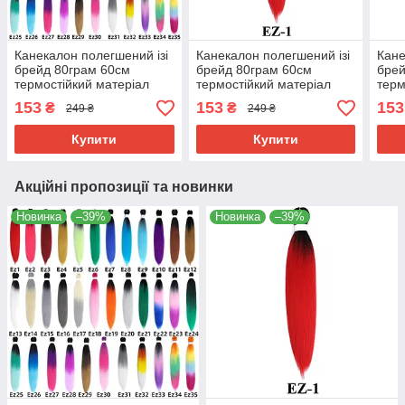
Канекалон полегшений ізі
Канекалон полегшений ізі
Кане
брейд 80грам 60см
брейд 80грам 60см
брей
термостійкий матеріал
термостійкий матеріал
терм
180°C EZ хвіст омбре
180°C EZ-1 хвіст омбре
180°
153
153
153
₴
₴
249 ₴
249 ₴
Easy Braid
Easy Braid
Easy
Купити
Купити
Акційні пропозиції та новинки
Новинка
–39%
Новинка
–39%