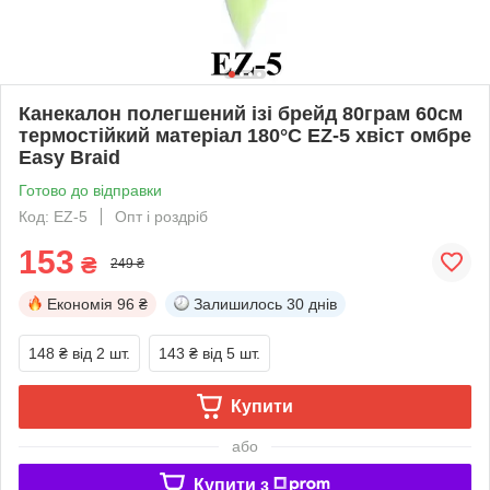
Канекалон полегшений ізі брейд 80грам 60см
термостійкий матеріал 180°C EZ-5 хвіст омбре
Easy Braid
Готово до відправки
Код: EZ-5
Опт і роздріб
153
₴
249 ₴
Економія
96 ₴
Залишилось
30 днів
148 ₴
від 2 шт.
143 ₴
від 5 шт.
Купити
або
Купити з