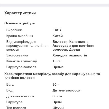
Характеристики
Основні атрибути
Виробник
EASY
Країна виробник
Китай
Вид матеріалу для
Волосся, Канекалон,
нарощування та плетіння
Аксесуари для плетіння
волосся
волосся, Дреди
Застосування
Холодна технологія
Кількість в упаковці
1 шт.
Структура волосся
Пряме
Характеристики матеріалу, засобу для нарощування та
плетіння волосся
Вага
80 г
Вид
Дитяче волосся
Довжина волосся
60 см
Структура
Прямі
Тип волосся
Штучні