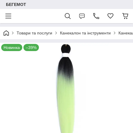
БЕГЕМОТ
Товари та послуги
Канекалон та інструменти
Канека
Новинка
–39%