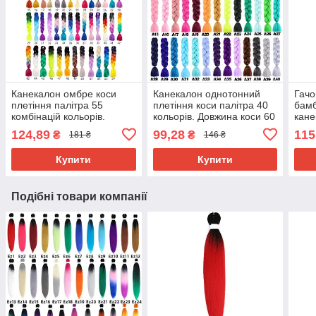
Канекалон омбре коси
Канекалон однотонний
Гачо
плетіння палітра 55
плетіння коси палітра 40
бамб
комбінацій кольорів.
кольорів. Довжина коси 60
кане
Довжина в косі 60 см. #
см. Термостійкий.
124,89
99,28
115
₴
₴
181 ₴
146 ₴
Термостійкий
Купити
Купити
Подібні товари компанії