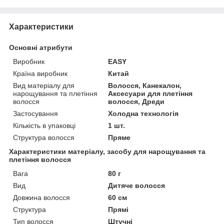
Характеристики
Основні атрибути
Виробник
EASY
Країна виробник
Китай
Вид матеріалу для
Волосся, Канекалон,
нарощування та плетіння
Аксесуари для плетіння
волосся
волосся, Дреди
Застосування
Холодна технологія
Кількість в упаковці
1 шт.
Структура волосся
Пряме
Характеристики матеріалу, засобу для нарощування та
плетіння волосся
Вага
80 г
Вид
Дитяче волосся
Довжина волосся
60 см
Структура
Прямі
Тип волосся
Штучні