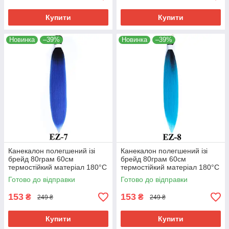
Купити
Купити
Новинка
–39%
Новинка
–39%
Канекалон полегшений ізі
Канекалон полегшений ізі
брейд 80грам 60см
брейд 80грам 60см
термостійкий матеріал 180°C
термостійкий матеріал 180°C
EZ-7 хвіст омбре Easy Braid
EZ-8 хвіст омбре Easy Braid
Готово до відправки
Готово до відправки
153
153
₴
₴
249 ₴
249 ₴
Купити
Купити