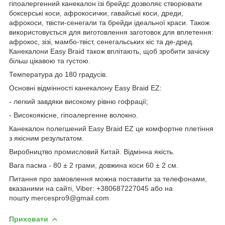
гіпоалергенний канекалон ізі брейдс дозволяє створювати
боксерські коси, афрокосички, гавайські коси, дреди,
афрокоси, твісти-сенегали та брейди ідеальної краси. Також
використовується для виготовлення заготовок для вплетення:
афрокос, зізі, мамбо-твіст, сенегальських кіс та де-дред.
Канекалони Easy Braid також вплітають, щоб зробити зачіску
більш цікавою та густою.
Температура до 180 градусів.
Основні відмінності канекалону Easy Braid EZ:
- легкий завдяки високому рівню гофрації;
- Високоякісне, гіпоалергенне волокно.
Канекалон полегшений Easy Braid EZ це комфортне плетіння
з якісним результатом.
Виробництво промисловий Китай. Відмінна якість.
Вага пасма - 80 ± 2 грами, довжина коси 60 ± 2 см.
Питання про замовлення можна поставити за телефонами,
вказаними на сайті, Viber: +380687227045 або на
пошту mercespro9@gmail.com
Приховати