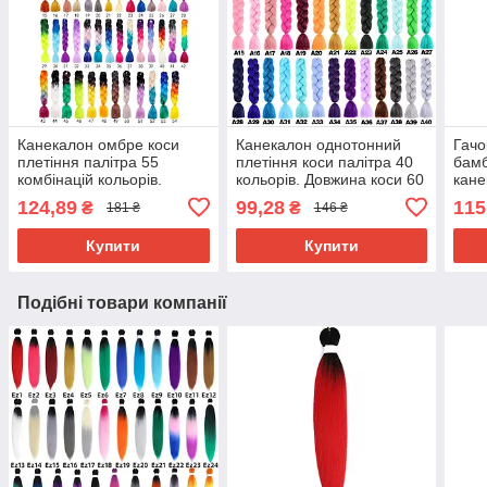
Канекалон омбре коси
Канекалон однотонний
Гачо
плетіння палітра 55
плетіння коси палітра 40
бамб
комбінацій кольорів.
кольорів. Довжина коси 60
кане
Довжина в косі 60 см. #
см. Термостійкий.
124,89
99,28
115
₴
₴
181 ₴
146 ₴
Термостійкий
Купити
Купити
Подібні товари компанії