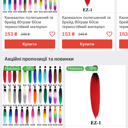
Канекалон полегшений ізі
Канекалон полегшений ізі
Кане
брейд 80грам 60см
брейд 80грам 60см
брей
термостійкий матеріал
термостійкий матеріал
терм
180°C EZ хвіст омбре
180°C EZ-1 хвіст омбре
180°
153
153
153
₴
₴
249 ₴
249 ₴
Easy Braid
Easy Braid
Easy
Купити
Купити
Акційні пропозиції та новинки
Новинка
–39%
Новинка
–39%