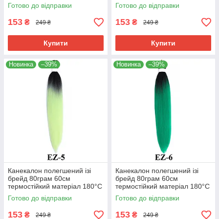
EZ-2 хвіст омбре Easy Braid
EZ-4 хвіст омбре Easy Braid
Готово до відправки
Готово до відправки
153
153
₴
₴
249 ₴
249 ₴
Купити
Купити
Новинка
–39%
Новинка
–39%
Канекалон полегшений ізі
Канекалон полегшений ізі
брейд 80грам 60см
брейд 80грам 60см
термостійкий матеріал 180°C
термостійкий матеріал 180°C
EZ-5 хвіст омбре Easy Braid
EZ-6 хвіст омбре Easy Braid
Готово до відправки
Готово до відправки
153
153
₴
₴
249 ₴
249 ₴