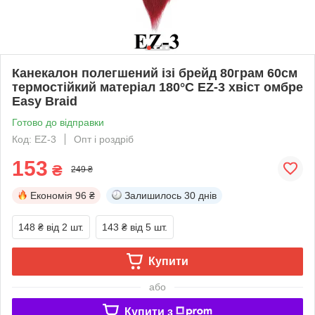
Канекалон полегшений ізі брейд 80грам 60см
термостійкий матеріал 180°C EZ-3 хвіст омбре
Easy Braid
Готово до відправки
Код: EZ-3
Опт і роздріб
153
₴
249 ₴
Економія
96 ₴
Залишилось
30 днів
148 ₴
від 2 шт.
143 ₴
від 5 шт.
Купити
або
Купити з