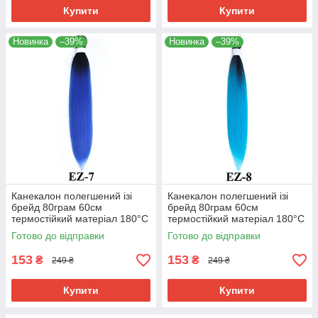
Купити
Купити
Новинка
–39%
Новинка
–39%
Канекалон полегшений ізі
Канекалон полегшений ізі
брейд 80грам 60см
брейд 80грам 60см
термостійкий матеріал 180°C
термостійкий матеріал 180°C
EZ-7 хвіст омбре Easy Braid
EZ-8 хвіст омбре Easy Braid
Готово до відправки
Готово до відправки
153
153
₴
₴
249 ₴
249 ₴
Купити
Купити