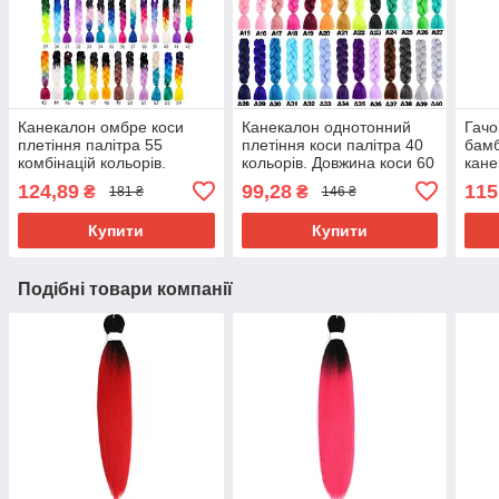
Канекалон омбре коси
Канекалон однотонний
Гачо
плетіння палітра 55
плетіння коси палітра 40
бамб
комбінацій кольорів.
кольорів. Довжина коси 60
кане
Довжина в косі 60 см. #
см. Термостійкий.
124,89
99,28
115
₴
₴
181 ₴
146 ₴
Термостійкий
Купити
Купити
Подібні товари компанії