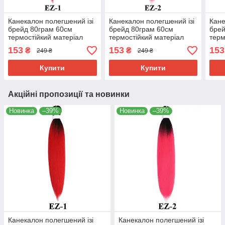
Канекалон полегшений ізі
Канекалон полегшений ізі
Кане
брейд 80грам 60см
брейд 80грам 60см
брей
термостійкий матеріал
термостійкий матеріал
терм
180°C EZ-1 хвіст омбре
180°C EZ-2 хвіст омбре
180°
153
153
153
₴
₴
249 ₴
249 ₴
Easy Braid
Easy Braid
Easy
Купити
Купити
Акційні пропозиції та новинки
Новинка
–39%
Новинка
–39%
Канекалон полегшений ізі
Канекалон полегшений ізі