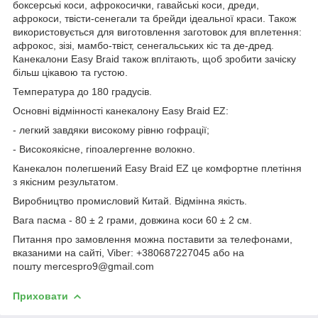
боксерські коси, афрокосички, гавайські коси, дреди,
афрокоси, твісти-сенегали та брейди ідеальної краси. Також
використовується для виготовлення заготовок для вплетення:
афрокос, зізі, мамбо-твіст, сенегальських кіс та де-дред.
Канекалони Easy Braid також вплітають, щоб зробити зачіску
більш цікавою та густою.
Температура до 180 градусів.
Основні відмінності канекалону Easy Braid EZ:
- легкий завдяки високому рівню гофрації;
- Високоякісне, гіпоалергенне волокно.
Канекалон полегшений Easy Braid EZ це комфортне плетіння
з якісним результатом.
Виробництво промисловий Китай. Відмінна якість.
Вага пасма - 80 ± 2 грами, довжина коси 60 ± 2 см.
Питання про замовлення можна поставити за телефонами,
вказаними на сайті, Viber: +380687227045 або на
пошту mercespro9@gmail.com
Приховати