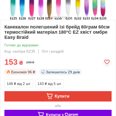
Канекалон полегшений ізі брейд 80грам 60см
термостійкий матеріал 180°C EZ хвіст омбре
Easy Braid
Готово до відправки
Код: палітра EZ35
Опт і роздріб
153
₴
249 ₴
Економія
96 ₴
Залишилось
29 днів
148 ₴
від 2 шт.
143 ₴
від 5 шт.
Купити
або
Купити з