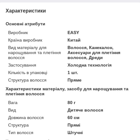
Характеристики
Основні атрибути
Виробник
EASY
Країна виробник
Китай
Вид матеріалу для
Волосся, Канекалон,
нарощування та плетіння
Аксесуари для плетіння
волосся
волосся, Дреди
Застосування
Холодна технологія
Кількість в упаковці
1 шт.
Структура волосся
Пряме
Характеристики матеріалу, засобу для нарощування та
плетіння волосся
Вага
80 г
Вид
Дитяче волосся
Довжина волосся
60 см
Структура
Прямі
Тип волосся
Штучні