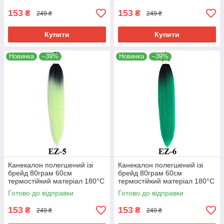
153
153
₴
₴
249 ₴
249 ₴
Купити
Купити
Новинка
–39%
Новинка
–39%
Канекалон полегшений ізі
Канекалон полегшений ізі
брейд 80грам 60см
брейд 80грам 60см
термостійкий матеріал 180°C
термостійкий матеріал 180°C
EZ-5 хвіст омбре Easy Braid
EZ-6 хвіст омбре Easy Braid
Готово до відправки
Готово до відправки
153
153
₴
₴
249 ₴
249 ₴