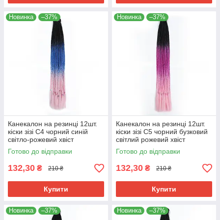
Новинка
–37%
Новинка
–37%
Канекалон на резинці 12шт.
Канекалон на резинці 12шт.
кіски зізі C4 чорний синій
кіски зізі C5 чорний бузковий
світло-рожевий хвіст
світлий рожевий хвіст
афрокоси омбре 60см 50гр у
афрокоси омбре 60см 50гр у
Готово до відправки
Готово до відправки
зачіску ZiZi
зачіску ZiZi
132,30
132,30
₴
₴
210 ₴
210 ₴
Купити
Купити
Новинка
–37%
Новинка
–37%