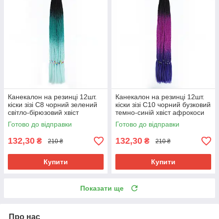
Канекалон на резинці 12шт.
Канекалон на резинці 12шт.
кіски зізі C8 чорний зелений
кіски зізі C10 чорний бузковий
світло-бірюзовий хвіст
темно-синій хвіст афрокоси
афрокоси омбре 60см 50гр у
омбре 60см 50гр у зачіску
Готово до відправки
Готово до відправки
зачіску ZiZi
ZiZi
132,30
132,30
₴
₴
210 ₴
210 ₴
Купити
Купити
Показати ще
Про нас