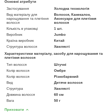
Основні атрибути
Застосування
Холодна технологія
Вид матеріалу для
Волосся, Канекалон,
нарощування та плетіння
Аксесуари для плетіння
волосся
волосся
Кількість в упаковці
1 шт.
Виробник
Jumbo
Країна виробник
Китай
Структура волосся
Хвилясті
Характеристики матеріалу, засобу для нарощування та
плетіння волосся
Тип волосся
Штучні
Колір волосся
Омбре
Колір волосся
Різнобарвний
Вид
Дитяче волосся
Структура
Хвилясті
Довжина волосся
60 см
Вага
50 г
Приховати