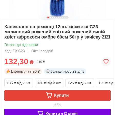
Канекалон на резинці 12шт. кіски зізі C23
малиновий рожевий світлий рожевий синій
хвіст афрокоси омбре 60см 50гр у зачіску ZiZi
Готово до відправки
Код: ZiziC23
Опт і роздріб
132,30
₴
210 ₴
Економія
77.70 ₴
Залишилось
29 днів
135 ₴
від 2 шт.
130 ₴
від 3 шт.
125 ₴
від 5 шт.
120 ₴
від 
Купити
або
Купити з