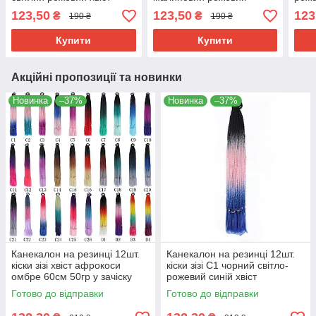
афрокоси омбре 60см
світло-рожевий хвіст
хвіс
123,50
123,50
123
₴
₴
190 ₴
190 ₴
50гр у зачіску ZiZi
афрокоси омбре 60см
60см
50гр у зачіску ZiZi
Купити
Купити
Акційні пропозиції та новинки
Новинка
–37%
Новинка
–37%
Канекалон на резинці 12шт.
Канекалон на резинці 12шт.
кіски зізі хвіст афрокоси
кіски зізі C1 чорний світло-
омбре 60см 50гр у зачіску
рожевий синій хвіст
для дітей 30 кольорів косички
афрокоси омбре 60см 50гр у
Готово до відправки
Готово до відправки
ZiZi
зачіску ZiZi