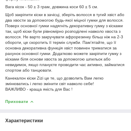
Вага кісок - 50 ± 3 грам, довжина коси 60 ± 5 см.
Щоб закріпити кіски в зачісці, зберіть волосся в тугий хвіст або
два хвости за допомогою будь-якої міцної гумки для волосся.
Поверх основної гумки надягніть декоративну гумку з кісками
так, щоб кіски були рівномірно розподілені навколо хвоста з
волосся. Не варто закручувати афрорезинку більш ніж на 2-3
обороти, це скоротить її термін служби. Пам'ятайте, що її
основна декоративна функція хвіст повинен триматися за
рахунок основної гумки. Додатково можете закріпити гумку з
кісками біля основи хвоста за допомогою шпильок або
невидимок, якщо плануєте проводити час активно, займатися
спортом або танцювати.
Канекалон кіски Zizi це те, що дозволить Вам легко
змінюватись і легко змінити світ навколо себе!
ВАЖЛИВО - краща якість для Вас !
Приховати
Характеристики