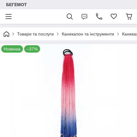
БЕГЕМОТ
Товари та послуги
Канекалон та інструменти
Канекал
Новинка
–37%