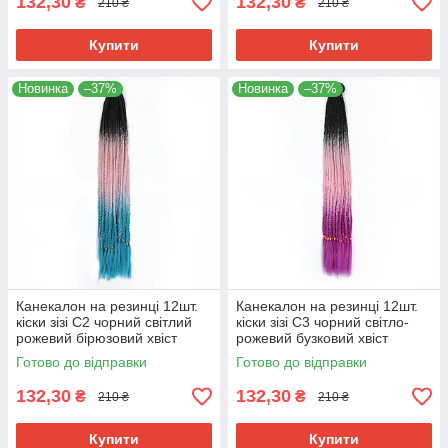
132,30
132,30
₴
₴
210 ₴
210 ₴
Купити
Купити
Новинка
–37%
Новинка
–37%
Канекалон на резинці 12шт.
Канекалон на резинці 12шт.
кіски зізі C2 чорний світлий
кіски зізі C3 чорний світло-
рожевий бірюзовий хвіст
рожевий бузковий хвіст
афрокоси омбре 60см 50гр у
афрокоси омбре 60см 50гр у
Готово до відправки
Готово до відправки
зачіску ZiZi
зачіску ZiZi
132,30
132,30
₴
₴
210 ₴
210 ₴
Купити
Купити