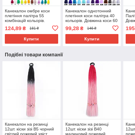
Канекалон омбре коси
Канекалон однотонний
Кане
плетіння палітра 55
плетіння коси палітра 40
Палі
комбінацій кольорів.
кольорів. Довжина коси 60
Довж
Довжина в косі 60 см. #
см. Термостійкий.
г Ни
124,89
99,28
195
₴
₴
181 ₴
146 ₴
Термостійкий
вогн
Brai
Купити
Купити
Подібні товари компанії
Канекалон на резинці
Канекалон на резинці
Кане
12шт. кіски зізі В5 чорний
12шт. кіски зізі В40
12шт.
світлий рожевий хвіст
малиновий рожевий
роже