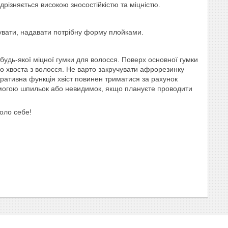
ідрізняється високою зносостійкістю та міцністю.
увати, надавати потрібну форму плойками.
ю будь-якої міцної гумки для волосся. Поверх основної гумки
оло хвоста з волосся. Не варто закручувати афрорезинку
коративна функція хвіст повинен триматися за рахунок
помогою шпильок або невидимок, якщо плануєте проводити
коло себе!