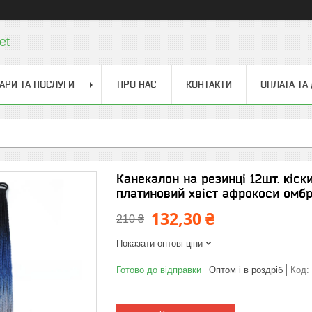
et
АРИ ТА ПОСЛУГИ
ПРО НАС
КОНТАКТИ
ОПЛАТА ТА
Канекалон на резинці 12шт. кіск
платиновий хвіст афрокоси омбре
132,30 ₴
210 ₴
Показати оптові ціни
Готово до відправки
Оптом і в роздріб
Код: