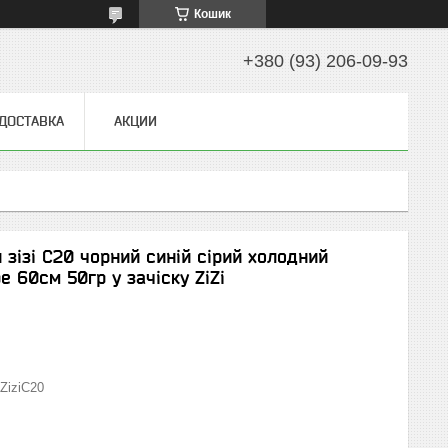
Кошик
+380 (93) 206-09-93
 ДОСТАВКА
АКЦИИ
и зізі C20 чорний синій сірий холодний
 60см 50гр у зачіску ZiZi
ZiziC20