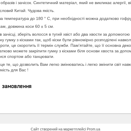
бразів і зачісок. Синтетичний матеріал, який не викликає алергії, в
ловий Китай. Чудова якість.
ча температура до 180 ° С, при необхідності можна додатково гофр
грам, довжина коси 60 ± 5 см.
в зачісці, зберіть волосся в тугий хвіст або два хвости за допомого
ну гумку з кісками так, щоб кіски були рівномірно розподілені навк
ороти, це скоротить її термін служби. Пам'ятайте, що її основна де
атково можете закріпити гумку з кісками біля основи хвоста за до
тися спортом або танцювати.
 це те, що дозволить Вам легко змінюватись і легко змінити світ нав
ість для Вас !
я замовлення
Сайт створений на маркетплейсі
Prom.ua