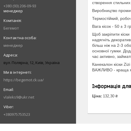
створення стильних о
+380 (93) 206-09-93
менеджер
Виробництво промис
Термостійкий, робо
Вага кісок - 50 ± 3 
Бегемот
Щоб закріпити кіски 
надягніть декоратив
менеджер
більш ніж на 2-3 об
основної гумки. Дод
час активно, займа
вул. Полярна, 12, Київ, Україна
Канекалон кіски Zizi
ВАЖЛИВО - краща як
https://begemot.ck.ua/
Інформація дл
Ціна:
132,30 ₴
vlaleks9@ukr.net
+380975753523