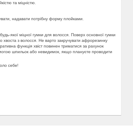
йкістю та міцністю.
увати, надавати потрібну форму плойками.
ю будь-якої міцної гумки для волосся. Поверх основної гумки
оло хвоста з волосся. Не варто закручувати афрорезинку
коративна функція хвіст повинен триматися за рахунок
помогою шпильок або невидимок, якщо плануєте проводити
коло себе!