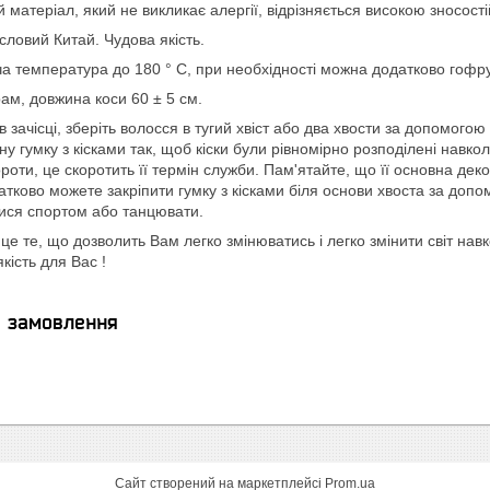
 матеріал, який не викликає алергії, відрізняється високою зносості
ловий Китай. Чудова якість.
ча температура до 180 ° С, при необхідності можна додатково гофр
грам, довжина коси 60 ± 5 см.
в зачісці, зберіть волосся в тугий хвіст або два хвости за допомого
ну гумку з кісками так, щоб кіски були рівномірно розподілені навк
ороти, це скоротить її термін служби. Пам'ятайте, що її основна де
атково можете закріпити гумку з кісками біля основи хвоста за до
тися спортом або танцювати.
 це те, що дозволить Вам легко змінюватись і легко змінити світ нав
ість для Вас !
я замовлення
Сайт створений на маркетплейсі
Prom.ua