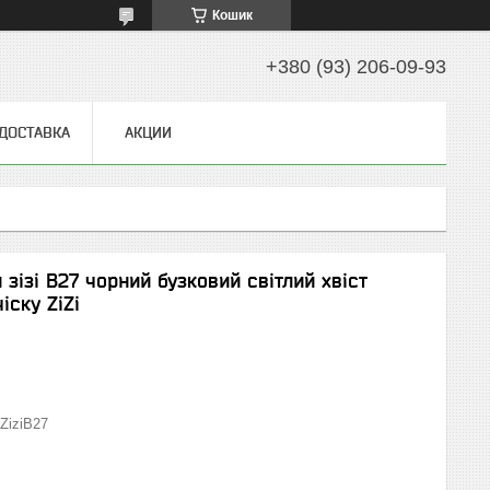
Кошик
+380 (93) 206-09-93
 ДОСТАВКА
АКЦИИ
 зізі В27 чорний бузковий світлий хвіст
іску ZiZi
ZiziВ27