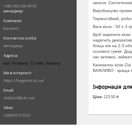
зачісок. Синтетичний
+380 (93) 206-09-93
менеджер
Виробництво промис
Термостійкий, робо
Вага кісок - 50 ± 3 
Бегемот
Щоб закріпити кіски 
надягніть декоратив
менеджер
більш ніж на 2-3 об
основної гумки. Дод
час активно, займа
вул. Полярна, 12, Київ, Україна
Канекалон кіски Zizi
ВАЖЛИВО - краща як
https://begemot.ck.ua/
Інформація дл
Ціна:
123,50 ₴
vlaleks9@ukr.net
+380975753523