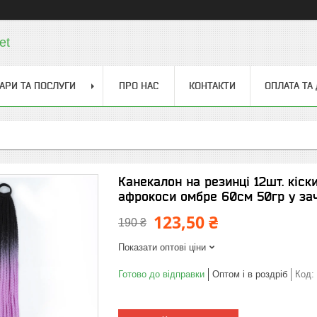
et
АРИ ТА ПОСЛУГИ
ПРО НАС
КОНТАКТИ
ОПЛАТА ТА
Канекалон на резинці 12шт. кіски
афрокоси омбре 60см 50гр у зач
123,50 ₴
190 ₴
Показати оптові ціни
Готово до відправки
Оптом і в роздріб
Код: