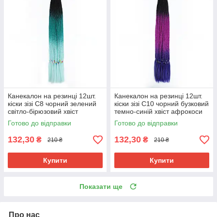
Канекалон на резинці 12шт.
Канекалон на резинці 12шт.
кіски зізі C8 чорний зелений
кіски зізі C10 чорний бузковий
світло-бірюзовий хвіст
темно-синій хвіст афрокоси
афрокоси омбре 60см 50гр у
омбре 60см 50гр у зачіску
Готово до відправки
Готово до відправки
зачіску ZiZi
ZiZi
132,30
132,30
₴
₴
210 ₴
210 ₴
Купити
Купити
Показати ще
Про нас