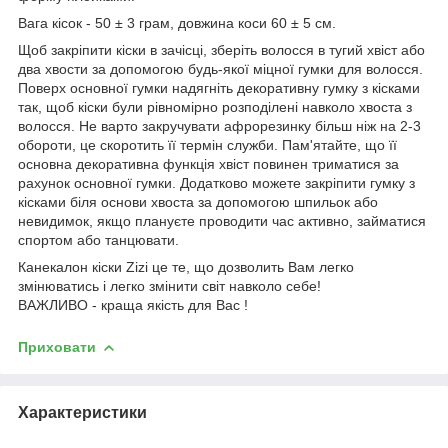
Вага кісок - 50 ± 3 грам, довжина коси 60 ± 5 см.
Щоб закріпити кіски в зачісці, зберіть волосся в тугий хвіст або
два хвости за допомогою будь-якої міцної гумки для волосся.
Поверх основної гумки надягніть декоративну гумку з кісками
так, щоб кіски були рівномірно розподілені навколо хвоста з
волосся. Не варто закручувати афрорезинку більш ніж на 2-3
обороти, це скоротить її термін служби. Пам'ятайте, що її
основна декоративна функція хвіст повинен триматися за
рахунок основної гумки. Додатково можете закріпити гумку з
кісками біля основи хвоста за допомогою шпильок або
невидимок, якщо плануєте проводити час активно, займатися
спортом або танцювати.
Канекалон кіски Zizi це те, що дозволить Вам легко
змінюватись і легко змінити світ навколо себе!
ВАЖЛИВО - краща якість для Вас !
Приховати
Характеристики