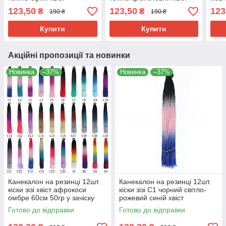
афрокоси омбре 60см
афрокоси омбре 60см
світ
123,50
123,50
123
₴
₴
190 ₴
190 ₴
50гр у зачіску ZiZi
50гр у зачіску ZiZi
омбр
ZiZi
Купити
Купити
Акційні пропозиції та новинки
Новинка
–37%
Новинка
–37%
Канекалон на резинці 12шт.
Канекалон на резинці 12шт.
кіски зізі хвіст афрокоси
кіски зізі C1 чорний світло-
омбре 60см 50гр у зачіску
рожевий синій хвіст
для дітей 30 кольорів косички
афрокоси омбре 60см 50гр у
Готово до відправки
Готово до відправки
ZiZi
зачіску ZiZi