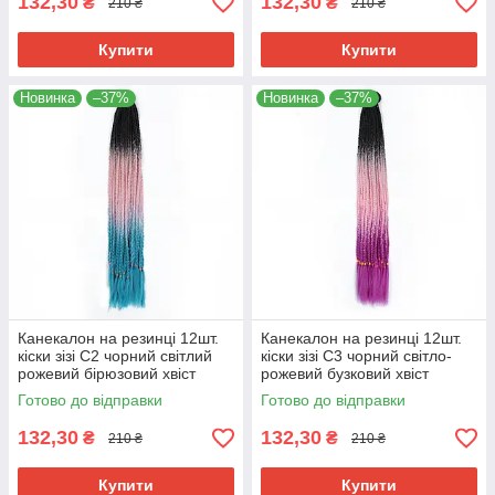
132,30
132,30
₴
₴
210 ₴
210 ₴
Купити
Купити
Новинка
–37%
Новинка
–37%
Канекалон на резинці 12шт.
Канекалон на резинці 12шт.
кіски зізі C2 чорний світлий
кіски зізі C3 чорний світло-
рожевий бірюзовий хвіст
рожевий бузковий хвіст
афрокоси омбре 60см 50гр у
афрокоси омбре 60см 50гр у
Готово до відправки
Готово до відправки
зачіску ZiZi
зачіску ZiZi
132,30
132,30
₴
₴
210 ₴
210 ₴
Купити
Купити