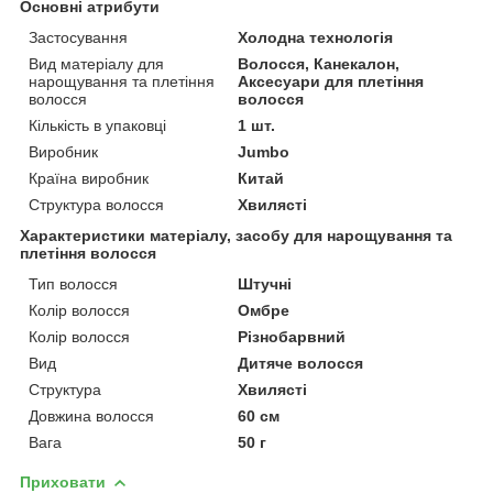
Основні атрибути
Застосування
Холодна технологія
Вид матеріалу для
Волосся, Канекалон,
нарощування та плетіння
Аксесуари для плетіння
волосся
волосся
Кількість в упаковці
1 шт.
Виробник
Jumbo
Країна виробник
Китай
Структура волосся
Хвилясті
Характеристики матеріалу, засобу для нарощування та
плетіння волосся
Тип волосся
Штучні
Колір волосся
Омбре
Колір волосся
Різнобарвний
Вид
Дитяче волосся
Структура
Хвилясті
Довжина волосся
60 см
Вага
50 г
Приховати