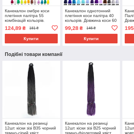
Канекалон омбре коси
Канекалон однотонний
Кане
плетіння палітра 55
плетіння коси палітра 40
Палі
комбінацій кольорів.
кольорів. Довжина коси 60
Довж
Довжина в косі 60 см. #
см. Термостійкий.
г Ни
124,89
99,28
195
₴
₴
181 ₴
146 ₴
Термостійкий
вогн
Brai
Купити
Купити
Подібні товари компанії
Канекалон на резинці
Канекалон на резинці
Кане
12шт. кіски зізі В35 чорний
12шт. кіски зізі В25 чорний
12шт
темно-сірий хвіст
темно-фіолетовий хвіст
жовт