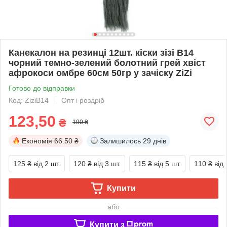
Канекалон на резинці 12шт. кіски зізі В14
чорний темно-зелений болотний грей хвіст
афрокоси омбре 60см 50гр у зачіску ZiZi
Готово до відправки
Код: ZiziВ14
Опт і роздріб
123,50
₴
190 ₴
Економія
66.50 ₴
Залишилось
29 днів
125 ₴
від 2 шт.
120 ₴
від 3 шт.
115 ₴
від 5 шт.
110 ₴
від 
Купити
або
Купити з