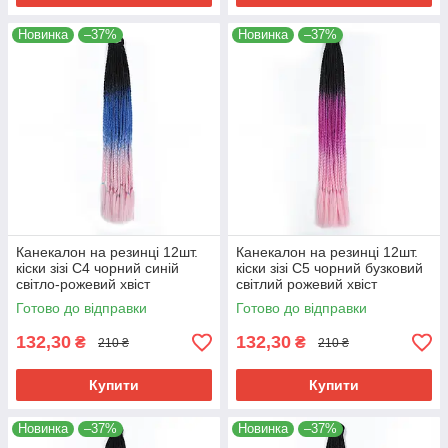
Новинка
–37%
Новинка
–37%
Канекалон на резинці 12шт.
Канекалон на резинці 12шт.
кіски зізі C4 чорний синій
кіски зізі C5 чорний бузковий
світло-рожевий хвіст
світлий рожевий хвіст
афрокоси омбре 60см 50гр у
афрокоси омбре 60см 50гр у
Готово до відправки
Готово до відправки
зачіску ZiZi
зачіску ZiZi
132,30
132,30
₴
₴
210 ₴
210 ₴
Купити
Купити
Новинка
–37%
Новинка
–37%