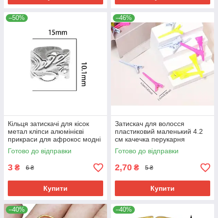
–50%
–46%
Кільця затискачі для кісок
Затискач для волосся
метал кліпси алюмінієві
пластиковий маленький 4.2
прикраси для афрокос модні
см качечка перукарня
аксесуари для зачісок дред
пробірна для фіксації
Готово до відправки
Готово до відправки
волосся
3
2,70
₴
₴
6 ₴
5 ₴
Купити
Купити
–40%
–40%