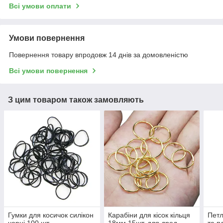
Всі умови оплати
Умови повернення
Повернення товару впродовж 14 днів за домовленістю
Всі умови повернення
З цим товаром також замовляють
Гумки для косичок силікон
Карабіни для кісок кільця
Пет
чорні 100 шт.
18мм 15шт. для дред
та п