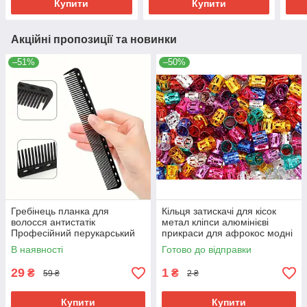
Купити
Купити
Акційні пропозиції та новинки
–51%
–50%
Гребінець планка для
Кільця затискачі для кісок
волосся антистатік
метал кліпси алюмінієві
Професійний перукарський
прикраси для афрокос модні
гребінець для стрижки
аксесуари для зачісок дред
В наявності
Готово до відправки
чорний карбон термо
29
1
₴
₴
59 ₴
2 ₴
Купити
Купити