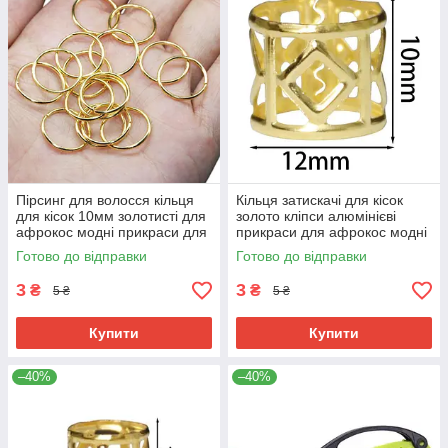
Пірсинг для волосся кільця
Кільця затискачі для кісок
для кісок 10мм золотисті для
золото кліпси алюмінієві
афрокос модні прикраси для
прикраси для афрокос модні
зачісок дред метал
аксесуари для зачісок дред
Готово до відправки
Готово до відправки
3
3
₴
₴
5 ₴
5 ₴
Купити
Купити
–40%
–40%