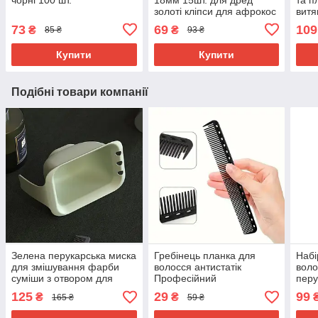
золоті кліпси для афрокос
витя
модні аксесуари для
воло
73
69
109
₴
₴
85 ₴
93 ₴
зачісок метал
нами
капс
Купити
Купити
Подібні товари компанії
Зелена перукарська миска
Гребінець планка для
Набі
для змішування фарби
волосся антистатік
воло
суміши з отвором для
Професійний
перу
пензлика 400мл з ручкою
перукарський гребінець
стри
125
29
99
₴
₴
165 ₴
59 ₴
та прогумованим дном
для стрижки чорний
чер
карбон термо