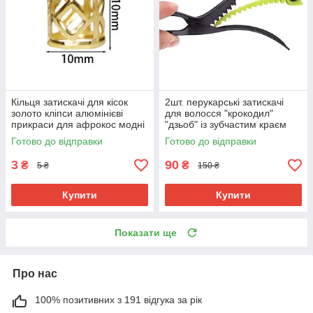
Кільця затискачі для кісок
2шт. перукарські затискачі
золото кліпси алюмінієві
для волосся "крокодил"
прикраси для афрокос модні
"дзьоб" із зубчастим краєм
аксесуари для зачісок дред
довгі вузькі шпильки з
Готово до відправки
Готово до відправки
пластику
3
90
₴
₴
5 ₴
150 ₴
Купити
Купити
Показати ще
Про нас
100% позитивних з 191 відгука за рік