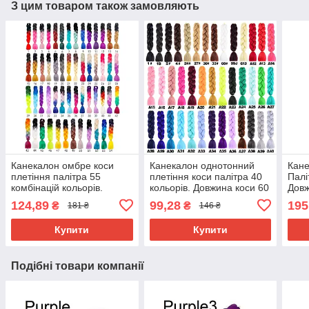
З цим товаром також замовляють
Канекалон омбре коси
Канекалон однотонний
Кане
плетіння палітра 55
плетіння коси палітра 40
Палі
комбінацій кольорів.
кольорів. Довжина коси 60
Довж
Довжина в косі 60 см. #
см. Термостійкий.
г Ни
124,89
99,28
195
₴
₴
181 ₴
146 ₴
Термостійкий
вогн
Brai
Купити
Купити
Подібні товари компанії