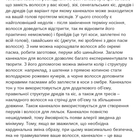
що замість волосся у вас кіски), зізі, сенегальських кіс, дредів і
де-дредів (це варіант при якому канекалон може знаходитися
на вашій голові протягом місяців. У цього способу є
найголовніший недолік - після закінчення терміну носіння,
волосся доведеться відстригти, так як відновити його
практично неможливо) і брейдів (це тугі коси, заплетені по
всій голові), гавайських кіс (джгути, які зроблені з двох пасм
волосся). З ним можна нарощувати волосся або окремі
пасма, робити заготовки, перуки або шиньйони. Загалом
канекалон для волосся дозволяє багато експериментувати та
творити. З його допомогою можна змінити колір і структуру
волосся: наприклад, з шатенки з прямою копиною стати
володаркою рожевих кучерів, а чорне волосся доповнити
яскравими пасмами або заплести в коси з омбре. Канекалон
тон у тон використовується для додаткового об'єму,
правильної структури дредів та кіс, а також для тресів –
накладного волосся на стрічці для об'єму та збільшення
довжини. Також канекалон використовується для створення
перуків і волосся для ляльок. Канекалон повністю
нешкідливий, тому ймовірність появи алергії зведена до
мінімуму. Тому, якщо ви зважилися, що необхідна
кардинальна зміна образу, при цьому максимально безпечна,
яка не травмуватиме ваше волосся, канекалон – це ваш