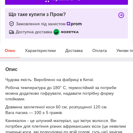
Що таке купити з Пром?
Замовлення під захистом
Доступна доставка
Опис
Характеристики
Доставка
Оплата
Умови п
Опис
Чудова якість. Вироблено на фабриці в Китаї.
Робоча температура до 180° С, термостійкий за потреби
можна додатково гофрувати, надавати потрібну форму
плойками.
Довжина заплетеної коси 60 см, розпущеної 120 см.
Вага пасма — 100 ± 5 грамів.
Канекалон - це штучний матеріал, що імітує волосся. Він
потрібен для плетіння різних африканських кісок (це невеликі
тоненькі коси, які розподілені по всій голові, суть цієї зачіски,