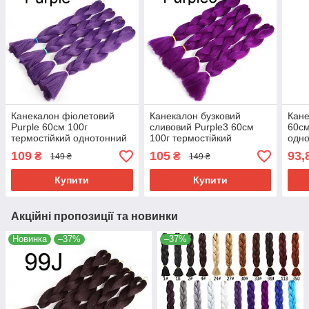
Канекалон фіолетовий
Канекалон бузковий
Кане
Purple 60см 100г
сливовий Purple3 60см
60см
термостійкий однотонний
100г термостійкий
одно
Jumbo коса для плетіння
однотонний Jumbo коса
для 
109
105
93,
₴
₴
149 ₴
149 ₴
афро кіски дред брейдів
для плетіння афро кіски
дред
дред брейдів
Купити
Купити
Акційні пропозиції та новинки
Новинка
–37%
–37%