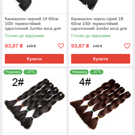
Канекалон чорний 1# 60см
Канекалон чорно-сірий 1В
100г термостійкий
60см 100г термостійкий
однотонний Jumbo коса для
однотонний Jumbo коса для
плетіння афро кіски дред
плетіння афро кіски дред
Готово до відправки
Готово до відправки
брейдів
брейдів
93,87
93,87
₴
₴
149 ₴
149 ₴
Купити
Купити
Новинка
–37%
Новинка
–37%