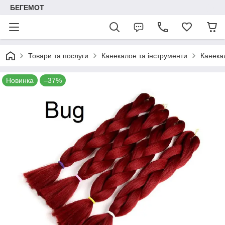
БЕГЕМОТ
Товари та послуги
Канекалон та інструменти
Канека
Новинка
–37%