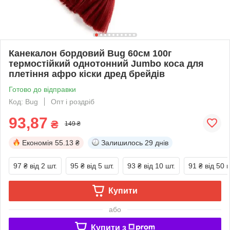
Канекалон бордовий Bug 60см 100г
термостійкий однотонний Jumbo коса для
плетіння афро кіски дред брейдів
Готово до відправки
Код: Bug
Опт і роздріб
93,87
₴
149 ₴
Економія
55.13 ₴
Залишилось
29 днів
97 ₴
від 2 шт.
95 ₴
від 5 шт.
93 ₴
від 10 шт.
91 ₴
від 50 ш
Купити
або
Купити з