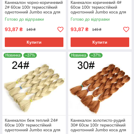
Канекалон чорно-коричневий
Канекалон коричневий 4#
2# 60см 100г термостійкий
60см 100г термостійкий
однотонний Jumbo коса для
однотонний Jumbo коса для
плетіння афро кіски дред
плетіння афро кіски дред
Готово до відправки
Готово до відправки
брейдів
брейдів
93,87
93,87
₴
₴
149 ₴
149 ₴
Купити
Купити
Новинка
–37%
Новинка
–37%
Канекалон беж теплий 24#
Канекалон золотисто-рудий
60см 100г термостійкий
30# 60см 100г термостійкий
однотонний Jumbo коса для
однотонний Jumbo коса для