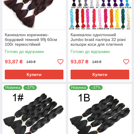
Канекалон коричнево-
Канекалон однотонний
бордовий темний 99j 60см
Jumbo braid палітра 32 різні
100г термостійкий
кольори коси для плетіння
однотонний Jumbo коса для
60см 100г термостійкий афро
Готово до відправки
Готово до відправки
плетіння афро кіски дред
кіски
брейдів
93,87
93,87
₴
₴
149 ₴
149 ₴
Купити
Купити
Новинка
–37%
Новинка
–37%