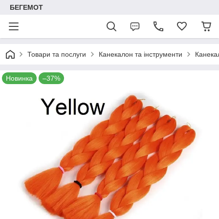
БЕГЕМОТ
Товари та послуги
Канекалон та інструменти
Канека
Новинка
–37%