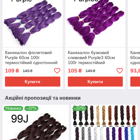
Канекалон фіолетовий
Канекалон бузковий
Кане
Purple 60см 100г
сливовий Purple3 60см
60см
термостійкий однотонний
100г термостійкий
одно
Jumbo коса для плетіння
однотонний Jumbo коса
для 
109
105
93,
₴
₴
149 ₴
149 ₴
афро кіски дред брейдів
для плетіння афро кіски
дред
дред брейдів
Купити
Купити
Акційні пропозиції та новинки
Новинка
–37%
–37%