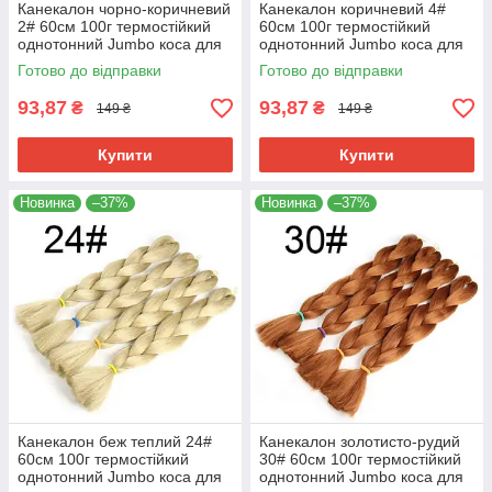
Канекалон чорно-коричневий
Канекалон коричневий 4#
2# 60см 100г термостійкий
60см 100г термостійкий
однотонний Jumbo коса для
однотонний Jumbo коса для
плетіння афро кіски дред
плетіння афро кіски дред
Готово до відправки
Готово до відправки
брейдів
брейдів
93,87
93,87
₴
₴
149 ₴
149 ₴
Купити
Купити
Новинка
–37%
Новинка
–37%
Канекалон беж теплий 24#
Канекалон золотисто-рудий
60см 100г термостійкий
30# 60см 100г термостійкий
однотонний Jumbo коса для
однотонний Jumbo коса для