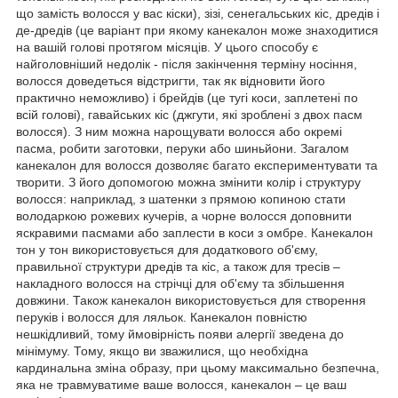
що замість волосся у вас кіски), зізі, сенегальських кіс, дредів і
де-дредів (це варіант при якому канекалон може знаходитися
на вашій голові протягом місяців. У цього способу є
найголовніший недолік - після закінчення терміну носіння,
волосся доведеться відстригти, так як відновити його
практично неможливо) і брейдів (це тугі коси, заплетені по
всій голові), гавайських кіс (джгути, які зроблені з двох пасм
волосся). З ним можна нарощувати волосся або окремі
пасма, робити заготовки, перуки або шиньйони. Загалом
канекалон для волосся дозволяє багато експериментувати та
творити. З його допомогою можна змінити колір і структуру
волосся: наприклад, з шатенки з прямою копиною стати
володаркою рожевих кучерів, а чорне волосся доповнити
яскравими пасмами або заплести в коси з омбре. Канекалон
тон у тон використовується для додаткового об'єму,
правильної структури дредів та кіс, а також для тресів –
накладного волосся на стрічці для об'єму та збільшення
довжини. Також канекалон використовується для створення
перуків і волосся для ляльок. Канекалон повністю
нешкідливий, тому ймовірність появи алергії зведена до
мінімуму. Тому, якщо ви зважилися, що необхідна
кардинальна зміна образу, при цьому максимально безпечна,
яка не травмуватиме ваше волосся, канекалон – це ваш