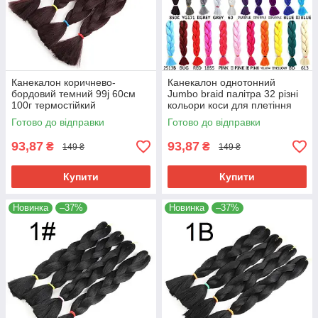
Канекалон коричнево-
Канекалон однотонний
бордовий темний 99j 60см
Jumbo braid палітра 32 різні
100г термостійкий
кольори коси для плетіння
однотонний Jumbo коса для
60см 100г термостійкий афро
Готово до відправки
Готово до відправки
плетіння афро кіски дред
кіски
брейдів
93,87
93,87
₴
₴
149 ₴
149 ₴
Купити
Купити
Новинка
–37%
Новинка
–37%