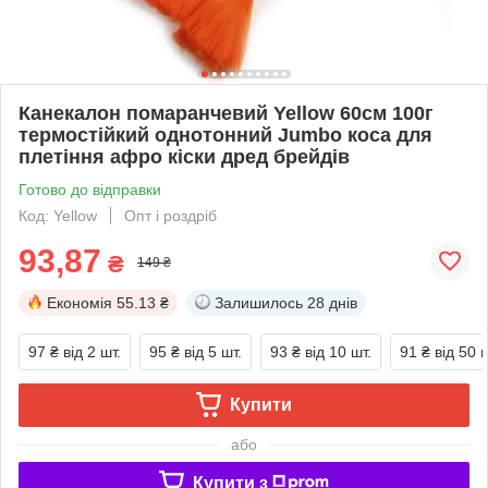
Канекалон помаранчевий Yellow 60см 100г
термостійкий однотонний Jumbo коса для
плетіння афро кіски дред брейдів
Готово до відправки
Код: Yellow
Опт і роздріб
93,87
₴
149 ₴
Економія
55.13 ₴
Залишилось
28 днів
97 ₴
від 2 шт.
95 ₴
від 5 шт.
93 ₴
від 10 шт.
91 ₴
від 50 ш
Купити
або
Купити з