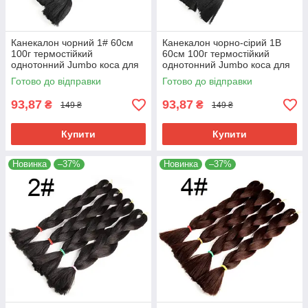
Канекалон чорний 1# 60см
Канекалон чорно-сірий 1В
100г термостійкий
60см 100г термостійкий
однотонний Jumbo коса для
однотонний Jumbo коса для
плетіння афро кіски дред
плетіння афро кіски дред
Готово до відправки
Готово до відправки
брейдів
брейдів
93,87
93,87
₴
₴
149 ₴
149 ₴
Купити
Купити
Новинка
–37%
Новинка
–37%