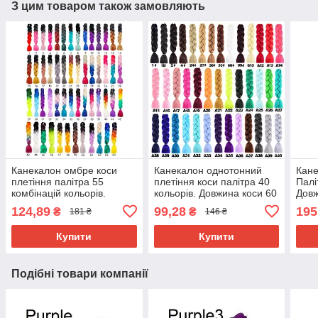
З цим товаром також замовляють
Канекалон омбре коси
Канекалон однотонний
Кане
плетіння палітра 55
плетіння коси палітра 40
Палі
комбінацій кольорів.
кольорів. Довжина коси 60
Довж
Довжина в косі 60 см. #
см. Термостійкий.
г Ни
124,89
99,28
195
₴
₴
181 ₴
146 ₴
Термостійкий
вогн
Brai
Купити
Купити
Подібні товари компанії