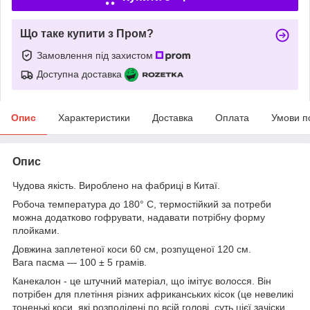
Що таке купити з Пром?
Замовлення під захистом
Доступна доставка
Опис
Характеристики
Доставка
Оплата
Умови п
Опис
Чудова якість. Вироблено на фабриці в Китаї.
Робоча температура до 180° С, термостійкий за потреби
можна додатково гофрувати, надавати потрібну форму
плойками.
Довжина заплетеної коси 60 см, розпущеної 120 см.
Вага пасма — 100 ± 5 грамів.
Канекалон - це штучний матеріал, що імітує волосся. Він
потрібен для плетіння різних африканських кісок (це невеликі
тоненькі коси, які розподілені по всій голові, суть цієї зачіски,