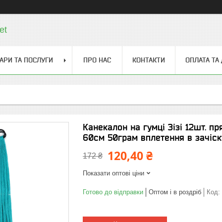
et
АРИ ТА ПОСЛУГИ
ПРО НАС
КОНТАКТИ
ОПЛАТА ТА
Канекалон на гумці Зізі 12шт. пр
60см 50грам вплетення в зачіск
120,40 ₴
172 ₴
Показати оптові ціни
Готово до відправки
Оптом і в роздріб
Код: