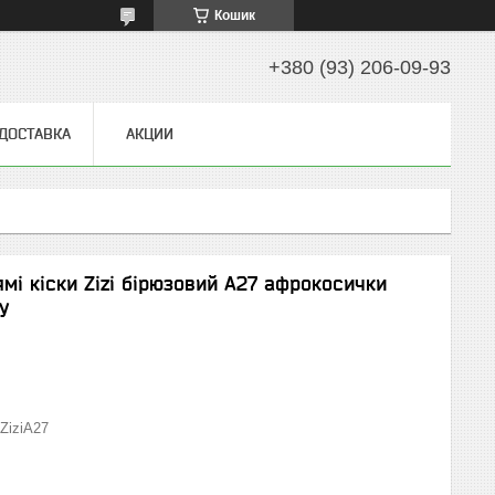
Кошик
+380 (93) 206-09-93
 ДОСТАВКА
АКЦИИ
ямі кіски Zizi бірюзовий А27 афрокосички
у
ZiziА27