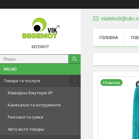
vlaleks9@ukr.n
ГОЛОВНА
ТОВ
БЕГЕМОТ
Товари та послуги
Новинка
Ювелірна біжутерія XP
Канекалон та інструменти
Рюкзаки та сумки
Авто мото товары