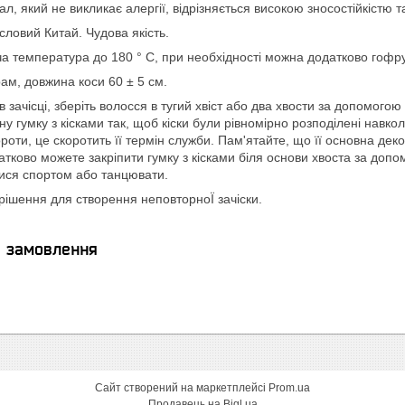
л, який не викликає алергії, відрізняється високою зносостійкістю т
ловий Китай. Чудова якість.
ча температура до 180 ° С, при необхідності можна додатково гофр
грам, довжина коси 60 ± 5 см.
в зачісці, зберіть волосся в тугий хвіст або два хвости за допомого
ну гумку з кісками так, щоб кіски були рівномірно розподілені навк
ороти, це скоротить її термін служби. Пам'ятайте, що її основна де
атково можете закріпити гумку з кісками біля основи хвоста за до
тися спортом або танцювати.
рішення для створення неповторноЇ зачіски.
я замовлення
Сайт створений на маркетплейсі
Prom.ua
Продавець на Bigl.ua