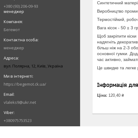
Синтетичний матеріа
+380 (93) 206-09-93
менеджер
Виробництво промис
Термостійкий, робо
Вага кісок - 50 ± 3 
Бегемот
Щоб закріпити кіски 
надягніть декоратив
менеджер
більш ніж на 2-3 об
основної гумки. Дод
час активно, займа
вул. Полярна, 12, Київ, Україна
Це швидке та легке 
https://begemot.ck.ua/
Інформація дл
Ціна:
120,40 ₴
vlaleks9@ukr.net
+380975753523