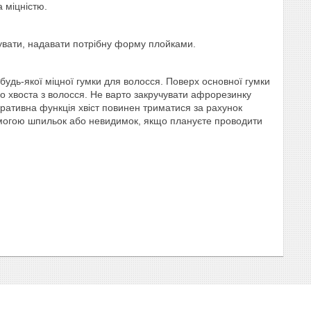
а міцністю.
увати, надавати потрібну форму плойками.
ю будь-якої міцної гумки для волосся. Поверх основної гумки
оло хвоста з волосся. Не варто закручувати афрорезинку
коративна функція хвіст повинен триматися за рахунок
помогою шпильок або невидимок, якщо плануєте проводити