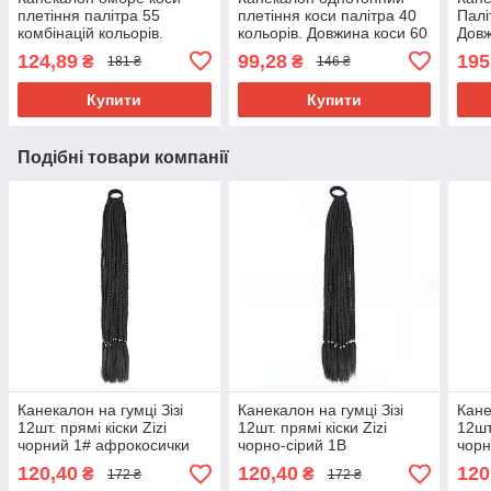
плетіння палітра 55
плетіння коси палітра 40
Палі
комбінацій кольорів.
кольорів. Довжина коси 60
Довж
Довжина в косі 60 см. #
см. Термостійкий.
г Ни
124,89
99,28
195
₴
₴
181 ₴
146 ₴
Термостійкий
вогн
Brai
Купити
Купити
Подібні товари компанії
Канекалон на гумці Зізі
Канекалон на гумці Зізі
Кане
12шт. прямі кіски Zizi
12шт. прямі кіски Zizi
12шт
чорний 1# афрокосички
чорно-сірий 1B
чорн
60см 50грам вплетення в
афрокосички 60см 50грам
афро
120,40
120,40
120
₴
₴
172 ₴
172 ₴
зачіску
вплетення в зачіску
впле