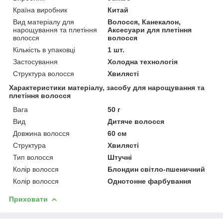
Країна виробник
Китай
Вид матеріалу для
Волосся, Канекалон,
нарощування та плетіння
Аксесуари для плетіння
волосся
волосся
Кількість в упаковці
1 шт.
Застосування
Холодна технологія
Структура волосся
Хвилясті
Характеристики матеріалу, засобу для нарощування та
плетіння волосся
Вага
50 г
Вид
Дитяче волосся
Довжина волосся
60 см
Структура
Хвилясті
Тип волосся
Штучні
Колір волосся
Блондин світло-пшеничний
Колір волосся
Однотонне фарбування
Приховати