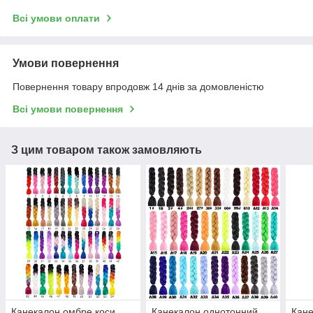
Всі умови оплати
Умови повернення
Повернення товару впродовж 14 днів за домовленістю
Всі умови повернення
З цим товаром також замовляють
Канекалон омбре коси
Канекалон однотонний
Кане