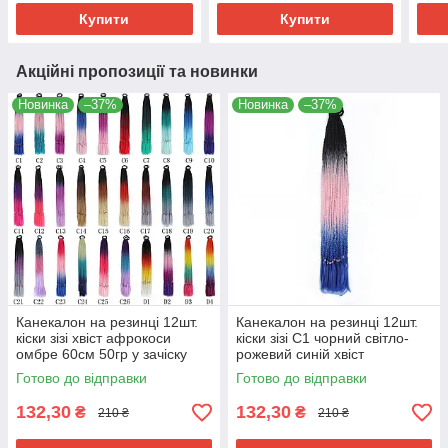
Купити
Купити
Акційні пропозиції та новинки
Новинка
–37%
Новинка
–37%
Канекалон на резинці 12шт.
Канекалон на резинці 12шт.
кіски зізі хвіст афрокоси
кіски зізі C1 чорний світло-
омбре 60см 50гр у зачіску
рожевий синій хвіст
для дітей 30 кольорів косички
афрокоси омбре 60см 50гр у
Готово до відправки
Готово до відправки
ZiZi
зачіску ZiZi
132,30
132,30
₴
₴
210 ₴
210 ₴