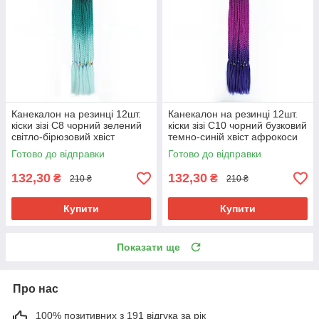
Канекалон на резинці 12шт.
Канекалон на резинці 12шт.
кіски зізі C8 чорний зелений
кіски зізі C10 чорний бузковий
світло-бірюзовий хвіст
темно-синій хвіст афрокоси
афрокоси омбре 60см 50гр у
омбре 60см 50гр у зачіску
Готово до відправки
Готово до відправки
зачіску ZiZi
ZiZi
132,30
132,30
₴
₴
210 ₴
210 ₴
Купити
Купити
Показати ще
Про нас
100% позитивних з 191 відгука за рік