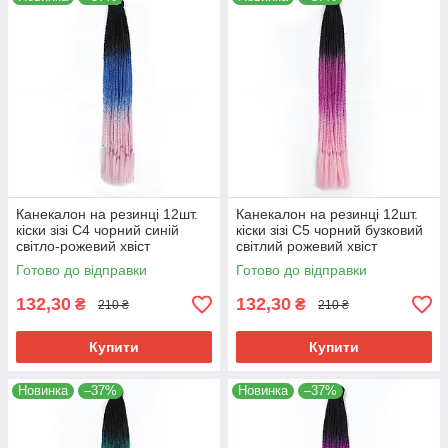
Канекалон на резинці 12шт.
Канекалон на резинці 12шт.
кіски зізі C4 чорний синій
кіски зізі C5 чорний бузковий
світло-рожевий хвіст
світлий рожевий хвіст
афрокоси омбре 60см 50гр у
афрокоси омбре 60см 50гр у
Готово до відправки
Готово до відправки
зачіску ZiZi
зачіску ZiZi
132,30
132,30
₴
₴
210 ₴
210 ₴
Купити
Купити
Новинка
–37%
Новинка
–37%