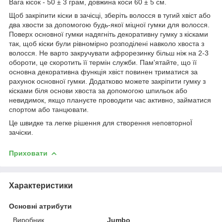
Вага кісок - 50 ± 3 грам, довжина коси 60 ± 5 см.
Щоб закріпити кіски в зачісці, зберіть волосся в тугий хвіст або
два хвости за допомогою будь-якої міцної гумки для волосся.
Поверх основної гумки надягніть декоративну гумку з кісками
так, щоб кіски були рівномірно розподілені навколо хвоста з
волосся. Не варто закручувати афрорезинку більш ніж на 2-3
обороти, це скоротить її термін служби. Пам'ятайте, що її
основна декоративна функція хвіст повинен триматися за
рахунок основної гумки. Додатково можете закріпити гумку з
кісками біля основи хвоста за допомогою шпильок або
невидимок, якщо плануєте проводити час активно, займатися
спортом або танцювати.
Це швидке та легке рішення для створення неповторноЇ
зачіски.
Приховати
Характеристики
Основні атрибути
Виробник
Jumbo