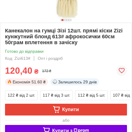
Канекалон на гумці Зізі 12шт. прямі кіски Zizi
кунжутний блонд 613# афрокосички 60см
50грам вплетення в зачіску
Готово до відправки
Код: Zizi613#
Опт і роздріб
120,40
₴
172 ₴
Економія
51.60 ₴
Залишилось
29 днів
122 ₴
від 2 шт.
117 ₴
від 3 шт.
112 ₴
від 5 шт.
107 ₴
від 
Купити
або
Купити з