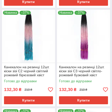
Купити
Купити
Новинка
–37%
Новинка
–37%
Канекалон на резинці 12шт.
Канекалон на резинці 12шт.
кіски зізі C2 чорний світлий
кіски зізі C3 чорний світло-
рожевий бірюзовий хвіст
рожевий бузковий хвіст
афрокоси омбре 60см 50гр у
афрокоси омбре 60см 50гр у
Готово до відправки
Готово до відправки
зачіску ZiZi
зачіску ZiZi
132,30
132,30
₴
₴
210 ₴
210 ₴
Купити
Купити
Новинка
–37%
Новинка
–37%