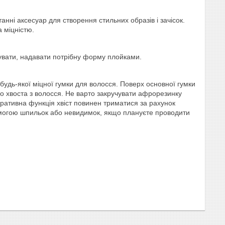
танні аксесуар для створення стильних образів і зачісок.
а міцністю.
увати, надавати потрібну форму плойками.
ю будь-якої міцної гумки для волосся. Поверх основної гумки
оло хвоста з волосся. Не варто закручувати афрорезинку
коративна функція хвіст повинен триматися за рахунок
помогою шпильок або невидимок, якщо плануєте проводити