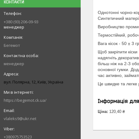
КОНТАКТИ
Однотонні чорно-кор
Синтетичний матеріа
+380 (93) 206-09-93
менеджер
Виробництво промис
Термостійкий, робо
Вага кісок - 50 ± 3 
Бегемот
Щоб закріпити кіски 
надягніть декоратив
менеджер
більш ніж на 2-3 об
основної гумки. Дод
час активно, займа
вул. Полярна, 12, Київ, Україна
Це швидке та легке 
https://begemot.ck.ua/
Інформація дл
Ціна:
120,40 ₴
vlaleks9@ukr.net
+380975753523