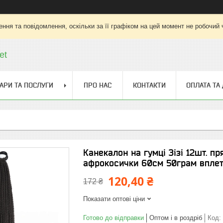
ння та повідомлення, оскільки за її графіком на цей момент не робочий
et
АРИ ТА ПОСЛУГИ
ПРО НАС
КОНТАКТИ
ОПЛАТА ТА
Канекалон на гумці Зізі 12шт. пр
афрокосички 60см 50грам вплет
120,40 ₴
172 ₴
Показати оптові ціни
Готово до відправки
Оптом і в роздріб
Код: