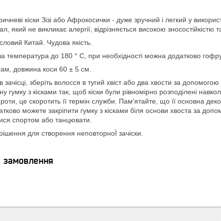
ичневі кіски Зізі або Афрокосички - дуже зручний і легкий у викорис
л, який не викликає алергії, відрізняється високою зносостійкістю т
ловий Китай. Чудова якість.
ча температура до 180 ° С, при необхідності можна додатково гофр
грам, довжина коси 60 ± 5 см.
в зачісці, зберіть волосся в тугий хвіст або два хвости за допомого
ну гумку з кісками так, щоб кіски були рівномірно розподілені навк
ороти, це скоротить її термін служби. Пам'ятайте, що її основна де
атково можете закріпити гумку з кісками біля основи хвоста за до
тися спортом або танцювати.
рішення для створення неповторноЇ зачіски.
я замовлення