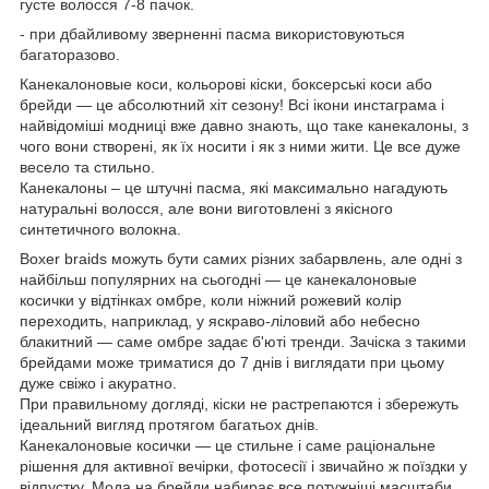
густе волосся 7-8 пачок.
- при дбайливому зверненні пасма використовуються
багаторазово.
Канекалоновые коси, кольорові кіски, боксерські коси або
брейди — це абсолютний хіт сезону! Всі ікони инстаграма і
найвідоміші модниці вже давно знають, що таке канекалоны, з
чого вони створені, як їх носити і як з ними жити. Це все дуже
весело та стильно.
Канекалоны – це штучні пасма, які максимально нагадують
натуральні волосся, але вони виготовлені з якісного
синтетичного волокна.
Boxer braids можуть бути самих різних забарвлень, але одні з
найбільш популярних на сьогодні — це канекалоновые
косички у відтінках омбре, коли ніжний рожевий колір
переходить, наприклад, у яскраво-ліловий або небесно
блакитний — саме омбре задає б'юті тренди. Зачіска з такими
брейдами може триматися до 7 днів і виглядати при цьому
дуже свіжо і акуратно.
При правильному догляді, кіски не растрепаются і збережуть
ідеальний вигляд протягом багатьох днів.
Канекалоновые косички — це стильне і саме раціональне
рішення для активної вечірки, фотосесії і звичайно ж поїздки у
відпустку. Мода на брейди набирає все потужніші масштаби.