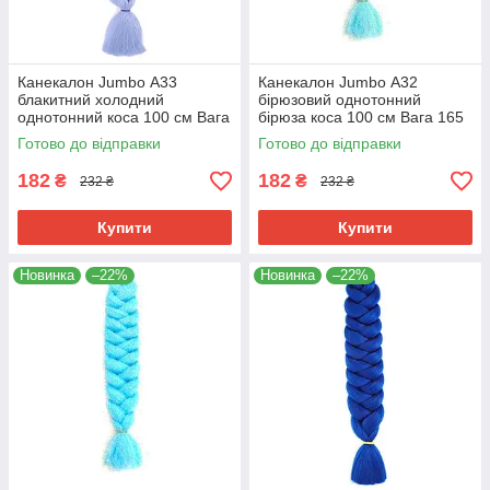
Канекалон Jumbo А33
Канекалон Jumbo А32
блакитний холодний
бірюзовий однотонний
однотонний коса 100 см Вага
бірюза коса 100 см Вага 165
165 грам Термостійкий
грам Термостійкий
Готово до відправки
Готово до відправки
182
182
₴
₴
232 ₴
232 ₴
Купити
Купити
Новинка
–22%
Новинка
–22%