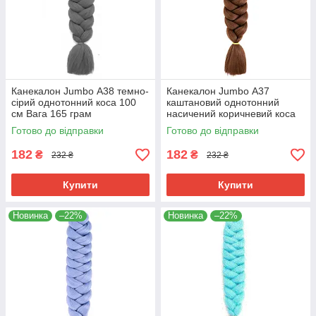
Канекалон Jumbo А38 темно-
Канекалон Jumbo А37
сірий однотонний коса 100
каштановий однотонний
см Вага 165 грам
насичений коричневий коса
Термостійкий
100 см Вага 165 грам
Готово до відправки
Готово до відправки
Термостійкий
182
182
₴
₴
232 ₴
232 ₴
Купити
Купити
Новинка
–22%
Новинка
–22%