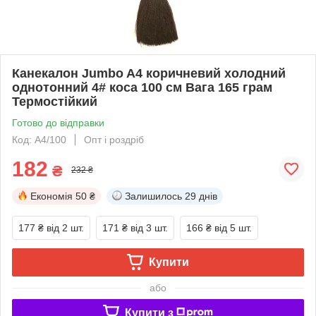
Канекалон Jumbo A4 коричневий холодний
однотонний 4# коса 100 см Вага 165 грам
Термостійкий
Готово до відправки
Код: A4/100
Опт і роздріб
182
₴
232 ₴
Економія
50 ₴
Залишилось
29 днів
177 ₴
від 2 шт.
171 ₴
від 3 шт.
166 ₴
від 5 шт.
Купити
або
Купити з