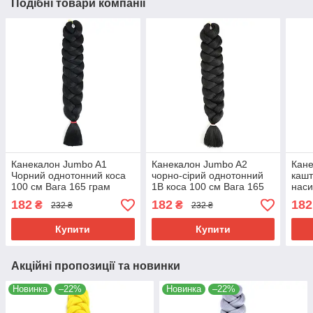
Подібні товари компанії
Канекалон Jumbo A1
Канекалон Jumbo A2
Кане
Чорний однотонний коса
чорно-сірий однотонний
кашт
100 см Вага 165 грам
1B коса 100 см Вага 165
наси
Термостійкий
грам Термостійкий
коса
182
182
182
₴
₴
232 ₴
232 ₴
Терм
Купити
Купити
Акційні пропозиції та новинки
Новинка
–22%
Новинка
–22%