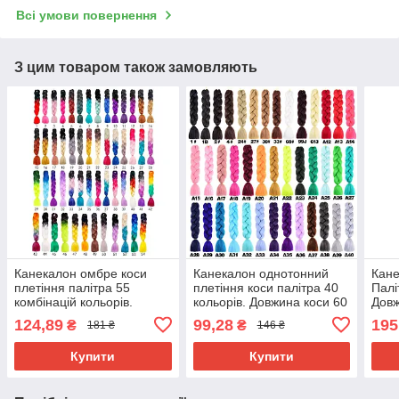
Всі умови повернення
З цим товаром також замовляють
Канекалон омбре коси
Канекалон однотонний
Кане
плетіння палітра 55
плетіння коси палітра 40
Палі
комбінацій кольорів.
кольорів. Довжина коси 60
Довж
Довжина в косі 60 см. #
см. Термостійкий.
г Ни
124,89
99,28
195
₴
₴
181 ₴
146 ₴
Термостійкий
вогн
Brai
Купити
Купити