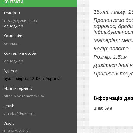
КОНТАКТИ
15шт. кільця 1
Пропонуємо до
+380 (93) 206-09-93
менеджер
афрокос, дредів
індивідуальност
Матеріал: мет
Бегемот
Колір: золото.
Розмір: 1,5см
менеджер
Дивіться інші 
Приємних покуп
вул. Полярна, 12, Київ, Україна
https://begemot.ck.ua/
Інформація дл
Ціна:
59 ₴
vlaleks9@ukr.net
+380975753523