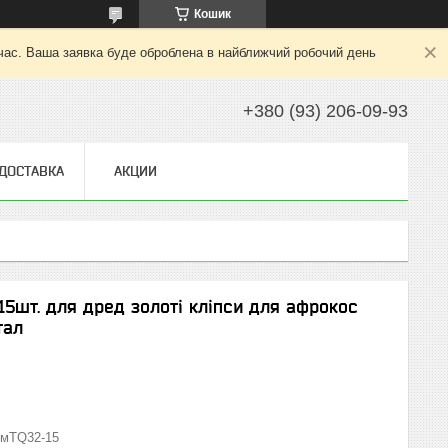
Кошик
 час. Ваша заявка буде оброблена в найближчий робочий день
+380 (93) 206-09-93
 ДОСТАВКА
АКЦИИ
15шт. для дред золоті кліпси для афрокос
тал
мTQ32-15