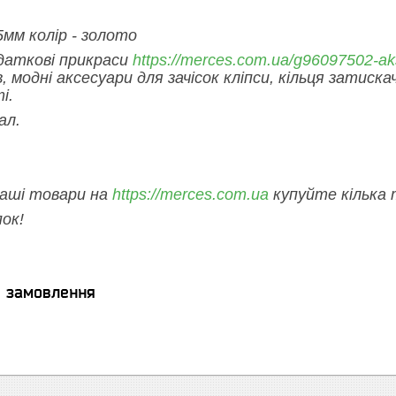
5мм колір - золото
даткові прикраси
https://merces.com.ua/g96097502-ak
, модні аксесуари для зачісок кліпси, кільця затискач
і.
ал.
наші товари на
https://merces.com.ua
купуйте кілька
ок!
я замовлення