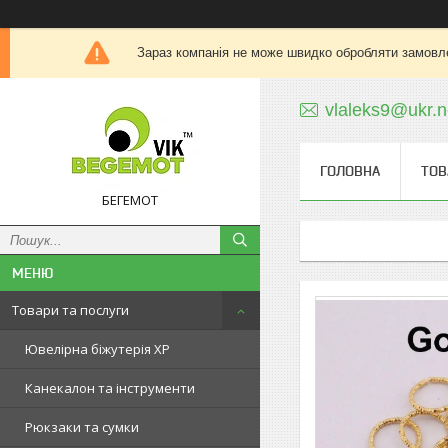
Зараз компанія не може швидко обробляти замовле
vlaleks9@ukr.n
ГОЛОВНА
ТОВ
БЕГЕМОТ
Товари та послуги
Ювелірна біжутерія XP
Канекалон та інструменти
Рюкзаки та сумки