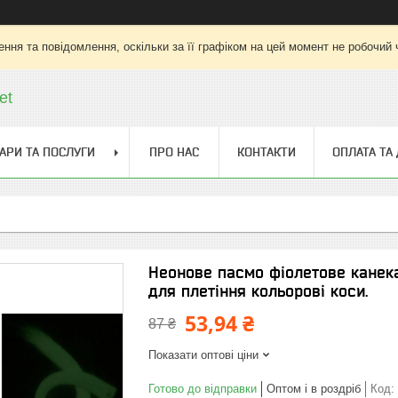
ння та повідомлення, оскільки за її графіком на цей момент не робочий
et
АРИ ТА ПОСЛУГИ
ПРО НАС
КОНТАКТИ
ОПЛАТА ТА
Неонове пасмо фіолетове канека
для плетіння кольорові коси.
53,94 ₴
87 ₴
Показати оптові ціни
Готово до відправки
Оптом і в роздріб
Код: