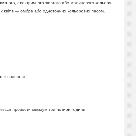
китного, електричного жовтого або малинового кольору.
их квітів — омбре або однотонних кольорових пасом.
скінченності.
деться провести мінімум три-чотири години.