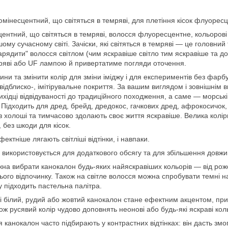
інесцентний, що світяться в темряві, для плетіння кісок флуоресце
нтний, що світяться в темряві, волосся флуоресцентне, кольорові 
ому сучасному світі. Зачіски, які світяться в темряві — це головни
зарядити" волосся світлом (чим яскравіше світло тим яскравіше та 
мряві або UF лампою й привертатиме погляди оточення.
ини та змінити колір для зміни іміджу і для експериментів без фа
відблиско-, імітірувальне покриття. За вашим виглядом і зовнішнім
вихідці відвідуваності до традиційного походження, а саме — морсь
Підходить для дред, брейд, дредокос, гачкових дред, афрокосичок, фр
з холоші та тимчасово здолають своє життя яскравіше. Велика колір
 без шкоди для кісок.
ектніше лягають світліші відтінки, і навпаки.
 використовується для додаткового обсягу та для збільшення довжини
жна вибрати канокалон будь-яких найяскравіших кольорів — від рож
ого відпочинку. Також на світле волосся можна спробувати темні на
 підходить пастельна палітра.
і білий, рудий або жовтий канокалон стане ефектним акцентом, пр
кож русявий колір чудово доповнять неонові або будь-які яскраві кол
 канокалон часто підбирають у контрастних відтінках: він дасть змо