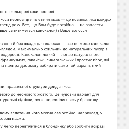
нтні кольорові коси неонові.
коси неонові для плетіння кісок — це новинка, яка швидко
й тренд року. Все, що Вам буде потрібно — це заплести
довше світитиметься канокалон) і Ваше волосся
рбування й без шкоди для волосся — все це може канокалон
 виглядом, максимально схильний до натуpальних пухирів,
кі водорості. Канекалон легкий — легше натурального
анцузьких, гавайські, синегальських і простих кісок, які
на палітра дає змогу вибирати саме той варіант, який
, правильної структури дридів і кос.
евого до неонового жовтого. Це чудовий варіант для
туральні відтінки, легко перевтілившись у брюнетку.
ичому вплетення його можна самостійно, наприклад, у
ьорові пасма.
гу легко перевтілитися в блондинку або зробити яскраві