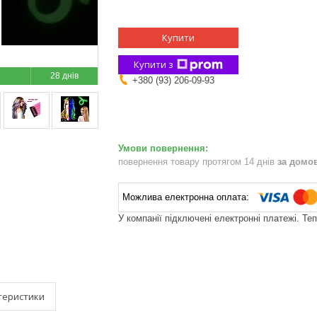
Купити
Купити з
28 днів
+380 (93) 206-09-93
повернення товару протягом 14 днів
за домо
У компанії підключені електронні платежі. Те
теристики