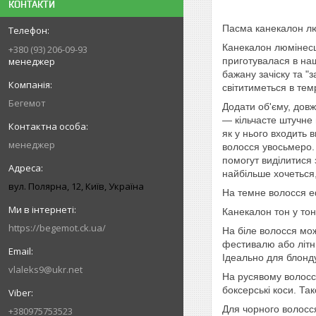
КОНТАКТИ
Пасма канекалон люм
Канекалон люмінесце
+380 (93) 206-09-93
менеджер
приготувалася в наш
бажану зачіску та "
світитиметься в те
Бегемот
Додати об'єму, довж
— кільчасте штучне 
як у нього входить 
менеджер
волосся увосьмеро. 
помoгут виділитися 
найбільше хочеться,
вул. Полярна, 12, Київ, Україна
На темне волосся еф
Канекалон тон у тон
https://begemot.ck.ua/
На біле волосся мо
фестивалю або літнь
Ідеально для блонду
vlaleks9@ukr.net
На русявому волосс
боксерські коси. Та
Для чорного волосся
+380975753523