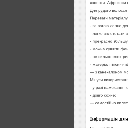
акценти. Афрокоси 
Для рудого волосся
Переваги матеріалу
- за вагою легше де
- легко вплететати в
- прекрасно збільшу
- можна сушити фе
- не сильно електри
- матеріал гігієнічн
— з канекалоном мож
Мінуси використанн
- у разі намокання 
- довго сохне;
— самостійно вплете
Інформація дл