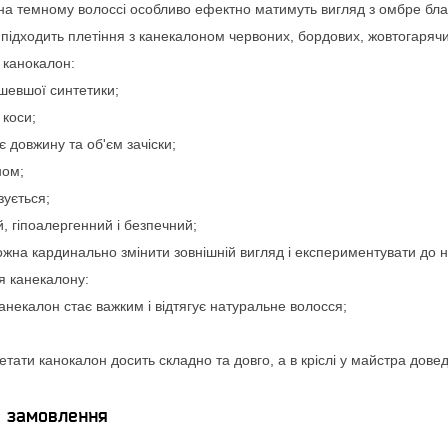
на темному волоссі особливо ефектно матимуть вигляд з омбре бла
 підходить плетіння з канекалоном червоних, бордових, жовтогаряч
 канокалон:
шевшої синтетики;
 коси;
є довжину та об'єм зачіски;
ном;
зується;
ий, гіпоалергенний і безпечний;
на кардинально змінити зовнішній вигляд і експериментувати до не
я канекалону:
канекалон стає важким і відтягує натуральне волосся;
тати канокалон досить складно та довго, а в кріслі у майстра дове
я замовлення