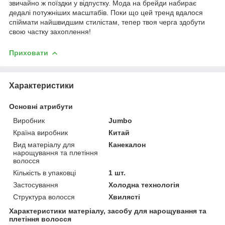
звичайно ж поїздки у відпустку. Мода на брейди набирає
дедалі потужніших масштабів. Поки що цей тренд вдалося
спіймати найшвидшим стилістам, тепер твоя черга здобути
свою частку захоплення!
Приховати
Характеристики
Основні атрибути
Виробник
Jumbo
Країна виробник
Китай
Вид матеріалу для
Канекалон
нарощування та плетіння
волосся
Кількість в упаковці
1 шт.
Застосування
Холодна технологія
Структура волосся
Хвилясті
Характеристики матеріалу, засобу для нарощування та
плетіння волосся