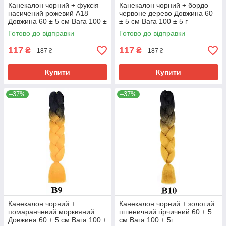
Канекалон чорний + фуксія
Канекалон чорний + бордо
насичений рожевий А18
червоне дерево Довжина 60
Довжина 60 ± 5 см Вага 100 ±
± 5 см Вага 100 ± 5 г
5 г Термостійкий Jumbo Braid
Термостійкий двоколірний
Готово до відправки
Готово до відправки
В7
Jumbo Braid
117
117
₴
₴
187 ₴
187 ₴
Купити
Купити
–37%
–37%
Канекалон чорний +
Канекалон чорний + золотий
помаранчевий морквяний
пшеничний гірчичний 60 ± 5
Довжина 60 ± 5 см Вага 100 ±
см Вага 100 ± 5г