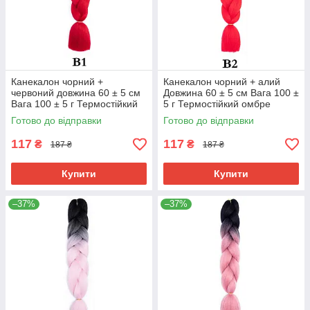
Канекалон чорний +
Канекалон чорний + алий
червоний довжина 60 ± 5 см
Довжина 60 ± 5 см Вага 100 ±
Вага 100 ± 5 г Термостійкий
5 г Термостійкий омбре
омбре двокольоровий коса
двокольоровий коса Jumbo
Готово до відправки
Готово до відправки
Jumbo Braid
Braid В2
117
117
₴
₴
187 ₴
187 ₴
Купити
Купити
–37%
–37%