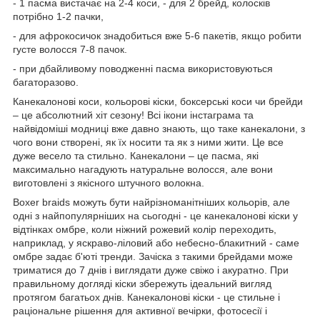
- 1 пасма вистачає на 2-4 коси, - для 2 брейд, колосків
потрібно 1-2 пачки,
- для афрокосичок знадобиться вже 5-6 пакетів, якщо робити
густе волосся 7-8 пачок.
- при дбайливому поводженні пасма використовуються
багаторазово.
Канекалонові коси, кольорові кіски, боксерські коси чи брейди
– це абсолютний хіт сезону! Всі ікони інстаграма та
найвідоміші модниці вже давно знають, що таке канекалони, з
чого вони створені, як їх носити та як з ними жити. Це все
дуже весело та стильно. Канекалони – це пасма, які
максимально нагадують натуральне волосся, але вони
виготовлені з якісного штучного волокна.
Boxer braids можуть бути найрізноманітніших кольорів, але
одні з найпопулярніших на сьогодні - це канекалонові кіски у
відтінках омбре, коли ніжний рожевий колір переходить,
наприклад, у яскраво-ліловий або небесно-блакитний - саме
омбре задає б'юті тренди. Зачіска з такими брейдами може
триматися до 7 днів і виглядати дуже свіжо і акуратно. При
правильному догляді кіски збережуть ідеальний вигляд
протягом багатьох днів. Канекалонові кіски - це стильне і
раціональне рішення для активної вечірки, фотосесії і