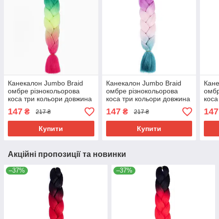
Канекалон Jumbo Braid
Канекалон Jumbo Braid
Кане
омбре різнокольорова
омбре різнокольорова
омбр
коса три кольори довжина
коса три кольори довжина
коса
60 см Вага 100 грам
60 см Вага 100 грам
60 с
147
147
147
₴
₴
217 ₴
217 ₴
Термостійкий C30
Термостійкий C31
Терм
Купити
Купити
Акційні пропозиції та новинки
–37%
–37%