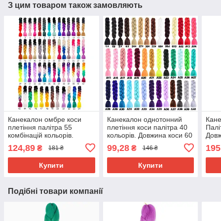
З цим товаром також замовляють
Канекалон омбре коси
Канекалон однотонний
Кане
плетіння палітра 55
плетіння коси палітра 40
Палі
комбінацій кольорів.
кольорів. Довжина коси 60
Довж
Довжина в косі 60 см. #
см. Термостійкий.
г Ни
124,89
99,28
195
₴
₴
181 ₴
146 ₴
Термостійкий
вогн
Brai
Купити
Купити
Подібні товари компанії