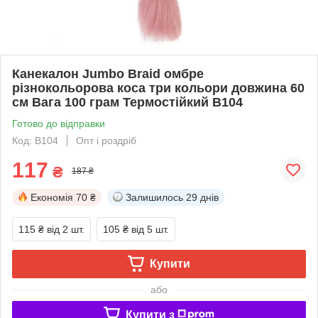
Канекалон Jumbo Braid омбре
різнокольорова коса три кольори довжина 60
см Вага 100 грам Термостійкий В104
Готово до відправки
Код: В104
Опт і роздріб
117
₴
187 ₴
Економія
70 ₴
Залишилось
29 днів
115 ₴
від 2 шт.
105 ₴
від 5 шт.
Купити
або
Купити з