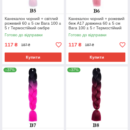
Канекалон чорний + світлий
Канекалон чорний + рожевий
рожевий 60 ± 5 см Вага 100 ±
беж А17 довжина 60 ± 5 см
5 г Термостійкий омбре
Вага 100 ± 5 г Термостійкий
двоколірний коса Jumbo
омбре двокольоровий коса
Готово до відправки
Готово до відправки
Braid В5
Jumbo
117
117
₴
₴
187 ₴
187 ₴
Купити
Купити
–37%
–37%