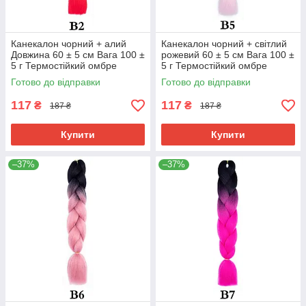
Канекалон чорний + алий
Канекалон чорний + світлий
Довжина 60 ± 5 см Вага 100 ±
рожевий 60 ± 5 см Вага 100 ±
5 г Термостійкий омбре
5 г Термостійкий омбре
двокольоровий коса Jumbo
двоколірний коса Jumbo
Готово до відправки
Готово до відправки
Braid В2
Braid В5
117
117
₴
₴
187 ₴
187 ₴
Купити
Купити
–37%
–37%