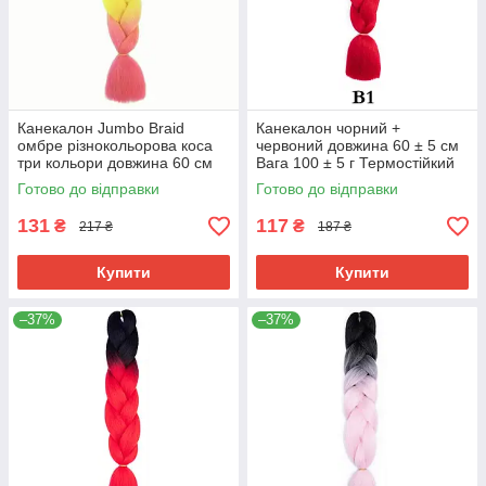
Канекалон Jumbo Braid
Канекалон чорний +
омбре різнокольорова коса
червоний довжина 60 ± 5 см
три кольори довжина 60 см
Вага 100 ± 5 г Термостійкий
Вага 100 грам Термостійкий
омбре двокольоровий коса
Готово до відправки
Готово до відправки
C54
Jumbo Braid
131
117
₴
₴
217 ₴
187 ₴
Купити
Купити
–37%
–37%