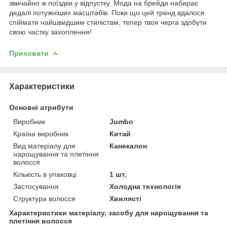
звичайно ж поїздки у відпустку. Мода на брейди набирає
дедалі потужніших масштабів. Поки що цей тренд вдалося
спіймати найшвидшим стилістам, тепер твоя черга здобути
свою частку захоплення!
Приховати
Характеристики
Основні атрибути
Виробник
Jumbo
Країна виробник
Китай
Вид матеріалу для
Канекалон
нарощування та плетіння
волосся
Кількість в упаковці
1 шт.
Застосування
Холодна технологія
Структура волосся
Хвилясті
Характеристики матеріалу, засобу для нарощування та
плетіння волосся