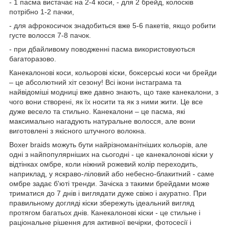
- 1 пасма вистачає на 2-4 коси, - для 2 брейд, колосків
потрібно 1-2 пачки,
- для афрокосичок знадобиться вже 5-6 пакетів, якщо робити
густе волосся 7-8 пачок.
- при дбайливому поводженні пасма використовуються
багаторазово.
Канекалонові коси, кольорові кіски, боксерські коси чи брейди
– це абсолютний хіт сезону! Всі ікони інстаграма та
найвідоміші модниці вже давно знають, що таке канекалони, з
чого вони створені, як їх носити та як з ними жити. Це все
дуже весело та стильно. Канекалони – це пасма, які
максимально нагадують натуральне волосся, але вони
виготовлені з якісного штучного волокна.
Boxer braids можуть бути найрізноманітніших кольорів, але
одні з найпопулярніших на сьогодні - це канекалонові кіски у
відтінках омбре, коли ніжний рожевий колір переходить,
наприклад, у яскраво-ліловий або небесно-блакитний - саме
омбре задає б'юті тренди. Зачіска з такими брейдами може
триматися до 7 днів і виглядати дуже свіжо і акуратно. При
правильному догляді кіски збережуть ідеальний вигляд
протягом багатьох днів. Канекалонові кіски - це стильне і
раціональне рішення для активної вечірки, фотосесії і