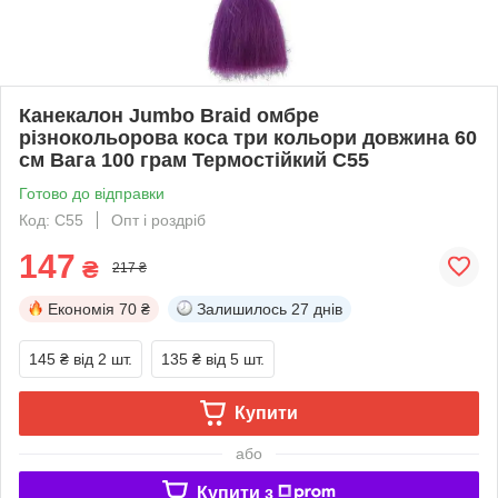
Канекалон Jumbo Braid омбре
різнокольорова коса три кольори довжина 60
см Вага 100 грам Термостійкий C55
Готово до відправки
Код: C55
Опт і роздріб
147
₴
217 ₴
Економія
70 ₴
Залишилось
27 днів
145 ₴
від 2 шт.
135 ₴
від 5 шт.
Купити
або
Купити з