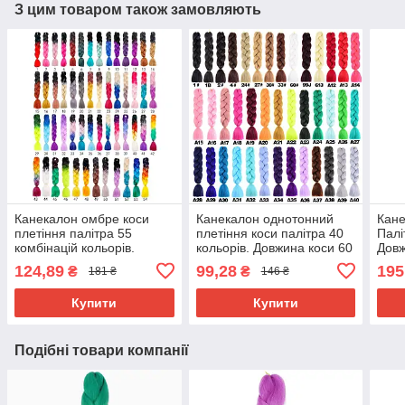
З цим товаром також замовляють
Канекалон омбре коси
Канекалон однотонний
Кане
плетіння палітра 55
плетіння коси палітра 40
Палі
комбінацій кольорів.
кольорів. Довжина коси 60
Довж
Довжина в косі 60 см. #
см. Термостійкий.
г Ни
124,89
99,28
195
₴
₴
181 ₴
146 ₴
Термостійкий
вогн
Brai
Купити
Купити
Подібні товари компанії