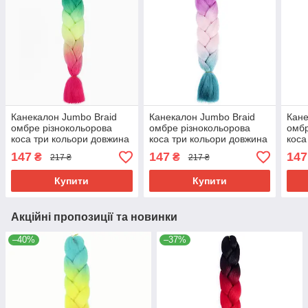
Канекалон Jumbo Braid
Канекалон Jumbo Braid
Кане
омбре різнокольорова
омбре різнокольорова
омбр
коса три кольори довжина
коса три кольори довжина
коса
60 см Вага 100 грам
60 см Вага 100 грам
60 с
147
147
147
₴
₴
217 ₴
217 ₴
Термостійкий C30
Термостійкий C31
Терм
Купити
Купити
Акційні пропозиції та новинки
–40%
–37%