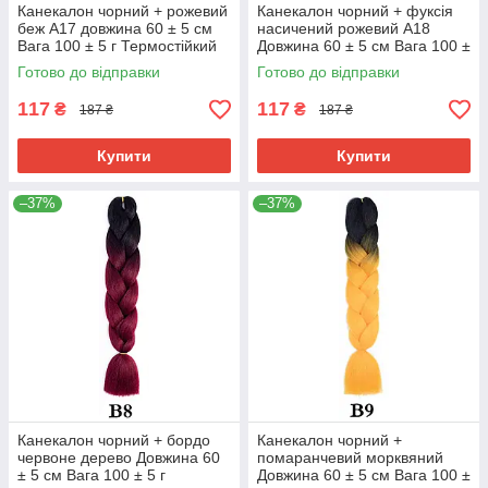
Канекалон чорний + рожевий
Канекалон чорний + фуксія
беж А17 довжина 60 ± 5 см
насичений рожевий А18
Вага 100 ± 5 г Термостійкий
Довжина 60 ± 5 см Вага 100 ±
омбре двокольоровий коса
5 г Термостійкий Jumbo Braid
Готово до відправки
Готово до відправки
Jumbo
В7
117
117
₴
₴
187 ₴
187 ₴
Купити
Купити
–37%
–37%
Канекалон чорний + бордо
Канекалон чорний +
червоне дерево Довжина 60
помаранчевий морквяний
± 5 см Вага 100 ± 5 г
Довжина 60 ± 5 см Вага 100 ±