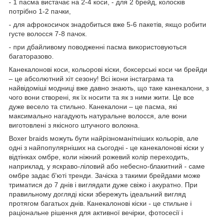
- 1 пасма вистачає на 2-4 коси, - для 2 брейд, колосків
потрібно 1-2 пачки,
- для афрокосичок знадобиться вже 5-6 пакетів, якщо робити
густе волосся 7-8 пачок.
- при дбайливому поводженні пасма використовуються
багаторазово.
Канекалонові коси, кольорові кіски, боксерські коси чи брейди
– це абсолютний хіт сезону! Всі ікони інстаграма та
найвідоміші модниці вже давно знають, що таке канекалони, з
чого вони створені, як їх носити та як з ними жити. Це все
дуже весело та стильно. Канекалони – це пасма, які
максимально нагадують натуральне волосся, але вони
виготовлені з якісного штучного волокна.
Boxer braids можуть бути найрізноманітніших кольорів, але
одні з найпопулярніших на сьогодні - це канекалонові кіски у
відтінках омбре, коли ніжний рожевий колір переходить,
наприклад, у яскраво-ліловий або небесно-блакитний - саме
омбре задає б'юті тренди. Зачіска з такими брейдами може
триматися до 7 днів і виглядати дуже свіжо і акуратно. При
правильному догляді кіски збережуть ідеальний вигляд
протягом багатьох днів. Канекалонові кіски - це стильне і
раціональне рішення для активної вечірки, фотосесії і