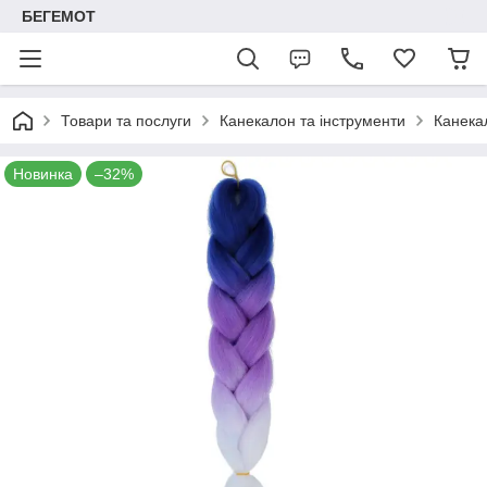
БЕГЕМОТ
Товари та послуги
Канекалон та інструменти
Канека
Новинка
–32%