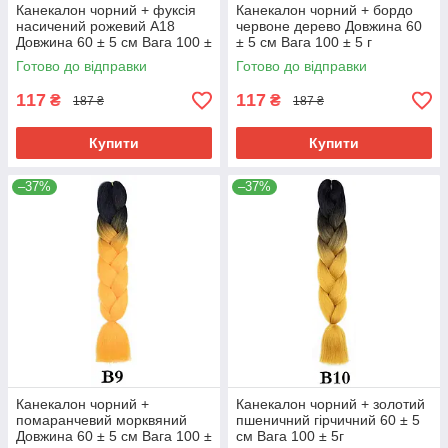
Канекалон чорний + фуксія
Канекалон чорний + бордо
насичений рожевий А18
червоне дерево Довжина 60
Довжина 60 ± 5 см Вага 100 ±
± 5 см Вага 100 ± 5 г
5 г Термостійкий Jumbo Braid
Термостійкий двоколірний
Готово до відправки
Готово до відправки
В7
Jumbo Braid
117
117
₴
₴
187 ₴
187 ₴
Купити
Купити
–37%
–37%
Канекалон чорний +
Канекалон чорний + золотий
помаранчевий морквяний
пшеничний гірчичний 60 ± 5
Довжина 60 ± 5 см Вага 100 ±
см Вага 100 ± 5г