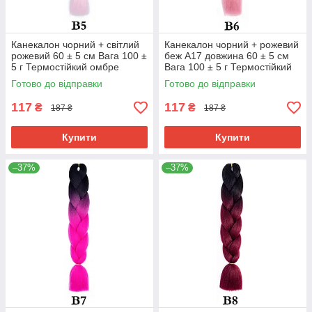
Канекалон чорний + світлий
Канекалон чорний + рожевий
рожевий 60 ± 5 см Вага 100 ±
беж А17 довжина 60 ± 5 см
5 г Термостійкий омбре
Вага 100 ± 5 г Термостійкий
двоколірний коса Jumbo
омбре двокольоровий коса
Готово до відправки
Готово до відправки
Braid В5
Jumbo
117
117
₴
₴
187 ₴
187 ₴
Купити
Купити
–37%
–37%