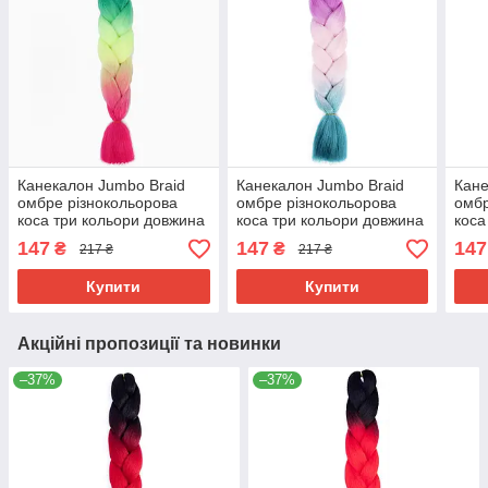
Канекалон Jumbo Braid
Канекалон Jumbo Braid
Кане
омбре різнокольорова
омбре різнокольорова
омбр
коса три кольори довжина
коса три кольори довжина
коса
60 см Вага 100 грам
60 см Вага 100 грам
60 с
147
147
147
₴
₴
217 ₴
217 ₴
Термостійкий C30
Термостійкий C31
Терм
Купити
Купити
Акційні пропозиції та новинки
–37%
–37%