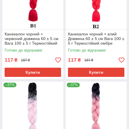
Канекалон чорний +
Канекалон чорний + алий
червоний довжина 60 ± 5 см
Довжина 60 ± 5 см Вага 100 ±
Вага 100 ± 5 г Термостійкий
5 г Термостійкий омбре
омбре двокольоровий коса
двокольоровий коса Jumbo
Готово до відправки
Готово до відправки
Jumbo Braid
Braid В2
117
117
₴
₴
187 ₴
187 ₴
Купити
Купити
–37%
–37%