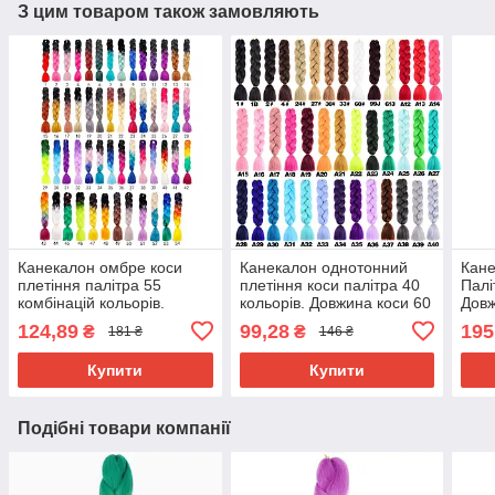
З цим товаром також замовляють
Канекалон омбре коси
Канекалон однотонний
Кане
плетіння палітра 55
плетіння коси палітра 40
Палі
комбінацій кольорів.
кольорів. Довжина коси 60
Довж
Довжина в косі 60 см. #
см. Термостійкий.
г Ни
124,89
99,28
195
₴
₴
181 ₴
146 ₴
Термостійкий
вогн
Brai
Купити
Купити
Подібні товари компанії