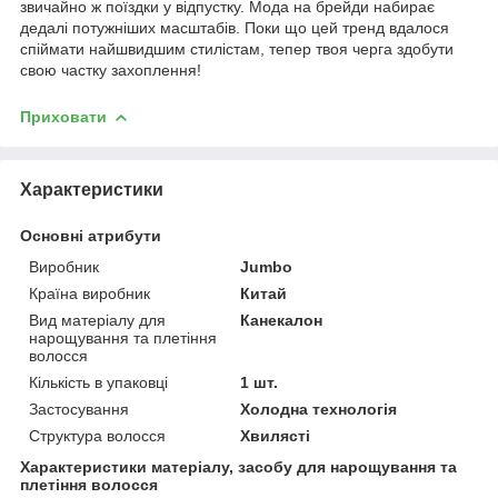
звичайно ж поїздки у відпустку. Мода на брейди набирає
дедалі потужніших масштабів. Поки що цей тренд вдалося
спіймати найшвидшим стилістам, тепер твоя черга здобути
свою частку захоплення!
Приховати
Характеристики
Основні атрибути
Виробник
Jumbo
Країна виробник
Китай
Вид матеріалу для
Канекалон
нарощування та плетіння
волосся
Кількість в упаковці
1 шт.
Застосування
Холодна технологія
Структура волосся
Хвилясті
Характеристики матеріалу, засобу для нарощування та
плетіння волосся