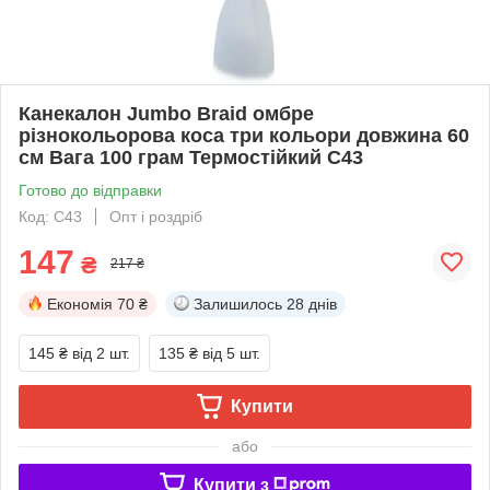
Канекалон Jumbo Braid омбре
різнокольорова коса три кольори довжина 60
см Вага 100 грам Термостійкий C43
Готово до відправки
Код: C43
Опт і роздріб
147
₴
217 ₴
Економія
70 ₴
Залишилось
28 днів
145 ₴
від 2 шт.
135 ₴
від 5 шт.
Купити
або
Купити з