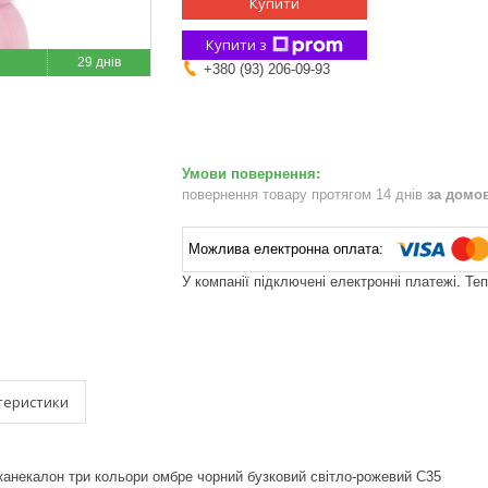
Купити
Купити з
29 днів
+380 (93) 206-09-93
повернення товару протягом 14 днів
за домо
У компанії підключені електронні платежі. Те
теристики
канекалон три кольори омбре чорний бузковий світло-рожевий C35