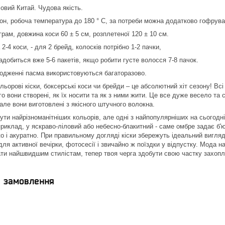
вий Китай. Чудова якість.
он, робоча температура до 180 ° С, за потреби можна додатково гофрув
грам, довжина коси 60 ± 5 см, розплетеної 120 ± 10 см.
 2-4 коси, - для 2 брейд, колосків потрібно 1-2 пачки,
адобиться вже 5-6 пакетів, якщо робити густе волосся 7-8 пачок.
одженні пасма використовуються багаторазово.
льорові кіски, боксерські коси чи брейди – це абсолютний хіт сезону! Вс
го вони створені, як їх носити та як з ними жити. Це все дуже весело т
але вони виготовлені з якісного штучного волокна.
ути найрізноманітніших кольорів, але одні з найпопулярніших на сьогодні 
приклад, у яскраво-ліловий або небесно-блакитний - саме омбре задає б'
о і акуратно. При правильному догляді кіски збережуть ідеальний вигляд 
для активної вечірки, фотосесії і звичайно ж поїздки у відпустку. Мода
ти найшвидшим стилістам, тепер твоя черга здобути свою частку захопл
я замовлення