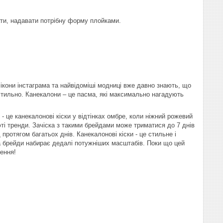
ати, надавати потрібну форму плойками.
і ікони інстаграма та найвідоміші модниці вже давно знають, що
а стильно. Канекалони – це пасма, які максимально нагадують
- це канекалонові кіски у відтінках омбре, коли ніжний рожевий
юті тренди. Зачіска з такими брейдами може триматися до 7 днів
протягом багатьох днів. Канекалонові кіски - це стильне і
 на брейди набирає дедалі потужніших масштабів. Поки що цей
ення!