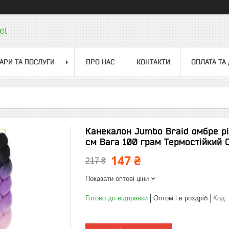
et
АРИ ТА ПОСЛУГИ
ПРО НАС
КОНТАКТИ
ОПЛАТА ТА
Канекалон Jumbo Braid омбре р
см Вага 100 грам Термостійкий 
147 ₴
217 ₴
Показати оптові ціни
Готово до відправки
Оптом і в роздріб
Код: