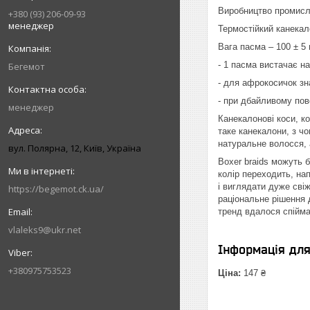
Виробництво промисло
+380 (93) 206-09-93
менеджер
Термостійкий канекал
Вага пасма – 100 ± 5 
- 1 пасма вистачає на
Бегемот
- для афрокосичок зн
- при дбайливому пов
менеджер
Канекалонові коси, ко
таке канекалони, з чо
натуральне волосся, 
вул. Полярна, 12, Київ, Україна
Boxer braids можуть б
колір переходить, на
і виглядати дуже свіж
https://begemot.ck.ua/
раціональне рішення 
тренд вдалося спійма
vlaleks9@ukr.net
Інформація дл
+380975753523
Ціна:
147 ₴