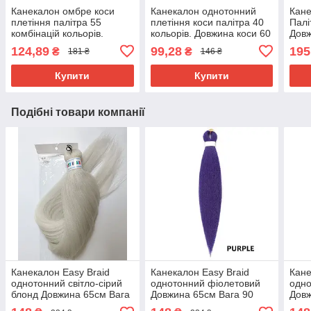
Канекалон омбре коси
Канекалон однотонний
Кане
плетіння палітра 55
плетіння коси палітра 40
Палі
комбінацій кольорів.
кольорів. Довжина коси 60
Довж
Довжина в косі 60 см. #
см. Термостійкий.
г Ни
124,89
99,28
195
₴
₴
181 ₴
146 ₴
Термостійкий
вогн
Brai
Купити
Купити
Подібні товари компанії
Канекалон Easy Braid
Канекалон Easy Braid
Кане
однотонний світло-сірий
однотонний фіолетовий
одно
блонд Довжина 65см Вага
Довжина 65см Вага 90
Довж
90 грам
грам
гра