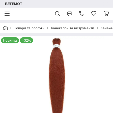
БЕГЕМОТ
Товари та послуги
Канекалон та інструменти
Канека
Новинка
–32%