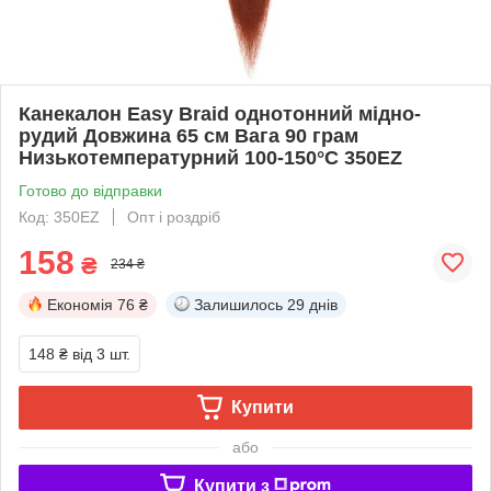
Канекалон Easy Braid однотонний мідно-
рудий Довжина 65 см Вага 90 грам
Низькотемпературний 100-150°С 350EZ
Готово до відправки
Код: 350EZ
Опт і роздріб
158
₴
234 ₴
Економія
76 ₴
Залишилось
29 днів
148 ₴
від 3 шт.
Купити
або
Купити з