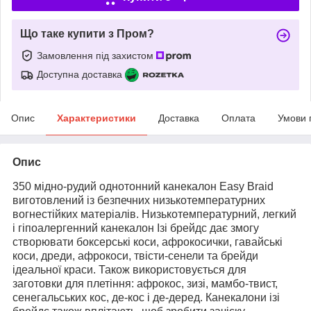
Що таке купити з Пром?
Замовлення під захистом
Доступна доставка
Опис
Характеристики
Доставка
Оплата
Умови 
Опис
350 мідно-рудий однотонний канекалон Easy Braid
виготовлений із безпечних низькотемпературних
вогнестійких матеріалів. Низькотемпературний, легкий
і гіпоалергенний канекалон Ізі брейдс дає змогу
створювати боксерські коси, афрокосички, гавайські
коси, дреди, афрокоси, твісти-сенели та брейди
ідеальної краси. Також використовується для
заготовки для плетіння: афрокос, зизі, мамбо-твист,
сенегальських кос, де-кос і де-деред. Канекалони ізі