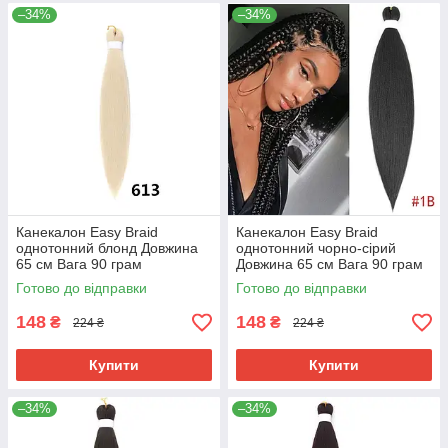
–34%
–34%
Канекалон Easy Braid
Канекалон Easy Braid
однотонний блонд Довжина
однотонний чорно-сірий
65 см Вага 90 грам
Довжина 65 см Вага 90 грам
Низькотемпературний
Низькотемпературний 100-
Готово до відправки
Готово до відправки
матеріал 100-150°С
150 ° С 1ВEZ
613#-2EZ
148
148
₴
₴
224 ₴
224 ₴
Купити
Купити
–34%
–34%