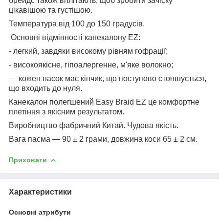
брейдс також вплітають, щоб зробити зачіску
цікавішою та густішою.
Температура від 100 до 150 градусів.
Основні відмінності канекалону EZ:
- легкий, завдяки високому рівням гофрації;
- високоякісне, гіпоалергенне, м'яке волокно;
— кожен пасок має кінчик, що поступово стоншується,
що входить до нуля.
Канекалон полегшений Easy Braid EZ це комфортне
плетіння з якісним результатом.
Виробництво фабричний Китай. Чудова якість.
Вага пасма — 90 ± 2 грами, довжина коси 65 ± 2 см.
Приховати
Характеристики
Основні атрибути