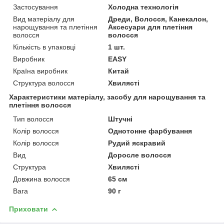
Застосування
Холодна технологія
Вид матеріалу для
Дреди, Волосся, Канекалон,
нарощування та плетіння
Аксесуари для плетіння
волосся
волосся
Кількість в упаковці
1 шт.
Виробник
EASY
Країна виробник
Китай
Структура волосся
Хвилясті
Характеристики матеріалу, засобу для нарощування та
плетіння волосся
Тип волосся
Штучні
Колір волосся
Однотонне фарбування
Колір волосся
Рудий яскравий
Вид
Доросле волосся
Структура
Хвилясті
Довжина волосся
65 см
Вага
90 г
Приховати