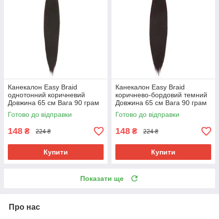
Канекалон Easy Braid
Канекалон Easy Braid
однотонний коричневий
коричнево-бордовий темний
Довжина 65 см Вага 90 грам
Довжина 65 см Вага 90 грам
Низькотемпературний
Низькотемпературний 100-
Готово до відправки
Готово до відправки
матеріал 100-150°С 4#EZ
150 ° С 99jEZ
148
148
₴
₴
224 ₴
224 ₴
Купити
Купити
Показати ще
Про нас