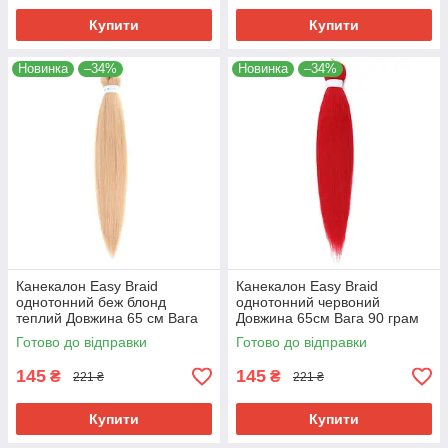
Купити
Купити
Новинка
–34%
Новинка
–34%
Канекалон Easy Braid
Канекалон Easy Braid
однотонний беж блонд
однотонний червоний
теплий Довжина 65 см Вага
Довжина 65см Вага 90 грам
90 грам
Низькотемпературний 100-
Готово до відправки
Готово до відправки
Низькотемпературний 100-
150°С RedEZ
150 ° С 24#EZ
145
145
₴
₴
221 ₴
221 ₴
Купити
Купити