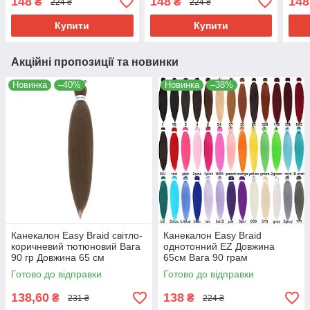
148
148
148
₴
₴
224 ₴
224 ₴
Низькотемпературний
Низькотемпературний
Низь
100-150 °С Grey EZ
100-150°С purpleEZ
100-
Купити
Купити
Акційні пропозиції та новинки
Новинка
–40%
Новинка
–38%
Канекалон Easy Braid світло-
Канекалон Easy Braid
коричневий тютюновий Вага
однотонний EZ Довжина
90 гр Довжина 65 см
65см Вага 90 грам
Низькотемпературний 100-
Низькотемпературний
Готово до відправки
Готово до відправки
150°С 6B
матеріал 100-150 °C
138,60
138
₴
₴
231 ₴
224 ₴