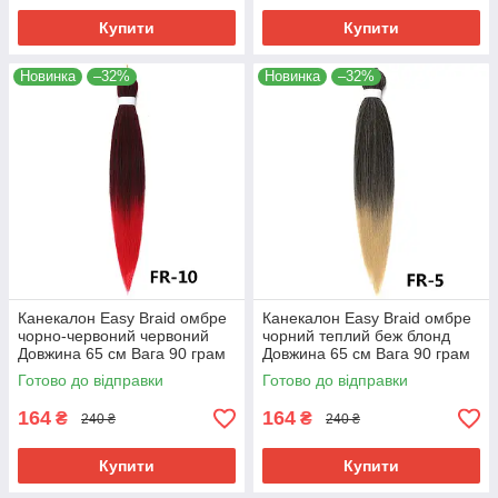
Купити
Купити
Новинка
–32%
Новинка
–32%
Канекалон Easy Braid омбре
Канекалон Easy Braid омбре
чорно-червоний червоний
чорний теплий беж блонд
Довжина 65 см Вага 90 грам
Довжина 65 см Вага 90 грам
Низькотемпературний 100-
Низькотемпературний 100-
Готово до відправки
Готово до відправки
150°С FR-10
150°С FR-5
164
164
₴
₴
240 ₴
240 ₴
Купити
Купити