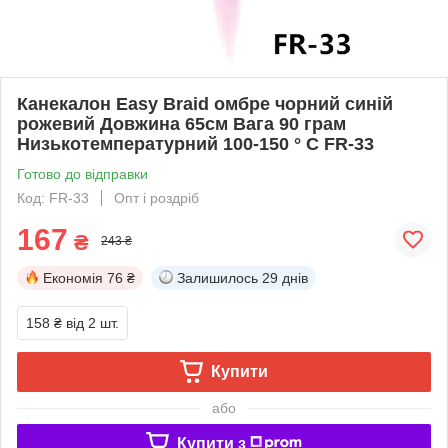
Канекалон Easy Braid омбре чорний синій
рожевий Довжина 65см Вага 90 грам
Низькотемпературний 100-150 ° С FR-33
Готово до відправки
Код: FR-33
Опт і роздріб
167
₴
243 ₴
Економія
76 ₴
Залишилось
29 днів
158 ₴
від 2 шт.
Купити
або
Купити з