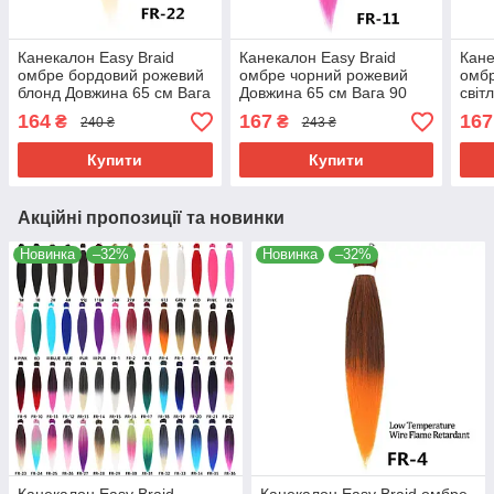
Канекалон Easy Braid
Канекалон Easy Braid
Кане
омбре бордовий рожевий
омбре чорний рожевий
омбр
блонд Довжина 65 см Вага
Довжина 65 см Вага 90
світ
90 грам
грам
см В
164
167
167
₴
₴
240 ₴
243 ₴
Низькотемпературний
Низькотемпературний
Низь
100-150°С FR-22
100-150°С FR-11
100-
Купити
Купити
Акційні пропозиції та новинки
Новинка
–32%
Новинка
–32%