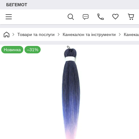
БЕГЕМОТ
Товари та послуги
Канекалон та інструменти
Канека
Новинка
–31%