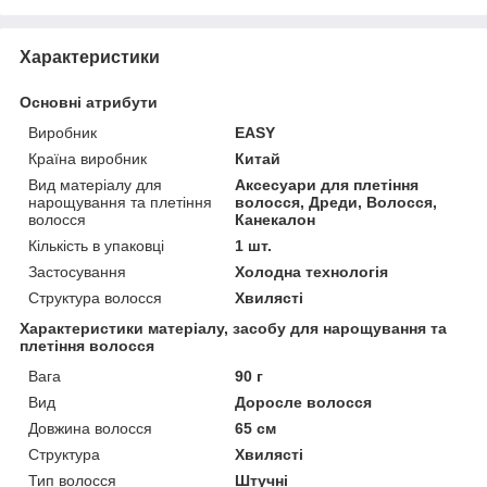
Характеристики
Основні атрибути
Виробник
EASY
Країна виробник
Китай
Вид матеріалу для
Аксесуари для плетіння
нарощування та плетіння
волосся, Дреди, Волосся,
волосся
Канекалон
Кількість в упаковці
1 шт.
Застосування
Холодна технологія
Структура волосся
Хвилясті
Характеристики матеріалу, засобу для нарощування та
плетіння волосся
Вага
90 г
Вид
Доросле волосся
Довжина волосся
65 см
Структура
Хвилясті
Тип волосся
Штучні