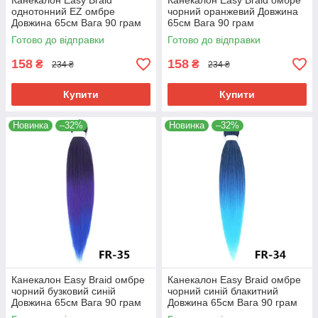
Канекалон Easy Braid
Канекалон Easy Braid омбре
однотонний EZ омбре
чорний оранжевий Довжина
Довжина 65см Вага 90 грам
65см Вага 90 грам
Низькотемпературний
Низькотемпературний 100-
Готово до відправки
Готово до відправки
матеріал 100-150 °C
150°С FR-4
158
158
₴
₴
234 ₴
234 ₴
Купити
Купити
Новинка
–32%
Новинка
–32%
Канекалон Easy Braid омбре
Канекалон Easy Braid омбре
чорний бузковий синій
чорний синій блакитний
Довжина 65см Вага 90 грам
Довжина 65см Вага 90 грам
Низькотемпературний 100-
Низькотемпературний 100-