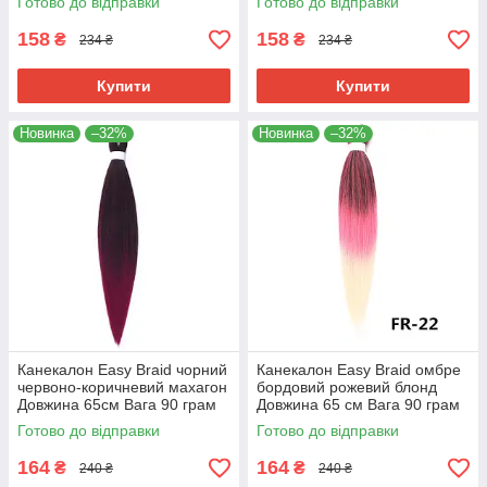
Готово до відправки
Готово до відправки
150°С FR-35
150°С FR-34
158
158
₴
₴
234 ₴
234 ₴
Купити
Купити
Новинка
–32%
Новинка
–32%
Канекалон Easy Braid чорний
Канекалон Easy Braid омбре
червоно-коричневий махагон
бордовий рожевий блонд
Довжина 65см Вага 90 грам
Довжина 65 см Вага 90 грам
Низькотемпературний 100-
Низькотемпературний 100-
Готово до відправки
Готово до відправки
150°С FR-8
150°С FR-22
164
164
₴
₴
240 ₴
240 ₴