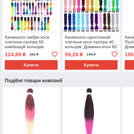
Канекалон омбре коси
Канекалон однотонний
Кане
плетіння палітра 55
плетіння коси палітра 40
Палі
комбінацій кольорів.
кольорів. Довжина коси 60
Довж
Довжина в косі 60 см. #
см. Термостійкий.
г Ни
124,89
99,28
195
₴
₴
181 ₴
146 ₴
Термостійкий
вогн
Brai
Купити
Купити
Подібні товари компанії