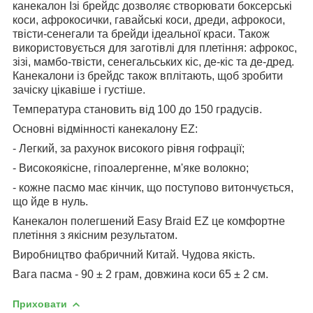
канекалон Ізі брейдс дозволяє створювати боксерські
коси, афрокосички, гавайські коси, дреди, афрокоси,
твісти-сенегали та брейди ідеальної краси. Також
використовується для заготівлі для плетіння: афрокос,
зізі, мамбо-твісти, сенегальських кіс, де-кіс та де-дред.
Канекалони із брейдс також вплітають, щоб зробити
зачіску цікавіше і густіше.
Температура становить від 100 до 150 градусів.
Основні відмінності канекалону EZ:
- Легкий, за рахунок високого рівня гофрації;
- Високоякісне, гіпоалергенне, м'яке волокно;
- кожне пасмо має кінчик, що поступово витончується,
що йде в нуль.
Канекалон полегшений Easy Braid EZ це комфортне
плетіння з якісним результатом.
Виробництво фабричний Китай. Чудова якість.
Вага пасма - 90 ± 2 грам, довжина коси 65 ± 2 см.
Приховати