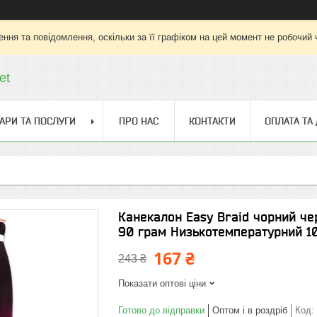
ння та повідомлення, оскільки за її графіком на цей момент не робочий
et
АРИ ТА ПОСЛУГИ
ПРО НАС
КОНТАКТИ
ОПЛАТА ТА
Канекалон Easy Braid чорний ч
90 грам Низькотемпературний 1
167 ₴
243 ₴
Показати оптові ціни
Готово до відправки
Оптом і в роздріб
Код: