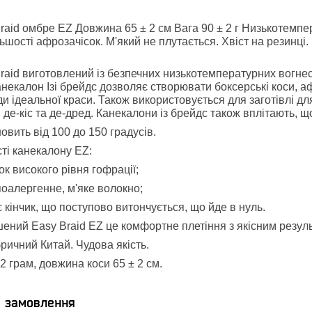
raid омбре EZ Довжина 65 ± 2 см Вага 90 ± 2 г Низькотемпе
льшості афрозачісок. М'який не плутається. Хвіст на резинц
raid виготовлений із безпечних низькотемпературних вогнес
некалон Ізі брейдс дозволяє створювати боксерські коси, аф
и ідеальної краси. Також використовується для заготівлі для 
, де-кіс та де-дред. Канекалони із брейдс також вплітають, що
вить від 100 до 150 градусів.
ті канекалону EZ:
ок високого рівня гофрації;
іпоалергенне, м'яке волокно;
 кінчик, що поступово витончується, що йде в нуль.
ений Easy Braid EZ це комфортне плетіння з якісним резул
ичний Китай. Чудова якість.
 2 грам, довжина коси 65 ± 2 см.
я замовлення