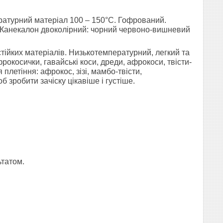
ратурний матеріал 100 – 150°С. Гофрований.
і. Канекалон двоколірний: чорний червоно-вишневий
тійких матеріалів. Низькотемпературний, легкий та
рокосички, гавайські коси, дреди, афрокоси, твісти-
плетіння: афрокос, зізі, мамбо-твісти,
б зробити зачіску цікавіше і густіше.
ьтатом.