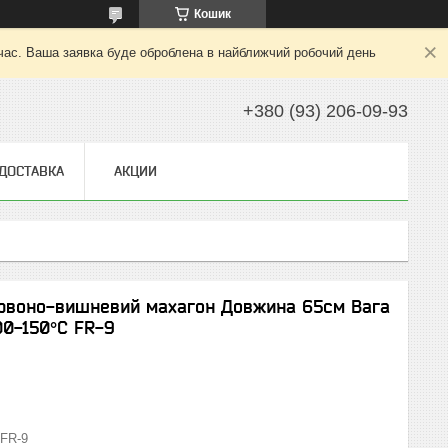
Кошик
 час. Ваша заявка буде оброблена в найближчий робочий день
+380 (93) 206-09-93
 ДОСТАВКА
АКЦИИ
ервоно-вишневий махагон Довжина 65см Вага
00-150°С FR-9
FR-9