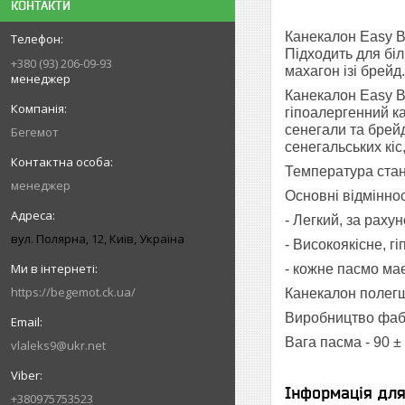
КОНТАКТИ
Канекалон Easy B
Підходить для бі
+380 (93) 206-09-93
махагон ізі брейд.
менеджер
Канекалон Easy B
гіпоалергенний ка
сенегали та брейд
Бегемот
сенегальських кіс
Температура стано
менеджер
Основні відміннос
- Легкий, за рахун
вул. Полярна, 12, Київ, Україна
- Високоякісне, г
- кожне пасмо має
https://begemot.ck.ua/
Канекалон полегш
Виробництво фабр
Вага пасма - 90 ±
vlaleks9@ukr.net
Інформація дл
+380975753523