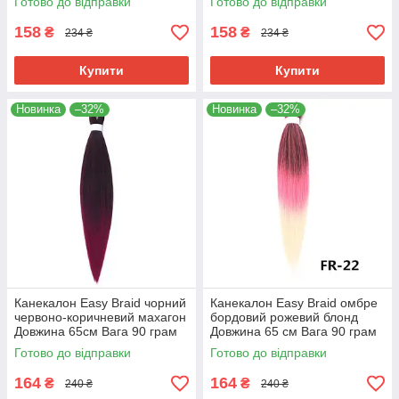
Готово до відправки
Готово до відправки
150°С FR-35
150°С FR-34
158
158
₴
₴
234 ₴
234 ₴
Купити
Купити
Новинка
–32%
Новинка
–32%
Канекалон Easy Braid чорний
Канекалон Easy Braid омбре
червоно-коричневий махагон
бордовий рожевий блонд
Довжина 65см Вага 90 грам
Довжина 65 см Вага 90 грам
Низькотемпературний 100-
Низькотемпературний 100-
Готово до відправки
Готово до відправки
150°С FR-8
150°С FR-22
164
164
₴
₴
240 ₴
240 ₴