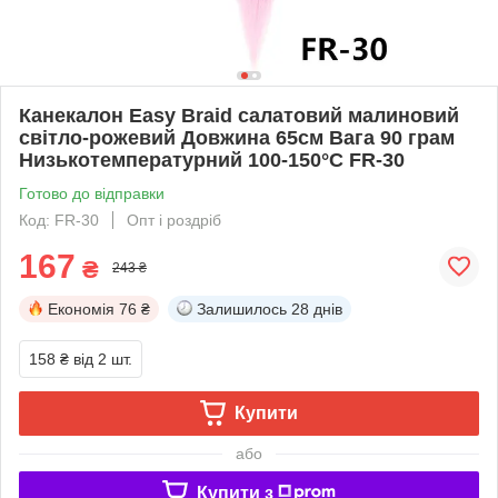
Канекалон Easy Braid салатовий малиновий
світло-рожевий Довжина 65см Вага 90 грам
Низькотемпературний 100-150°С FR-30
Готово до відправки
Код: FR-30
Опт і роздріб
167
₴
243 ₴
Економія
76 ₴
Залишилось
28 днів
158 ₴
від 2 шт.
Купити
або
Купити з