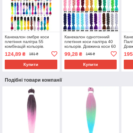
Канекалон омбре коси
Канекалон однотонний
Кане
плетіння палітра 55
плетіння коси палітра 40
Палі
комбінацій кольорів.
кольорів. Довжина коси 60
Довж
Довжина в косі 60 см. #
см. Термостійкий.
г Ни
124,89
99,28
195
₴
₴
181 ₴
146 ₴
Термостійкий
вогн
Brai
Купити
Купити
Подібні товари компанії