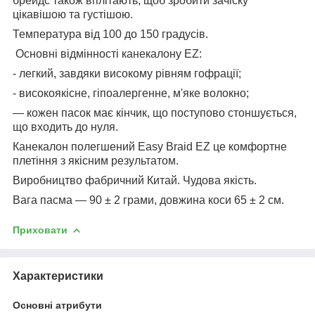
брейдс також вплітають, щоб зробити зачіску
цікавішою та густішою.
Температура від 100 до 150 градусів.
Основні відмінності канекалону EZ:
- легкий, завдяки високому рівням гофрації;
- високоякісне, гіпоалергенне, м'яке волокно;
— кожен пасок має кінчик, що поступово стоншується,
що входить до нуля.
Канекалон полегшений Easy Braid EZ це комфортне
плетіння з якісним результатом.
Виробництво фабричний Китай. Чудова якість.
Вага пасма — 90 ± 2 грами, довжина коси 65 ± 2 см.
Приховати
Характеристики
Основні атрибути