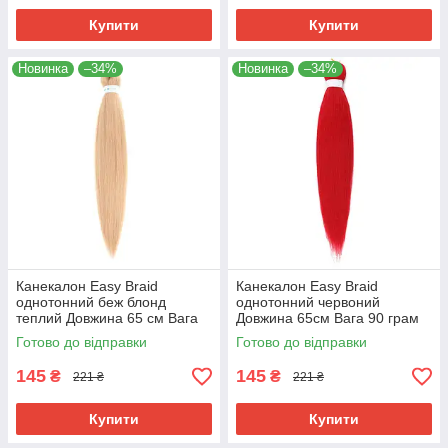
Купити
Купити
Новинка
–34%
Новинка
–34%
Канекалон Easy Braid
Канекалон Easy Braid
однотонний беж блонд
однотонний червоний
теплий Довжина 65 см Вага
Довжина 65см Вага 90 грам
90 грам
Низькотемпературний 100-
Готово до відправки
Готово до відправки
Низькотемпературний 100-
150°С RedEZ
150 ° С 24#EZ
145
145
₴
₴
221 ₴
221 ₴
Купити
Купити