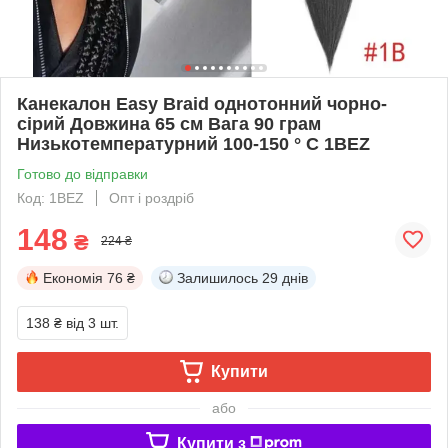
Канекалон Easy Braid однотонний чорно-
сірий Довжина 65 см Вага 90 грам
Низькотемпературний 100-150 ° С 1ВEZ
Готово до відправки
Код: 1ВEZ
Опт і роздріб
148
₴
224 ₴
Економія
76 ₴
Залишилось
29 днів
138 ₴
від 3 шт.
Купити
або
Купити з