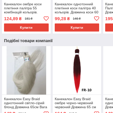
Канекалон омбре коси
Канекалон однотонний
Кане
плетіння палітра 55
плетіння коси палітра 40
Палі
комбінацій кольорів.
кольорів. Довжина коси 60
Довж
Довжина в косі 60 см. #
см. Термостійкий.
г Ни
124,89
99,28
195
₴
₴
181 ₴
146 ₴
Термостійкий
вогн
Brai
Купити
Купити
Подібні товари компанії
Канекалон Easy Braid
Канекалон Easy Braid
Кане
однотонний світло-сірий
омбре чорно-червоний
одно
блонд Довжина 65см Вага
червоний Довжина 65 см
Довж
90 грам
Вага 90 грам
гра