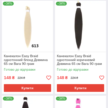
–34%
–34%
Канекалон Easy Braid
Канекалон Easy Braid
однотонний блонд Довжина
однотонний коричневий
65 см Вага 90 грам
Довжина 65 см Вага 90 грам
Низькотемпературний
Низькотемпературний
Готово до відправки
Готово до відправки
матеріал 100-150°С
матеріал 100-150°С 4#EZ
613#-2EZ
148
148
₴
₴
224 ₴
224 ₴
Купити
Купити
–34%
–34%