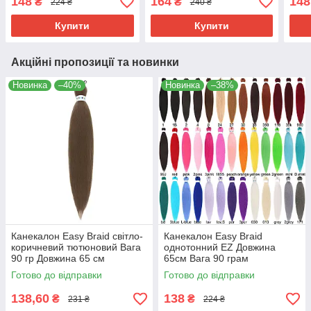
148
164
148
₴
₴
224 ₴
240 ₴
Низькотемпературний
Низькотемпературний
Низь
100-150 °С Grey EZ
100-150°С FR-10
100-
Купити
Купити
Акційні пропозиції та новинки
Новинка
–40%
Новинка
–38%
Канекалон Easy Braid світло-
Канекалон Easy Braid
коричневий тютюновий Вага
однотонний EZ Довжина
90 гр Довжина 65 см
65см Вага 90 грам
Низькотемпературний 100-
Низькотемпературний
Готово до відправки
Готово до відправки
150°С 6B
матеріал 100-150 °C
138,60
138
₴
₴
231 ₴
224 ₴