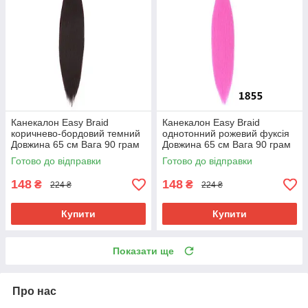
Канекалон Easy Braid
Канекалон Easy Braid
коричнево-бордовий темний
однотонний рожевий фуксія
Довжина 65 см Вага 90 грам
Довжина 65 см Вага 90 грам
Низькотемпературний 100-
Низькотемпературний 100-
Готово до відправки
Готово до відправки
150 ° С 99jEZ
150 ° С 1855EZ
148
148
₴
₴
224 ₴
224 ₴
Купити
Купити
Показати ще
Про нас