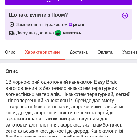
Що таке купити з Пром?
Замовлення під захистом
Доступна доставка
Опис
Характеристики
Доставка
Оплата
Умови 
Опис
1В чорно-сірий однотонний канекалон Easy Braid
виготовлений із безпечних низькотемпературних
вогнестійких матеріалів. Низькотемпературний, легкий
і гіпоалергенний канекалон Ізі брейдс дає змогу
створювати боксерські коси, афрокосички, гавайські
коси, дреди, афрокоси, твісти-сенели та брейди
ідеальної краси. Також використовується для
заготовки для плетіння: афрокос, зизі, мамбо-твист,
сенегальських кос, де-кос і де-деред. Канекалони ізі