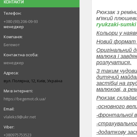
КОНТАКТИ
Рюкзак з ремін
м'який плюшеви
+380 (93) 206-09-93
ryukzaki-sumki
менеджер
Кольори у наяв
Новий формат -
Бегемот
Оригінальний д
малюка і завдя
розлучатися.
менеджер
З таким чудови
дитячий майдан
вул. Полярна, 12, Київ, Україна
застібці на гр
малюкові, а ре
Рюкзак складає
https://begemot.ck.ua/
-основного вели
-фронтальної в
vlaleks9@ukr.net
-страхувальног
-додаткову зас
+380975753523