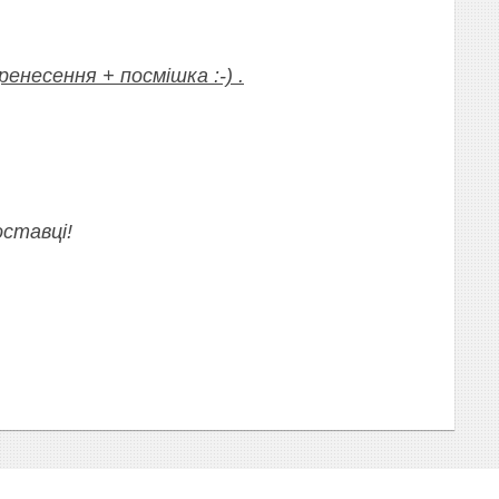
енесення + посмішка :-) .
ставці!