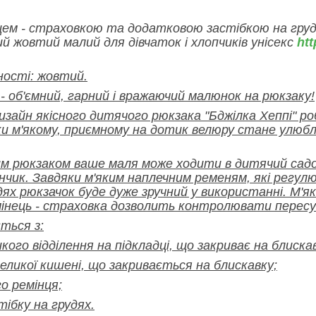
цем - страховкою та додатковою застібкою на грудя
й жовтий малий для дівчаток і хлопчиків унісекс
htt
ності: жовтий.
 об'ємний, гарний і вражаючий малюнок на рюкзаку!
изайн якісного дитячого рюкзака "Бджілка Хеппі" 
ки м'якому, приємному на дотик велюру стане улюб
м рюкзаком ваше маля може ходити в дитячий садо
чик. Завдяки м'яким наплечним ременям, які регул
удях рюкзачок буде дуже зручний у використанні. М
мінець - страховка дозволить контролювати пересу
ться з:
кого відділення на підкладці, що закриває на блиска
еликої кишені, що закривається на блискавку;
о ремінця;
тібку на грудях.