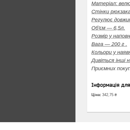
Матеріал: велю
Стінки рюкзака
Регулює довжин
Об'єм ― 6,5л.
Розмір у наповн
Вага ― 200 г .
Кольори у наяв
Дивіться інші 
Приємних покуп
Інформація дл
Ціна:
342,75 ₴