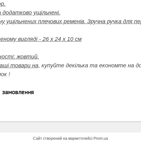
р.
 додатково ущільнені.
у ущільнених плечових ременів. Зручна ручка для пер
еному вигляді - 26 х 24 х 10 см
ності: жовтий.
наші товари на,
купуйте декілька та економте на до
ок !
я замовлення
Сайт створений на маркетплейсі
Prom.ua