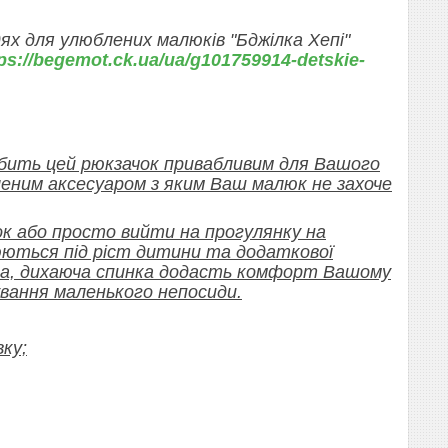
х для улюблених малюків "Бджілка Хепі"
ps://begemot.ck.ua/ua/g101759914-detskie-
робить цей рюкзачок привабливим для Вашого
леним аксесуаром з яким Ваш малюк не захоче
к або просто вийти на прогулянку на
юються під ріст дитини та додаткової
'яка, дихаюча спинка додасть комфорт Вашому
вання маленького непосиди.
вку;