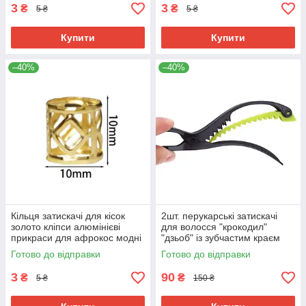
3
3
₴
₴
5 ₴
5 ₴
Купити
Купити
–40%
–40%
Кільця затискачі для кісок
2шт. перукарські затискачі
золото кліпси алюмінієві
для волосся "крокодил"
прикраси для афрокос модні
"дзьоб" із зубчастим краєм
аксесуари для зачісок дред
довгі вузькі шпильки з
Готово до відправки
Готово до відправки
пластику
3
90
₴
₴
5 ₴
150 ₴