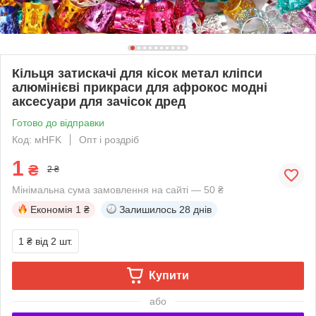
Кільця затискачі для кісок метал кліпси
алюмінієві прикраси для афрокос модні
аксесуари для зачісок дред
Готово до відправки
Код: мHFK
Опт і роздріб
1
₴
2 ₴
Мінімальна сума замовлення на сайті — 50 ₴
Економія
1 ₴
Залишилось
28 днів
1 ₴
від 2 шт.
Купити
або