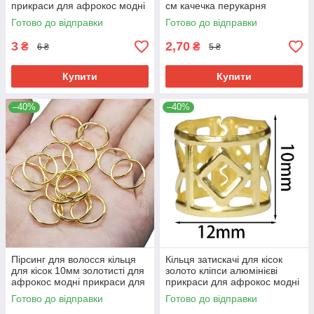
прикраси для афрокос модні
см качечка перукарня
аксесуари для зачісок дред
пробірна для фіксації
Готово до відправки
Готово до відправки
волосся
3
2,70
₴
₴
6 ₴
5 ₴
Купити
Купити
–40%
–40%
Пірсинг для волосся кільця
Кільця затискачі для кісок
для кісок 10мм золотисті для
золото кліпси алюмінієві
афрокос модні прикраси для
прикраси для афрокос модні
зачісок дред метал
аксесуари для зачісок дред
Готово до відправки
Готово до відправки