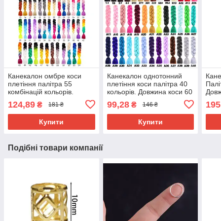
Канекалон омбре коси
Канекалон однотонний
Кане
плетіння палітра 55
плетіння коси палітра 40
Палі
комбінацій кольорів.
кольорів. Довжина коси 60
Довж
Довжина в косі 60 см. #
см. Термостійкий.
г Ни
124,89
99,28
195
₴
₴
181 ₴
146 ₴
Термостійкий
вогн
Brai
Купити
Купити
Подібні товари компанії