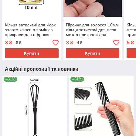
Кільця затискачі для кісок
Пірсинг для волосся 10мм
Кіль
золото кліпси алюмінієві
кільця затискачі для кісок
мета
прикраси для афрокос
метал прикраси для
прик
модні аксесуари для
афрокос модні аксесуари
модн
3
3
5
₴
₴
₴
5 ₴
4 ₴
зачісок дред
для зачісок дред
зачі
Купити
Купити
Акційні пропозиції та новинки
–51%
–51%