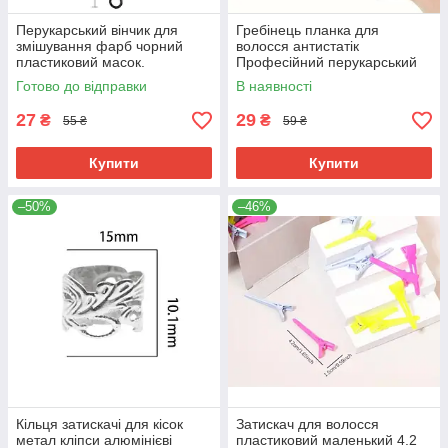
Перукарський вінчик для
Гребінець планка для
змішування фарб чорний
волосся антистатік
пластиковий масок.
Професійний перукарський
гребінець для стрижки
Готово до відправки
В наявності
чорний карбон термо
27
29
₴
₴
55 ₴
59 ₴
Купити
Купити
–50%
–46%
Кільця затискачі для кісок
Затискач для волосся
метал кліпси алюмінієві
пластиковий маленький 4.2