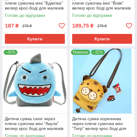
плече сумочка міні "Бджілка"
плече сумочка міні "Вовк"
велюр крос-боді для малюків
велюр крос боді для малюків
унісекс для телефона
унісекс для телефону
Готово до відправки
Готово до відправки
187
189,75
₴
₴
275 ₴
275 ₴
Купити
Купити
–31%
Новинка
–31%
Дитяча сумка синя через
Дитяча сумка коричнева
плече сумочка міні "Акула"
через плече сумочка міні
велюр крос боді для малюків
"Тигр" велюр крос боді для
унісекс для телефону
малюків унісекс для
Готово до відправки
Готово до відправки