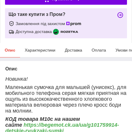
Що таке купити з Пром?
Замовлення під захистом
Доступна доставка
Опис
Характеристики
Доставка
Оплата
Умови п
Опис
Новинка!
Маленькая сумочка для малышей (унисекс), для
мобильного телефона серая мягкая приятная на
ощупь из высококачественного хлопкового
материала велюровая через плечо кросс боди
на молнии.
КОД товара М10с на нашем
сайте
https://begemot.ck.ua/ua/g101759914-
detskie-ryukzaki-sumki