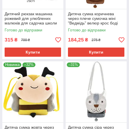
Дитячий рюкзак машинка
Дитяча сумка коричнева
рожевий для улюблених
через плече сумочка міні
малюків для садочка школи
"Ведмідь" велюр крос боді
м'який велюр машинка "W"
для малюків унісекс для
Готово до відправки
Готово до відправки
маленький дівчинці
телефону
315
184,25
₴
₴
700 ₴
275 ₴
Купити
Купити
Новинка
–32%
–31%
Дитяча сумка жовта через
Дитяча сумка сіра через