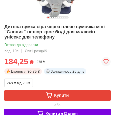
Дитяча сумка сіра через плече сумочка міні
"Слоник" велюр крос боді для малюків
унісекс для телефону
Готово до відправки
Код: 10с
Опт і роздріб
184,25
₴
275 ₴
Економія
90.75 ₴
Залишилось
28 днів
248 ₴
від 2 шт.
Купити
або
Купити з