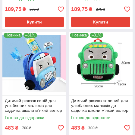
телефону
189,75
189,75
₴
₴
275 ₴
275 ₴
Купити
Купити
Новинка
–31%
Новинка
–31%
Дитячий рюкзак синій для
Дитячий рюкзак зелений для
улюблених малюків для
улюблених малюків до
садочка школи м'який велюр
садочка школи м'який велюр
машинка "Поліція" маленький
машинка Джип маленький
Готово до відправки
Готово до відправки
унісекс
унісекс
483
483
₴
₴
700 ₴
700 ₴