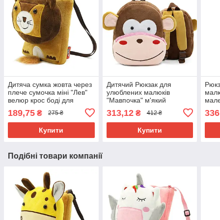
Дитяча сумка жовта через
Дитячий Рюкзак для
Рюкз
плече сумочка міні "Лев"
улюблених малюків
малю
велюр крос боді для
"Мавпочка" м'який
мале
малюків унісекс для
текстиль коричневий
велю
189,75
313,12
336
₴
₴
275 ₴
412 ₴
телефону
плюшевий якісний унісекс
Купити
Купити
Подібні товари компанії