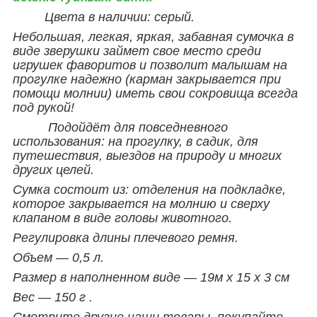
Цвета в наличии: серый.
Небольшая, легкая, яркая, забавная сумочка в
виде зверушки займет свое место среди
игрушек фаворитов и позволит малышам на
прогулке надежно (карман закрывается при
помощи молнии) иметь свои сокровища всегда
под рукой!
Подойдёт для повседневного
использования: на прогулку, в садик, для
путешествия, выездов на природу и многих
других целей.
Сумка состоит из: отделения на подкладке,
которое закрывается на молнию и сверху
клапаном в виде головы животного.
Регулировка длины плечевого ремня.
Объем ― 0,5 л.
Размер в наполненном виде ― 19м х 15 х 3 см
Вес ― 150 г .
Смотрите другие наши товары,
покупайте