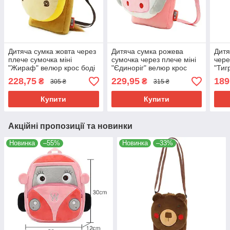
Дитяча сумка жовта через
Дитяча сумка рожева
Дитя
плече сумочка міні
сумочка через плече міні
чере
"Жираф" велюр крос боді
"Єдиноріг" велюр крос
"Тиг
для малюків унісекс для
боді для малюків сумка
для 
228,75
229,95
189
₴
₴
305 ₴
315 ₴
телефону
для телефону
тел
Купити
Купити
Акційні пропозиції та новинки
Новинка
–55%
Новинка
–33%