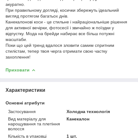
акуратно.
При правильному догляді, косички збережуть ідеальний
вигляд протягом багатьох днів.
Канекалонові коси - це стильне і найраціональніше рішення
для активної вечірки, фотосесії і звичайно ж поїздки у
відпустку. Мода на брейди набирає все більш потужні
масштаби.
Поки що цей тренд вдалося зловити самим спритним
стилістам, тепер твоя черга отримати свою частку
захоплення!
Приховати
Характеристики
Основні атрибути
Застосування
Холодна технологія
Вид матеріалу для
Канекалон
нарощування та плетіння
волосся
Кількість в упаковці
1 шт.