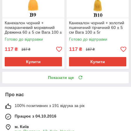
Канекалон чорний +
Канекалон чорний + золотий
помаранчевий морквяний
пшеничний гірчичний 60 ± 5
Довжина 60 ± 5 см Вага 100 ±
см Вага 100 ± 5г
5 г Термостійкий двоколірний
Термостійкий двоколірний
Готово до відправки
Готово до відправки
Jumbo
Jumbo Braid
117
117
₴
₴
187 ₴
187 ₴
Купити
Купити
Показати ще
Про нас
100% позитивних з 191 відгука за рік
Працює з 04.10.2016
м. Київ