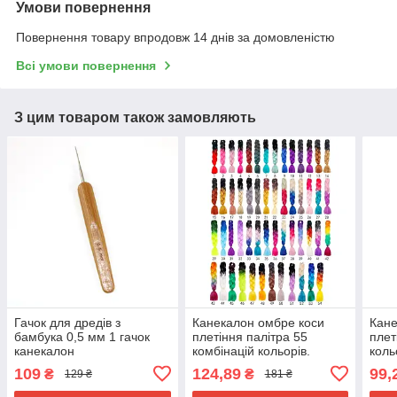
Умови повернення
Повернення товару впродовж 14 днів за домовленістю
Всі умови повернення
З цим товаром також замовляють
Гачок для дредів з
Канекалон омбре коси
Кане
бамбука 0,5 мм 1 гачок
плетіння палітра 55
плет
канекалон
комбінацій кольорів.
коль
Довжина в косі 60 см. #
см. 
109
124,89
99,
₴
₴
129 ₴
181 ₴
Термостійкий