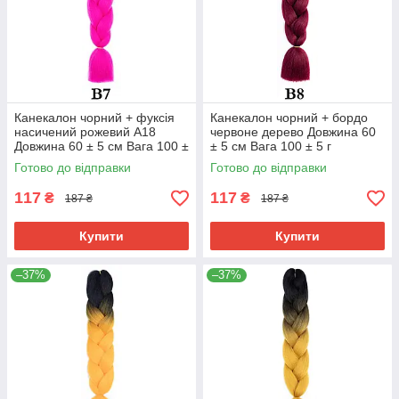
Канекалон чорний + фуксія
Канекалон чорний + бордо
насичений рожевий А18
червоне дерево Довжина 60
Довжина 60 ± 5 см Вага 100 ±
± 5 см Вага 100 ± 5 г
5 г Термостійкий Jumbo Braid
Термостійкий двоколірний
Готово до відправки
Готово до відправки
В7
Jumbo Braid
117
117
₴
₴
187 ₴
187 ₴
Купити
Купити
–37%
–37%