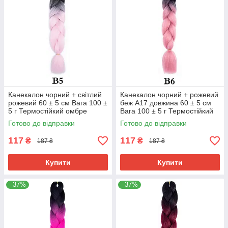
Канекалон чорний + світлий
Канекалон чорний + рожевий
рожевий 60 ± 5 см Вага 100 ±
беж А17 довжина 60 ± 5 см
5 г Термостійкий омбре
Вага 100 ± 5 г Термостійкий
двоколірний коса Jumbo
омбре двокольоровий коса
Готово до відправки
Готово до відправки
Braid В5
Jumbo
117
117
₴
₴
187 ₴
187 ₴
Купити
Купити
–37%
–37%