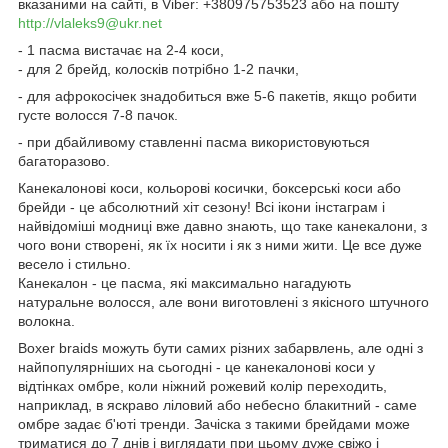
вказаними на сайті, в Viber: +380975753523 або на пошту
http://vlaleks9@ukr.net
- 1 пасма вистачає на 2-4 коси,
- для 2 брейд, колосків потрібно 1-2 пачки,
- для афрокосічек знадобиться вже 5-6 пакетів, якщо робити
густе волосся 7-8 пачок.
- при дбайливому ставленні пасма використовуються
багаторазово.
Канекалонові коси, кольорові косички, боксерські коси або
брейди - це абсолютний хіт сезону! Всі ікони інстаграм і
найвідоміші модниці вже давно знають, що таке канекалони, з
чого вони створені, як їх носити і як з ними жити. Це все дуже
весело і стильно.
Канекалон - це пасма, які максимально нагадують
натуральне волосся, але вони виготовлені з якісного штучного
волокна.
Boxer braids можуть бути самих різних забарвлень, але одні з
найпопулярніших на сьогодні - це канекалонові коси у
відтінках омбре, коли ніжний рожевий колір переходить,
наприклад, в яскраво ліловий або небесно блакитний - саме
омбре задає б'юті тренди. Зачіска з такими брейдами може
триматися до 7 днів і виглядати при цьому дуже свіжо і