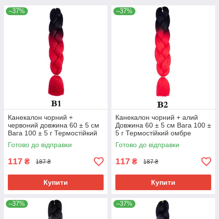
–37%
–37%
Канекалон чорний +
Канекалон чорний + алий
червоний довжина 60 ± 5 см
Довжина 60 ± 5 см Вага 100 ±
Вага 100 ± 5 г Термостійкий
5 г Термостійкий омбре
омбре двокольоровий коса
двокольоровий коса Jumbo
Готово до відправки
Готово до відправки
Jumbo Braid
Braid В2
117
117
₴
₴
187 ₴
187 ₴
Купити
Купити
–37%
–37%