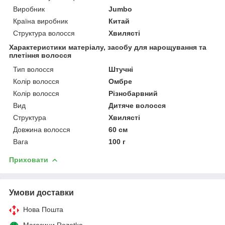
Виробник
Jumbo
Країна виробник
Китай
Структура волосся
Хвилясті
Характеристики матеріалу, засобу для нарощування та
плетіння волосся
Тип волосся
Штучні
Колір волосся
Омбре
Колір волосся
Різнобарвний
Вид
Дитяче волосся
Структура
Хвилясті
Довжина волосся
60 см
Вага
100 г
Приховати
Умови доставки
Нова Пошта
Магазини Rozetka