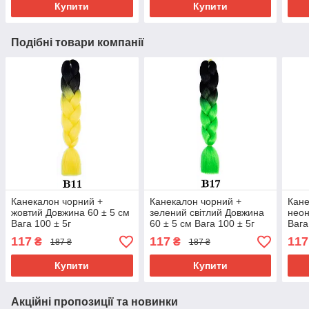
Купити
Купити
Подібні товари компанії
Канекалон чорний +
Канекалон чорний +
Кане
жовтий Довжина 60 ± 5 см
зелений світлий Довжина
неон
Вага 100 ± 5г
60 ± 5 см Вага 100 ± 5г
Вага
Термостійкий двоколірний
Термостійкий двоколірний
Терм
117
117
117
₴
₴
187 ₴
187 ₴
Jumbo Braid В11
Jumbo Braid В17
Jumb
Купити
Купити
Акційні пропозиції та новинки