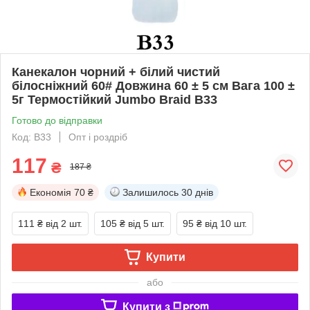
Канекалон чорний + білий чистий
білосніжний 60# Довжина 60 ± 5 см Вага 100 ±
5г Термостійкий Jumbo Braid В33
Готово до відправки
Код: В33
Опт і роздріб
117
₴
187 ₴
Економія
70 ₴
Залишилось
30 днів
111 ₴
від 2 шт.
105 ₴
від 5 шт.
95 ₴
від 10 шт.
Купити
або
Купити з