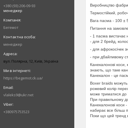
Виробництво фабрич
+380 (93) 206-09-93
менеджер
Термостійкий, робо
Вага пасма - 100 ± 
Бегемот
Питання на замовле
- 1 пасма вистачає н
- для 2 брейд, колос
менеджер
- для афрокосічек з
- при дбайливому с
вул. Полярна, 12, Київ, Україна
Канекалонові коси, 
знають, що таке кане
Канекалон - це пасм
https://begemot.ck.ua/
Boxer braids можуть
рожевий колір перех
може триматися до 7
vlaleks9@ukr.net
При правильному дог
Канекалонові коси -
набирає все більш 
+380975753523
Поки що цей тренд 