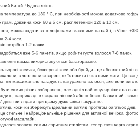
ний Китай. Чудова якість.
ча температура до 180 ° С, при необхідності можна додатково гофр
5 грам, довжина коси 60 ± 5 см, расплетённой 120 ± 10 см.
ння, можна задати за телефонами вказаними на сайті, в Viber: +38
а 2-4 коси,
ків потрібно 1-2 пачки,
надобиться вже 5-6 пакетів, якщо робити густе волосся 7-8 пачок.
тавленні пасма використовуються багаторазово.
кольорові косички, боксерські коси або брейди - це абсолютний хіт с
калони, з чого вони створені, як їх носити і як з ними жити. Це все 
а, які максимально нагадують натуральне волосся, але вони виготов
 бути самих різних забарвлень, але одні з найпопулярніших на сьогод
одить, наприклад, в яскраво ліловий або небесно блакитний - саме
 днів і виглядати при цьому дуже свіжо і акуратно.
ляді, косички збережуть ідеальний вигляд протягом багатьох днів.
 це стильне і найраціональніше рішення для активної вечірки, фотосе
потужні масштаби.
вдалося зловити самим спритним стилістам, тепер твоя черга отрим