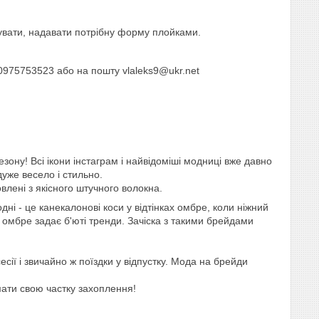
увати, надавати потрібну форму плойками.
0975753523 або на пошту vlaleks9@ukr.net
езону! Всі ікони інстаграм і найвідоміші модниці вже давно
дуже весело і стильно.
лені з якісного штучного волокна.
ні - це канекалонові коси у відтінках омбре, коли ніжний
 омбре задає б'юті тренди. Зачіска з такими брейдами
сії і звичайно ж поїздки у відпустку. Мода на брейди
ати свою частку захоплення!