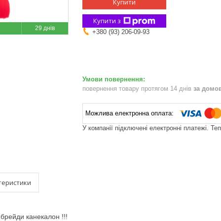
Купити
Купити з
29 днів
+380 (93) 206-09-93
повернення товару протягом 14 днів
за домо
У компанії підключені електронні платежі. Те
теристики
 брейди канекалон !!!