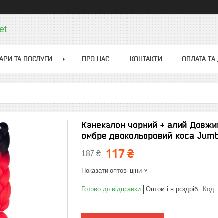
et
АРИ ТА ПОСЛУГИ
ПРО НАС
КОНТАКТИ
ОПЛАТА ТА
Канекалон чорний + алий Довжин
омбре двокольоровий коса Jumb
117 ₴
187 ₴
Показати оптові ціни
Готово до відправки
Оптом і в роздріб
Код: