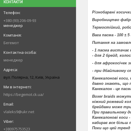
КОНТАКТИ
Різнобарвні косички
Виробництво фабри
+380 (93) 206-09-93
менеджер
Термостійкий, роб
Вага пасма - 100 ± 
Бегемот
Питання на замовле
- 1 пасма вистачає н
- для 2 брейд, коло
менеджер
- для афрокосічек 
- при дбайливому 
вул. Полярна, 12, Київ, Україна
Канекалонові коси, 
давно знають, що т
Канекалон - це пас
https://begemot.ck.ua/
Boxer braids можуть
ніжний рожевий кол
брейдами може трим
vlaleks9@ukr.net
При правильному до
Канекалонові коси -
набирає все більш
Поки що цей тренд
+380975753523