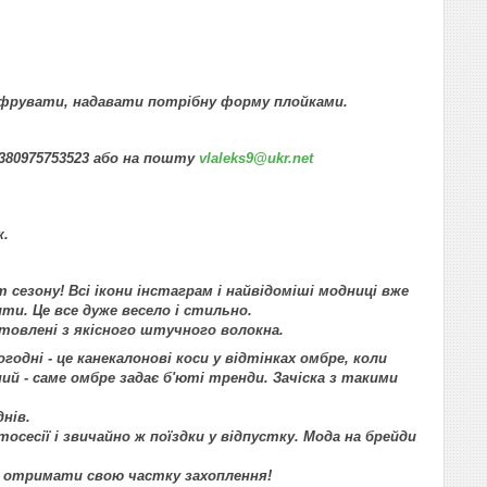
офрувати, надавати потрібну форму плойками.
+380975753523 або на пошту
vlaleks9@ukr.net
к.
т сезону! Всі ікони інстаграм і найвідоміші модниці вже
ити. Це все дуже весело і стильно.
отовлені з якісного штучного волокна.
годні - це канекалонові коси у відтінках омбре, коли
ий - саме омбре задає б'юті тренди. Зачіска з такими
нів.
осесії і звичайно ж поїздки у відпустку. Мода на брейди
 отримати свою частку захоплення!