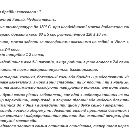
 брейди канекалон !!!
чний Китай. Чудова якість.
оча температура до 180° С, при необхідності можна додатково г
5 грам, довжина коси 60 ± 5 см, расплетённой 120 ± 10 см.
ння, можна задати за телефонами вказаними на сайті, в Viber: 
а 2-4 коси,
сків потрібно 1-2 пачки,
знадобиться вже 5-6 пакетів, якщо робити густе волосся 7-8 пачо
ставленні пасма використовуються багаторазово.
кольорові косички, боксерські коси або брейди - це абсолютний хі
аке канекалони, з чого вони створені, як їх носити і як з ними ж
ма, які максимально нагадують натуральне волосся, але вони виг
 бути самих різних забарвлень, але одні з найпопулярніших на сьо
ір переходить, наприклад, в яскраво ліловий або небесно блакитн
атися до 7 днів і виглядати при цьому дуже свіжо і акуратно.
гляді, косички збережуть ідеальний вигляд протягом багатьох д
 це стильне і найраціональніше рішення для активної вечірки, фот
 потужні масштаби.
 вдалося зловити самим спритним стилістам, тепер твоя черга