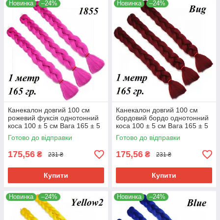
Новинка
–24%
Новинка
–24%
Канекалон довгий 100 см
Канекалон довгий 100 см
рожевий фуксія однотонний
бордовий бордо однотонний
коса 100 ± 5 см Вага 165 ± 5
коса 100 ± 5 см Вага 165 ± 5
г Термостійкий 1855/100
г Термостійкий Bug100
Готово до відправки
Готово до відправки
175,56
175,56
₴
₴
231 ₴
231 ₴
Купити
Купити
Новинка
–24%
Новинка
–24%