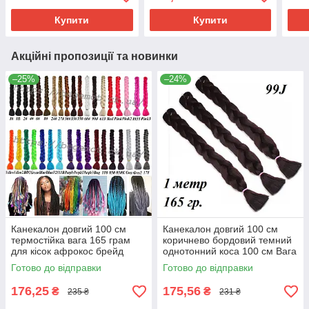
Термостійкий BD100
Термостійкий 99J100
Купити
Купити
Акційні пропозиції та новинки
–25%
–24%
Канекалон довгий 100 см
Канекалон довгий 100 см
термостійка вага 165 грам
коричнево бордовий темний
для кісок афрокос брейд
однотонний коса 100 см Вага
дред Jumbo Braid
165 ± 5 г Термостійкий
Готово до відправки
Готово до відправки
99J100
176,25
175,56
₴
₴
235 ₴
231 ₴