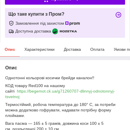
Що таке купити з Пром?
Замовлення під захистом
Доступна доставка
Опис
Характеристики
Доставка
Оплата
Умови п
Опис
Однотонні кольорові косички брейди каналон!!
КОД товару Red100 на нашому
сайті
https://begemot.ck.ua/g71260707-dlinnyj-odnotonnyj-
tsvetnoj
Термостійкий, робоча температура до 180° С, за потреби
можна додатково гофрувати, надавати потрібну форму
плойками.
Вага пасма — 165 ± 5 грамів, довжина коси 100 ± 5
см, розльотеної 200 ± 10 см.