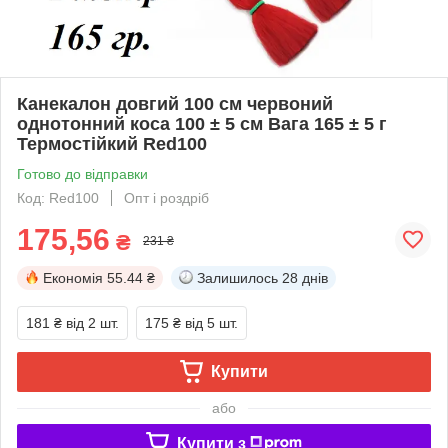
Канекалон довгий 100 см червоний
однотонний коса 100 ± 5 см Вага 165 ± 5 г
Термостійкий Red100
Готово до відправки
Код: Red100
Опт і роздріб
175,56
₴
231 ₴
Економія
55.44 ₴
Залишилось
28 днів
181 ₴
від 2 шт.
175 ₴
від 5 шт.
Купити
або
Купити з