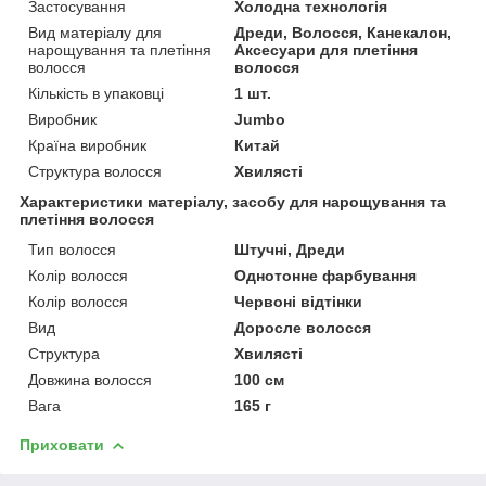
Застосування
Холодна технологія
Вид матеріалу для
Дреди, Волосся, Канекалон,
нарощування та плетіння
Аксесуари для плетіння
волосся
волосся
Кількість в упаковці
1 шт.
Виробник
Jumbo
Країна виробник
Китай
Структура волосся
Хвилясті
Характеристики матеріалу, засобу для нарощування та
плетіння волосся
Тип волосся
Штучні, Дреди
Колір волосся
Однотонне фарбування
Колір волосся
Червоні відтінки
Вид
Доросле волосся
Структура
Хвилясті
Довжина волосся
100 см
Вага
165 г
Приховати