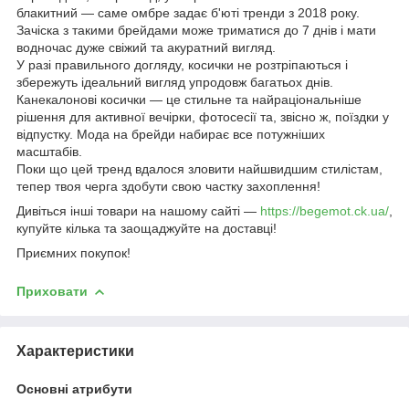
блакитний — саме омбре задає б'юті тренди з 2018 року.
Зачіска з такими брейдами може триматися до 7 днів і мати
водночас дуже свіжий та акуратний вигляд.
У разі правильного догляду, косички не розтріпаються і
збережуть ідеальний вигляд упродовж багатьох днів.
Канекалонові косички — це стильне та найраціональніше
рішення для активної вечірки, фотосесії та, звісно ж, поїздки у
відпустку. Мода на брейди набирає все потужніших
масштабів.
Поки що цей тренд вдалося зловити найшвидшим стилістам,
тепер твоя черга здобути свою частку захоплення!
Дивіться інші товари на нашому сайті —
https://begemot.ck.ua/
,
купуйте кілька та заощаджуйте на доставці!
Приємних покупок!
Приховати
Характеристики
Основні атрибути