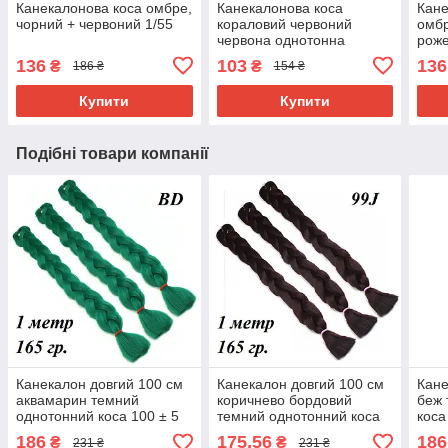
Канекалонова коса омбре,
Канекалонова коса
Кане
чорний + червоний 1/55
кораловий червоний
омбр
червона однотонна
роже
термостійка А13
136
103
136
₴
₴
186 ₴
154 ₴
Купити
Купити
Подібні товари компанії
Канекалон довгий 100 см
Канекалон довгий 100 см
Кане
аквамарин темний
коричнево бордовий
беж 
однотонний коса 100 ± 5
темний однотонний коса
коса
см Вага 165 ± 5 г
100 см Вага 165 ± 5 г
5 г 
186
175,56
186
₴
₴
231 ₴
231 ₴