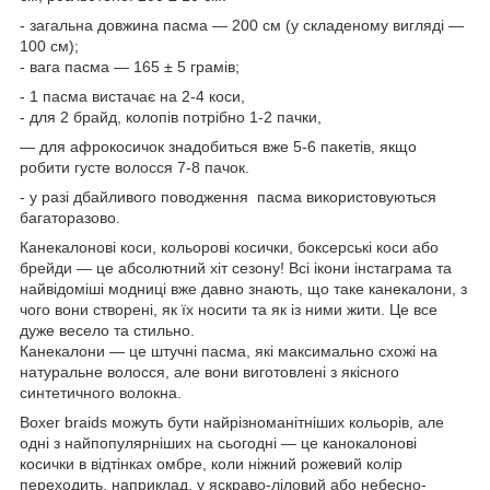
- загальна довжина пасма — 200 см (у складеному вигляді —
100 см);
- вага пасма — 165 ± 5 грамів;
- 1 пасма вистачає на 2-4 коси,
- для 2 брайд, колопів потрібно 1-2 пачки,
— для афрокосичок знадобиться вже 5-6 пакетів, якщо
робити густе волосся 7-8 пачок.
- у разі дбайливого поводження пасма використовуються
багаторазово.
Канекалонові коси, кольорові косички, боксерські коси або
брейди — це абсолютний хіт сезону! Всі ікони інстаграма та
найвідоміші модниці вже давно знають, що таке канекалони, з
чого вони створені, як їх носити та як із ними жити. Це все
дуже весело та стильно.
Канекалони — це штучні пасма, які максимально схожі на
натуральне волосся, але вони виготовлені з якісного
синтетичного волокна.
Boxer braids можуть бути найрізноманітніших кольорів, але
одні з найпопулярніших на сьогодні — це канокалонові
косички в відтінках омбре, коли ніжний рожевий колір
переходить, наприклад, у яскраво-ліловий або небесно-