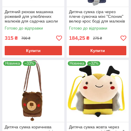
Дитячий рюкзак машинка
Дитяча сумка сіра через
рожевий для улюблених
плече сумочка міні "Слоник"
малюків для садочка школи
велюр крос боді для малюків
м'який велюр машинка "W"
унісекс для телефону
Готово до відправки
Готово до відправки
маленький дівчинці
315
184,25
₴
₴
700 ₴
275 ₴
Купити
Купити
Новинка
–33%
Новинка
–32%
Дитяча сумка коричнева
Дитяча сумка жовта через