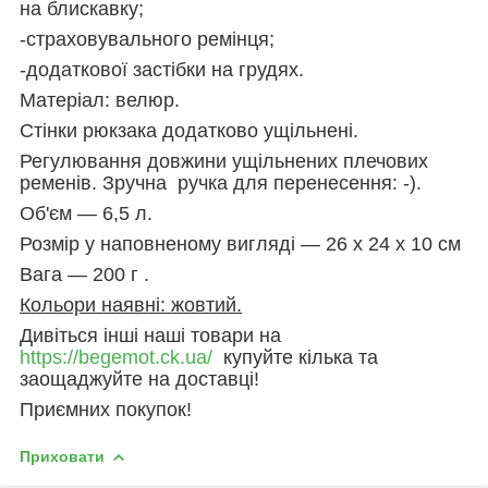
на блискавку;
-страховувального ремінця;
-додаткової застібки на грудях.
Матеріал: велюр.
Стінки рюкзака додатково ущільнені.
Регулювання довжини ущільнених плечових
ременів. Зручна ручка для перенесення: -).
Об'єм — 6,5 л.
Розмір у наповненому вигляді — 26 х 24 х 10 см
Вага — 200 г .
Кольори наявні: жовтий.
Дивіться інші наші товари на
https://begemot.ck.ua/
купуйте кілька та
заощаджуйте на доставці!
Приємних покупок!
Приховати