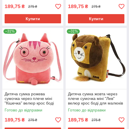
189,75
189,75
₴
₴
275 ₴
275 ₴
Купити
Купити
–31%
–31%
Дитяча сумка рожева
Дитяча сумка жовта через
сумочка через плече міні
плече сумочка міні "Лев"
"Кішечка" велюр крос боді
велюр крос боді для малюків
для малюків дівчинці для
унісекс для телефону
Готово до відправки
Готово до відправки
телефону
189,75
189,75
₴
₴
275 ₴
275 ₴