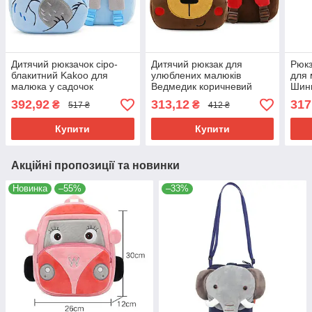
Дитячий рюкзачок сіро-
Дитячий рюкзак для
Рюкз
блакитний Kakoo для
улюблених малюків
для 
малюка у садочок
Ведмедик коричневий
Шинш
маленький дошкільний
м'який плюш маленький
пухн
392,92
313,12
317
₴
₴
517 ₴
412 ₴
міні рюкзак плюш м'який
легкий
легк
велюр Лінивець
Купити
Купити
Акційні пропозиції та новинки
Новинка
–55%
–33%