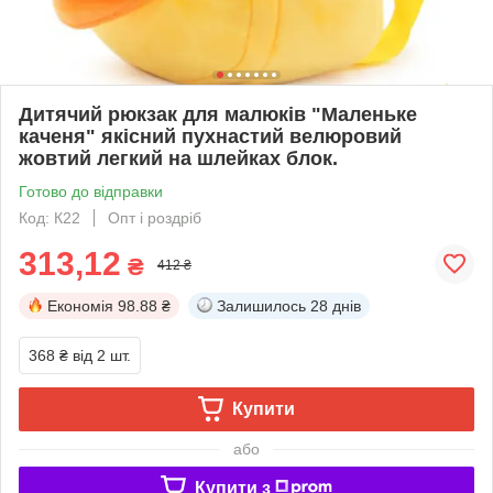
Дитячий рюкзак для малюків "Маленьке
каченя" якісний пухнастий велюровий
жовтий легкий на шлейках блок.
Готово до відправки
Код: К22
Опт і роздріб
313,12
₴
412 ₴
Економія
98.88 ₴
Залишилось
28 днів
368 ₴
від 2 шт.
Купити
або
Купити з