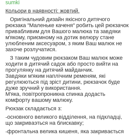
sumki
Кольори в наявності
: жовтий.
Оригінальний дизайн якісного дитячого
рюкзака "Маленьке каченя" робить цей рюкзачок
привабливим для Вашого малюка та завдяки
м'якому, приємному на дотик велюру стане
улюбленим аксесуаром, з яким Ваш малюк не
захоче розлучатися.
З таким чудовим рюкзаком Ваш малюк може
ходити в дитячий садок або просто вийти на
прогулянку на дитячий майданчик.
Завдяки м'яким наплічним ременям, які
регулюються під зріст дитини, рюкзачок буде
дуже зручний у використання.
М'яка, повітропроникна спинка додасть
комфорту вашому малюку.
Рюкзак складається з:
-основного великого відділення, на підкладці,
що закриваэться на блискавку;
-фронтальна велика кишеня, яка закривається