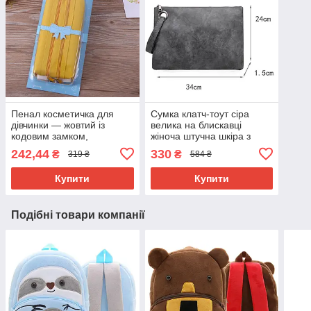
Пенал косметичка для
Сумка клатч-тоут сіра
дівчинки — жовтий із
велика на блискавці
кодовим замком,
жіноча штучна шкіра з
непромокальний — 2
поліуретановою
242,44
330
₴
₴
319 ₴
584 ₴
відділення з паролем
обробкою.
шкільний
Купити
Купити
Подібні товари компанії