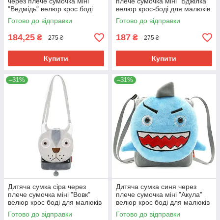
через плече сумочка міні
плече сумочка міні "Бджілка"
"Ведмідь" велюр крос боді
велюр крос-боді для малюків
для малюків унісекс для
унісекс для телефона
Готово до відправки
Готово до відправки
телефону
184,25
187
₴
₴
275 ₴
275 ₴
Купити
Купити
–31%
–31%
Дитяча сумка сіра через
Дитяча сумка синя через
плече сумочка міні "Вовк"
плече сумочка міні "Акула"
велюр крос боді для малюків
велюр крос боді для малюків
унісекс для телефону
унісекс для телефону
Готово до відправки
Готово до відправки