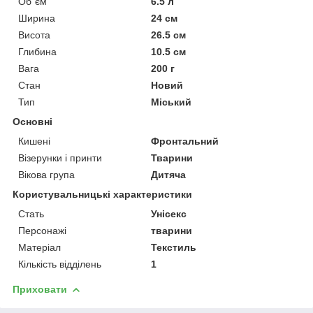
Об`єм
6.5 л
Ширина
24 см
Висота
26.5 см
Глибина
10.5 см
Вага
200 г
Стан
Новий
Тип
Міський
Основні
Кишені
Фронтальний
Візерунки і принти
Тварини
Вікова група
Дитяча
Користувальницькі характеристики
Стать
Унісекс
Персонажі
тварини
Матеріал
Текстиль
Кількість відділень
1
Приховати