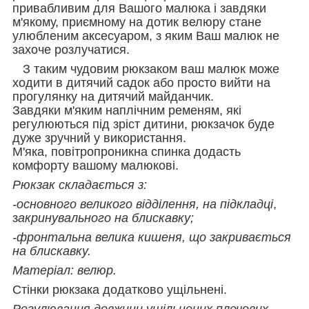
привабливим для Вашого малюка і завдяки
м'якому, приємному на дотик велюру стане
улюбленим аксесуаром, з яким Ваш малюк не
захоче розлучатися.
З таким чудовим рюкзаком ваш малюк може
ходити в дитячий садок або просто вийти на
прогулянку на дитячий майданчик.
Завдяки м'яким наплічним ременям, які
регулюються під зріст дитини, рюкзачок буде
дуже зручний у використання.
М'яка, повітропроникна спинка додасть
комфорту вашому малюкові.
Рюкзак складається з:
-основного великого відділення, на підкладці
,
з
акринувального на блискавку;
-фронтальна велика кишеня, що закривається
на блискавку.
Матеріал: велюр.
Стінки рюкзака додатково ущільнені.
Регулювання довжини ущільнених плечових