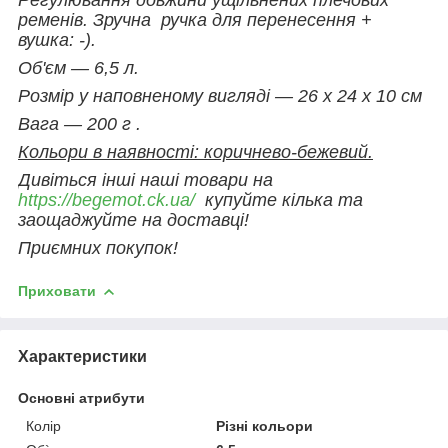
ременів. Зручна ручка для перенесення +
вушка: -).
Об'єм — 6,5 л.
Розмір у наповненому вигляді — 26 х 24 х 10 см
Вага — 200 г .
Кольори в наявності: коричнево-бежевий.
Дивіться інші наші товари на
https://begemot.ck.ua/
купуйте кілька та
заощаджуйте на доставці!
Приємних покупок!
Приховати
Характеристики
Основні атрибути
Колір
Різні кольори