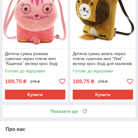
Дитяча сумка рожева
Дитяча сумка жовта через
сумочка через плече міні
плече сумочка міні "Лев"
"Кішечка" велюр крос боді
велюр крос боді для малюків
для малюків дівчинці для
унісекс для телефону
Готово до відправки
Готово до відправки
телефону
189,75
189,75
₴
₴
275 ₴
275 ₴
Купити
Купити
Показати ще
Про нас