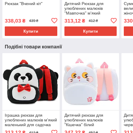
Рюкзак "Вчений кіт"
Дитячий Рюкзак для
Сумк
улюблених малюків
вели
"Мавпочка" м'який
жіно
текстиль коричневий
полі
338,03
313,12
330
₴
₴
439 ₴
412 ₴
плюшевий якісний унісекс
обро
Купити
Купити
Подібні товари компанії
Іграшка рюкзак для
Дитячий рюкзак для
Дитя
улюблених малюків м'який
улюблених малюків
улюб
маленький для садочка
"Кішечка" білий
черв
дошкільний чорно білий
дошкільний маленький
якіс
313,12
347,32
313
₴
₴
412 ₴
457 ₴