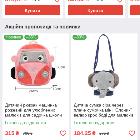
"Пандочка" Код К12
для дівчинки велюр для
К19
садка
Купити
Купити
Акційні пропозиції та новинки
Новинка
–55%
–33%
Дитячий рюкзак машинка
Дитяча сумка сіра через
рожевий для улюблених
плече сумочка міні "Слоник"
малюків для садочка школи
велюр крос боді для малюків
м'який велюр машинка "W"
унісекс для телефону
Готово до відправки
Готово до відправки
маленький дівчинці
315
184,25
₴
₴
700 ₴
275 ₴