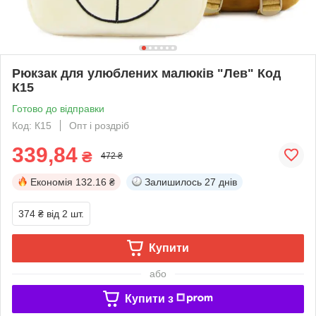
Рюкзак для улюблених малюків "Лев" Код
К15
Готово до відправки
Код: К15
Опт і роздріб
339,84
₴
472 ₴
Економія
132.16 ₴
Залишилось
27 днів
374 ₴
від 2 шт.
Купити
або
Купити з