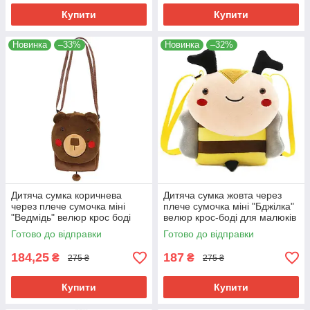
Купити
Купити
Новинка
–33%
Новинка
–32%
Дитяча сумка коричнева
Дитяча сумка жовта через
через плече сумочка міні
плече сумочка міні "Бджілка"
"Ведмідь" велюр крос боді
велюр крос-боді для малюків
для малюків унісекс для
унісекс для телефона
Готово до відправки
Готово до відправки
телефону
184,25
187
₴
₴
275 ₴
275 ₴
Купити
Купити