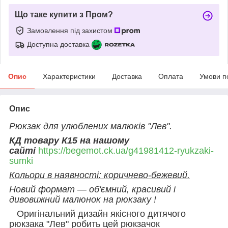
Що таке купити з Пром?
Замовлення під захистом
Доступна доставка
Опис
Характеристики
Доставка
Оплата
Умови п
Опис
Рюкзак для улюблених малюків "Лев"
.
КД товару К15 на нашому
сайті
https://begemot.ck.ua/g41981412-ryukzaki-
sumki
Кольори в наявності: коричнево-бежевий.
Новий формат — об'ємний, красивий і
дивовижний малюнок на рюкзаку !
Оригінальний дизайн якісного дитячого
рюкзака "Лев" робить цей рюкзачок