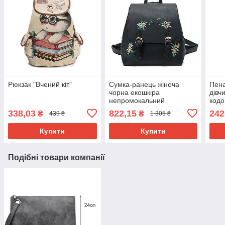
Рюкзак "Вчений кіт"
Сумка-ранець жіноча
Пена
чорна екошкіра
дівч
непромокальний
кодо
поліуретан PU рюкзак
неп
338,03
822,15
242
₴
₴
439 ₴
1 305 ₴
міський молодіжний
відд
вишивка етностіль
шкіл
Купити
Купити
Подібні товари компанії