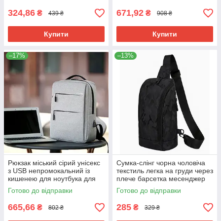
оригінальний комплект
текстильний
324,86
671,92
₴
₴
439 ₴
908 ₴
Купити
Купити
–17%
–13%
Рюкзак міський сірий унісекс
Сумка-слінг чорна чоловіча
з USB непромокальний із
текстиль легка на груди через
кишенею для ноутбука для
плече барсетка месенджер
чоловіків і жінок тканинний
509
Готово до відправки
Готово до відправки
665,66
285
₴
₴
802 ₴
329 ₴