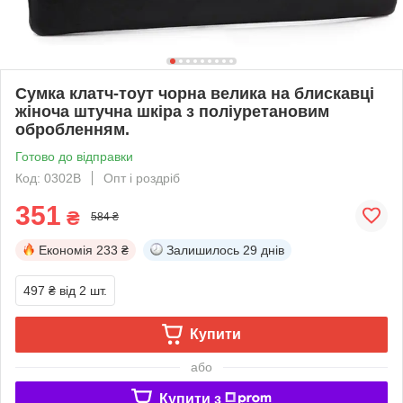
Сумка клатч-тоут чорна велика на блискавці
жіноча штучна шкіра з поліуретановим
обробленням.
Готово до відправки
Код: 0302В
Опт і роздріб
351
₴
584 ₴
Економія
233 ₴
Залишилось
29 днів
497 ₴
від 2 шт.
Купити
або
Купити з