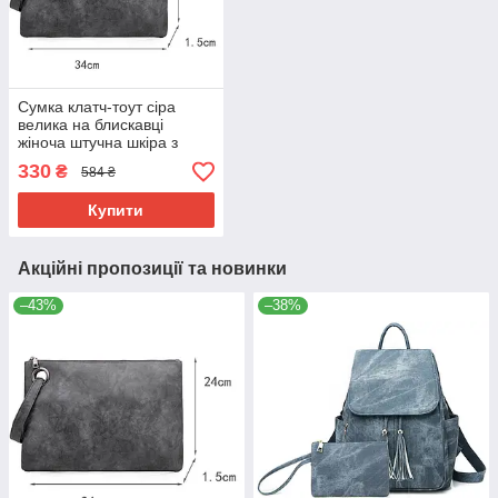
Сумка клатч-тоут сіра
велика на блискавці
жіноча штучна шкіра з
поліуретановою
330
₴
584 ₴
обробкою.
Купити
Акційні пропозиції та новинки
–43%
–38%