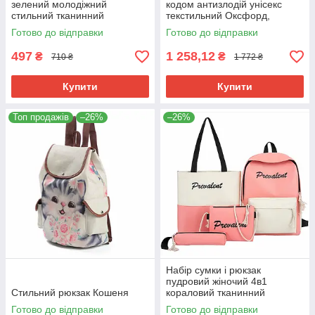
зелений молодіжний
кодом антизлодій унісекс
стильний тканинний
текстильний Оксфорд,
текстильний з кишенею для
непромокальний з USB-
Готово до відправки
Готово до відправки
ноутбука
антикражу
497
1 258,12
₴
₴
710 ₴
1 772 ₴
Купити
Купити
Топ продажів
–26%
–26%
Набір сумки і рюкзак
пудровий жіночий 4в1
Стильний рюкзак Кошеня
кораловий тканинний
непромокальний
Готово до відправки
Готово до відправки