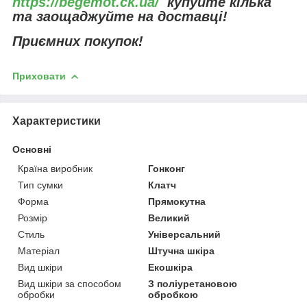
https://begemot.ck.ua/
купуйте кілька
та заощаджуйте на доставці!
Приємних покупок!
Приховати
Характеристики
Основні
Країна виробник
Гонконг
Тип сумки
Клатч
Форма
Прямокутна
Розмір
Великий
Стиль
Універсальний
Матеріал
Штучна шкіра
Вид шкіри
Екошкіра
Вид шкіри за способом
З поліуретановою
обробки
обробкою