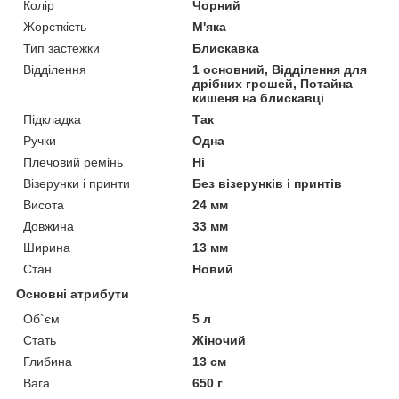
Колір
Чорний
Жорсткість
М'яка
Тип застежки
Блискавка
Відділення
1 основний, Відділення для
дрібних грошей, Потайна
кишеня на блискавці
Підкладка
Так
Ручки
Одна
Плечовий ремінь
Ні
Візерунки і принти
Без візерунків і принтів
Висота
24 мм
Довжина
33 мм
Ширина
13 мм
Стан
Новий
Основні атрибути
Об`єм
5 л
Стать
Жіночий
Глибина
13 см
Вага
650 г