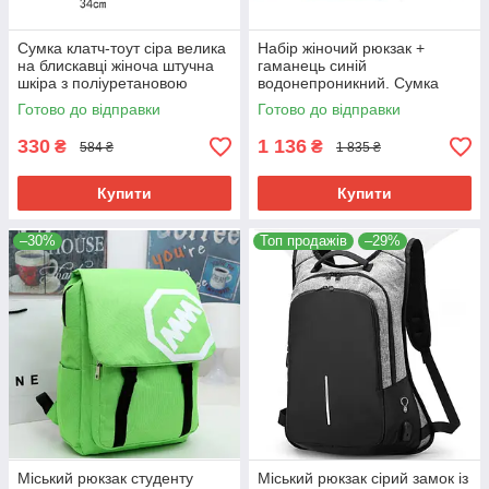
Сумка клатч-тоут сіра велика
Набір жіночий рюкзак +
на блискавці жіноча штучна
гаманець синій
шкіра з поліуретановою
водонепроникний. Сумка
обробкою.
ранець комплект поліуретан
Готово до відправки
Готово до відправки
PU. Новинка сезону!
330
1 136
₴
₴
584 ₴
1 835 ₴
Купити
Купити
–30%
Топ продажів
–29%
Міський рюкзак студенту
Міський рюкзак сірий замок із