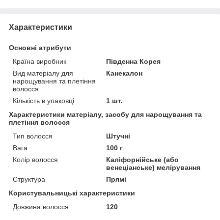
Характеристики
Основні атрибути
Країна виробник
Південна Корея
Вид матеріалу для
Канекалон
нарощування та плетіння
волосся
Кількість в упаковці
1 шт.
Характеристики матеріалу, засобу для нарощування та
плетіння волосся
Тип волосся
Штучні
Вага
100 г
Колір волосся
Каліфорнійське (або
венеціанське) мелірування
Структура
Прямі
Користувальницькі характеристики
Довжина волосся
120