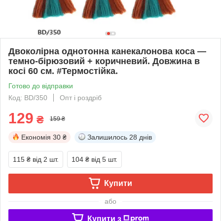
Двоколірна однотонна канекалонова коса —
темно-бірюзовий + коричневий. Довжина в
косі 60 см. #Термостійка.
Готово до відправки
Код: BD/350
Опт і роздріб
129
₴
159 ₴
Економія
30 ₴
Залишилось
28 днів
115 ₴
від 2 шт.
104 ₴
від 5 шт.
Купити
або
Купити з