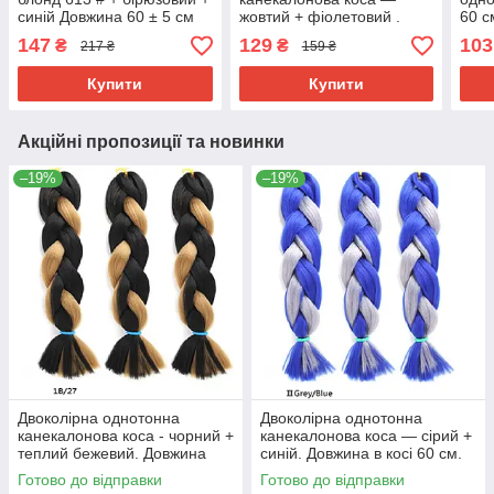
синій Довжина 60 ± 5 см
жовтий + фіолетовий .
60 с
Вага 100 ± 5г
Довжина в косі 60 см.
А38
147
129
103
₴
₴
217 ₴
159 ₴
Термостійкий коса Jumbo
#Термостійка.
Купити
Купити
Акційні пропозиції та новинки
–19%
–19%
Двоколірна однотонна
Двоколірна однотонна
канекалонова коса - чорний +
канекалонова коса — сірий +
теплий бежевий. Довжина
синій. Довжина в косі 60 см.
коси 60 див. #Термостійка.
#Термостійка.
Готово до відправки
Готово до відправки