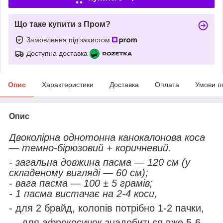
Що таке купити з Пром?
Замовлення під захистом
Доступна доставка
Опис
Характеристики
Доставка
Оплата
Умови п
Опис
Двоколірна однотонна канокалонова коса
— темно-бірюзовий + коричневий.
- загальна довжина пасма — 120 см (у
складеному вигляді — 60 см);
- вага пасма — 100 ± 5 грамів;
- 1 пасма вистачає на 2-4 коси,
- для 2 брайд, колопів потрібно 1-2 пачки,
— для афрокосичок знадобиться вже 5-6