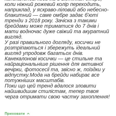
коли ніжний рожевий колір переходить,
наприклад, у яскраво-ліловий або небесно-
блакитний — саме омбре задає б'юті
тренди з 2018 року. Зачіска з такими
брейдами може триматися до 7 днів і
мати водночас дуже свіжий та акуратний
вигляд.
У разі правильного догляду, косички не
розтріпаються і збережуть ідеальний
вигляд упродовж багатьох днів.
Канекалонові косички — це стильне та
найраціональніше рішення для активної
вечірки, фотосесії та, звісно ж, поїздки у
відпустку.Мода на брейди набирає все
потужніших масштабів.
Поки що цей тренд вдалося зловити
найшвидшим стилістам, тепер твоя
черга отримати свою частку захоплення!
Приховати