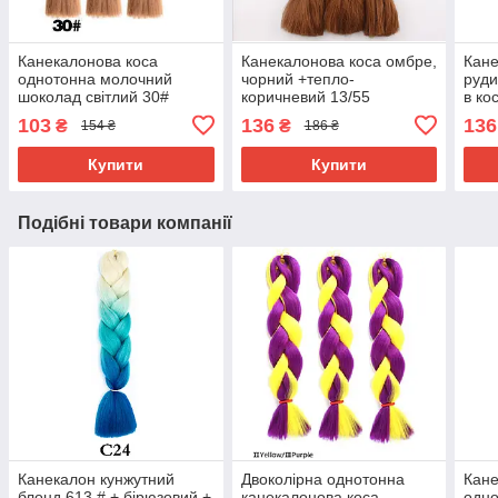
Канекалонова коса
Канекалонова коса омбре,
Кане
однотонна молочний
чорний +тепло-
руди
шоколад світлий 30#
коричневий 13/55
в ко
#Тер
103
136
136
₴
₴
154 ₴
186 ₴
Купити
Купити
Подібні товари компанії
Канекалон кунжутний
Двоколірна однотонна
Кане
блонд 613 # + бірюзовий +
канекалонова коса —
одно