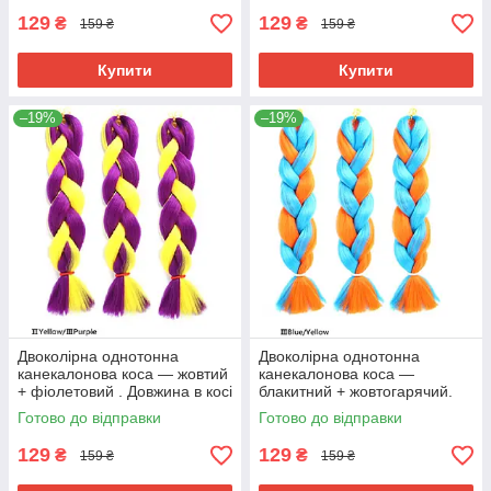
129
129
₴
₴
159 ₴
159 ₴
Купити
Купити
–19%
–19%
Двоколірна однотонна
Двоколірна однотонна
канекалонова коса — жовтий
канекалонова коса —
+ фіолетовий . Довжина в косі
блакитний + жовтогарячий.
60 см. #Термостійка.
Довжина в косі 60 см.
Готово до відправки
Готово до відправки
#Термостійка.
129
129
₴
₴
159 ₴
159 ₴