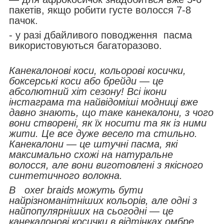
пакетів, якщо робити густе волосся 7-8
пачок.
- у разі дбайливого поводження пасма
використовуються багаторазово.
Канекалонові коси, кольорові косички,
боксерські коси або брейди — це
абсолютний хіт сезону! Всі ікони
інстаграма та найвідоміші модниці вже
давно знають, що таке канекалони, з чого
вони створені, як їх носити та як із ними
жити. Це все дуже весело та стильно.
Канекалони — це штучні пасма, які
максимально схожі на натуральне
волосся, але вони виготовлені з якісного
синтетичного волокна.
B oxer braids можуть бути
найрізноманітніших кольорів, але одні з
найпопулярніших на сьогодні — це
канекалонові косички в відтінках омбре,